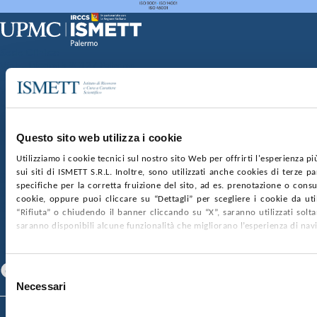
Sede Clinica:
Via E. Tricomi 5 90127 Palermo
Sede Sociale:
Via Discesa dei Giudici 4 90133 Palermo
Capitale sociale:
€2.000.000, interamente versato
Ufficio Registro delle imprese di Palermo
Questo sito web utilizza i cookie
nr. REA PA-201818 P.I. 04544550827
Utilizziamo i cookie tecnici sul nostro sito Web per offrirti l'esperienza p
sui siti di ISMETT S.R.L. Inoltre, sono utilizzati anche cookies di terze p
SOCIETÀ TRASPARENTE
WHISTLEBLOWING
specifiche per la corretta fruizione del sito, ad es. prenotazione o consul
GARE E CONTRATTI
PRIVACY
COOKIE POLICY
cookie, oppure puoi cliccare su “Dettagli” per scegliere i cookie da uti
SOSTIENICI
MAPPA DEL SITO
ACCESSIBILITÀ
“Rifiuta” o chiudendo il banner cliccando su “X”, saranno utilizzati sol
CONTATTI
saranno disponibili alcune funzionalità che migliorano l’esperienza di nav
SEGUICI SU
Facebook
Linkedin
Youtube
Selezione
Necessari
del
consenso
© 2026 ISMETT (Istituto Mediterraneo per i Trapianti e Terapie ad Alta