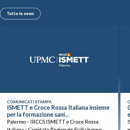
Tutte le news
COMUNICATI STAMPA
C
ISMETT e Croce Rossa Italiana insieme
C
per la formazione sani...
Palermo – IRCCS ISMETT e Croce Rossa
I
Italiana – Comitato Regionale Sicilia hanno
e