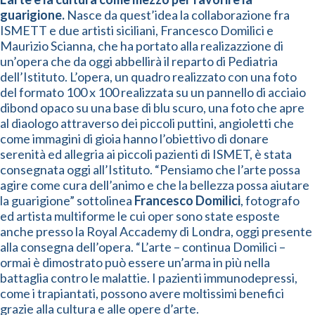
guarigione.
Nasce da quest’idea la collaborazione fra
ISMETT e due artisti siciliani, Francesco Domilici e
Maurizio Scianna, che ha portato alla realizazzione di
un’opera che da oggi abbellirà il reparto di Pediatria
dell’Istituto. L’opera, un quadro realizzato con una foto
del formato 100 x 100 realizzata su un pannello di acciaio
dibond opaco su una base di blu scuro, una foto che apre
al diaologo attraverso dei piccoli puttini, angioletti che
come immagini di gioia hanno l’obiettivo di donare
serenità ed allegria ai piccoli pazienti di ISMET, è stata
consegnata oggi all’Istituto. “Pensiamo che l’arte possa
agire come cura dell’animo e che la bellezza possa aiutare
la guarigione” sottolinea
Francesco Domilici
, fotografo
ed artista multiforme le cui oper sono state esposte
anche presso la Royal Accademy di Londra, oggi presente
alla consegna dell’opera. “L’arte – continua Domilici –
ormai è dimostrato può essere un’arma in più nella
battaglia contro le malattie. I pazienti immunodepressi,
come i trapiantati, possono avere moltissimi benefici
grazie alla cultura e alle opere d’arte.