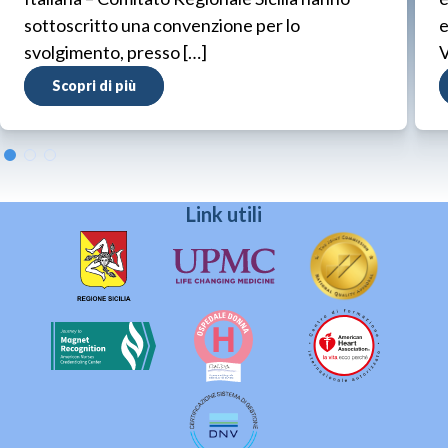
sottoscritto una convenzione per lo
e
svolgimento, presso […]
V
Scopri di più
Link utili