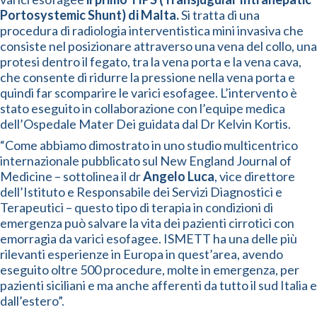
Portosystemic Shunt) di Malta.
Si tratta di una
procedura di radiologia interventistica mini invasiva che
consiste nel posizionare attraverso una vena del collo, una
protesi dentro il fegato, tra la vena porta e la vena cava,
che consente di ridurre la pressione nella vena porta e
quindi far scomparire le varici esofagee. L’intervento è
stato eseguito in collaborazione con l’equipe medica
dell’Ospedale Mater Dei guidata dal Dr Kelvin Kortis.
“Come abbiamo dimostrato in uno studio multicentrico
internazionale pubblicato sul New England Journal of
Medicine – sottolinea il dr
Angelo Luca
, vice direttore
dell’Istituto e Responsabile dei Servizi Diagnostici e
Terapeutici – questo tipo di terapia in condizioni di
emergenza può salvare la vita dei pazienti cirrotici con
emorragia da varici esofagee. ISMETT ha una delle più
rilevanti esperienze in Europa in quest’area, avendo
eseguito oltre 500 procedure, molte in emergenza, per
pazienti siciliani e ma anche afferenti da tutto il sud Italia e
dall’estero”.