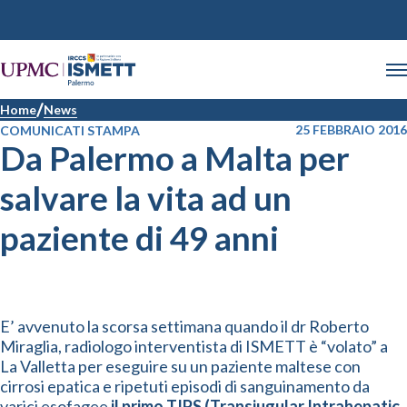
Home
News
25 FEBBRAIO 2016
COMUNICATI STAMPA
Da Palermo a Malta per
salvare la vita ad un
paziente di 49 anni
E’ avvenuto la scorsa settimana quando il dr Roberto
Miraglia, radiologo interventista di ISMETT è “volato” a
La Valletta per eseguire su un paziente maltese con
cirrosi epatica e ripetuti episodi di sanguinamento da
varici esofagee
il primo TIPS (Transjugular Intrahepatic