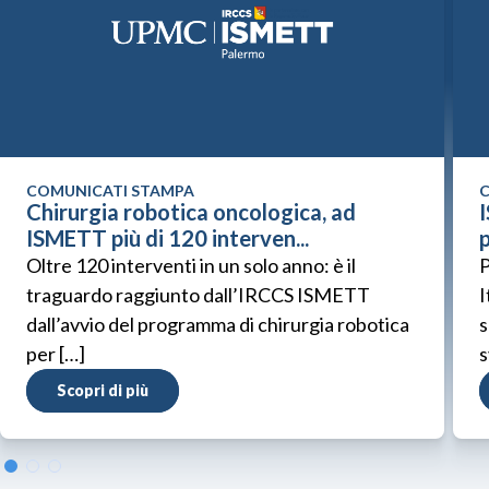
COMUNICATI STAMPA
C
Chirurgia robotica oncologica, ad
ISMETT più di 120 interven...
p
Oltre 120 interventi in un solo anno: è il
P
traguardo raggiunto dall’IRCCS ISMETT
I
dall’avvio del programma di chirurgia robotica
s
per […]
s
Scopri di più