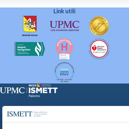
Link utili
Sede Clinica:
Via E. Tricomi 5 90127 Palermo
Sede Sociale:
Via Discesa dei Giudici 4 90133 Palermo
Capitale sociale:
€2.000.000, interamente versato