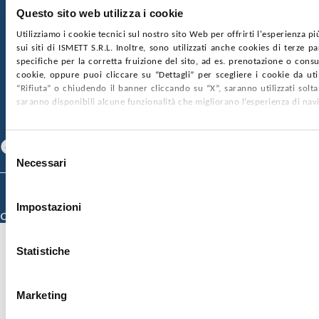
Ufficio Registro delle imprese di Palermo
Questo sito web utilizza i cookie
nr. REA PA-201818 P.I. 04544550827
Utilizziamo i cookie tecnici sul nostro sito Web per offrirti l'esperienza p
sui siti di ISMETT S.R.L. Inoltre, sono utilizzati anche cookies di terze p
SOCIETÀ TRASPARENTE
WHISTLEBLOWING
specifiche per la corretta fruizione del sito, ad es. prenotazione o consul
GARE E CONTRATTI
PRIVACY
COOKIE POLICY
cookie, oppure puoi cliccare su “Dettagli” per scegliere i cookie da uti
SOSTIENICI
MAPPA DEL SITO
ACCESSIBILITÀ
“Rifiuta” o chiudendo il banner cliccando su “X”, saranno utilizzati sol
CONTATTI
saranno disponibili alcune funzionalità che migliorano l’esperienza di nav
SEGUICI SU
Facebook
Linkedin
Youtube
Selezione
Necessari
del
consenso
© 2026 ISMETT (Istituto Mediterraneo per i Trapianti e Terapie ad Alta
Specializzazione)
Impostazioni
Credits
Statistiche
Marketing