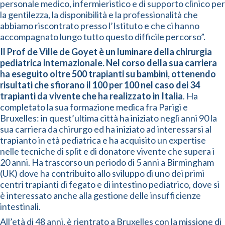
personale medico, infermieristico e di supporto clinico per
la gentilezza, la disponibilità e la professionalità che
abbiamo riscontrato presso l’Istituto e che ci hanno
accompagnato lungo tutto questo difficile percorso”.
Il Prof de Ville de Goyet è un luminare della chirurgia
pediatrica internazionale. Nel corso della sua carriera
ha
eseguito oltre 500 trapianti su bambini, ottenendo
risultati che sfiorano il 100 per 100 nel caso dei 34
trapianti da vivente che ha realizzato in Italia
. Ha
completato la sua formazione medica fra Parigi e
Bruxelles: in quest’ultima città ha iniziato negli anni 90 la
sua carriera da chirurgo ed ha iniziato ad interessarsi al
trapianto in età pediatrica e ha acquisito un expertise
nelle tecniche di split e di donatore vivente che supera i
20 anni. Ha trascorso un periodo di 5 anni a Birmingham
(UK) dove ha contribuito allo sviluppo di uno dei primi
centri trapianti di fegato e di intestino pediatrico, dove si
è interessato anche alla gestione delle insufficienze
intestinali.
All’età di 48 anni, è rientrato a Bruxelles con la missione di