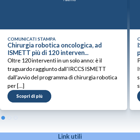
COMUNICATI STAMPA
C
Chirurgia robotica oncologica, ad
ISMETT più di 120 interven...
p
Oltre 120 interventi in un solo anno: è il
P
traguardo raggiunto dall’IRCCS ISMETT
I
dall’avvio del programma di chirurgia robotica
s
per […]
s
Scopri di più
Link utili