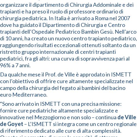
organizzare il dipartimento di Chirurgia Addominale e dei
trapianti e ha preso il ruolo di professore ordinario di
chirurgia pediatrica. In Italia è arrivato a Roma nel 2007
dove ha guidato il Dipartimento di Chirurgia e Centro
trapianti dell’Ospedale Pediatrico Bambin Gesù. Nell’arco
di 10 anni, ha creato un nuovo centro trapianto pediatrico,
raggiungendo risultati eccezionali ottenuti soltanto da un
ristretto gruppo internazionale di centri trapianti
pediatrici, fra gli altri: una curva di sopravvivenza pari al
96% a 7 anni.
Da qualche mese il Prof. de Ville è approdato in ISMETT
con l’obiettivo di offrire cure altamente specializzate nel
campo della chirurgia del fegato ai bambini del bacino
euro Mediterraneo.
“Sono arrivato in ISMETT con una precisa missione:
fornire cure pediatriche altamente specializzate e
innovative nel Mezzogiorno e non solo – continua
de Ville
de Goyet
– L’ISMETT si integra come un centro regionale
di riferimento dedicato alle cure di alta complessità.