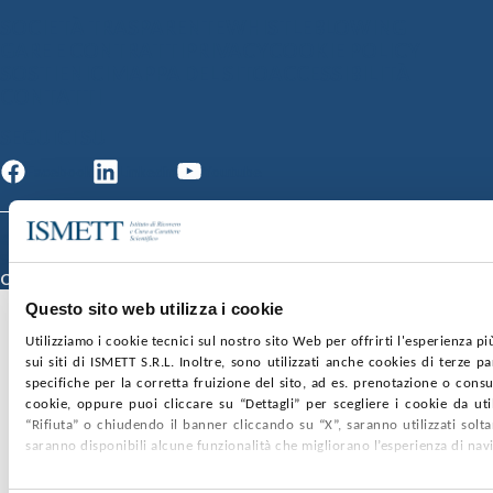
SOCIETÀ TRASPARENTE
WHISTLEBLOWING
GARE E CONTRATTI
PRIVACY
COOKIE POLICY
SOSTIENICI
MAPPA DEL SITO
ACCESSIBILITÀ
CONTATTI
SEGUICI SU
Facebook
Linkedin
Youtube
© 2026 ISMETT (Istituto Mediterraneo per i Trapianti e Terapie ad Alta
Specializzazione)
Credits
Questo sito web utilizza i cookie
Utilizziamo i cookie tecnici sul nostro sito Web per offrirti l'esperienza p
sui siti di ISMETT S.R.L. Inoltre, sono utilizzati anche cookies di terze p
specifiche per la corretta fruizione del sito, ad es. prenotazione o consul
cookie, oppure puoi cliccare su “Dettagli” per scegliere i cookie da uti
“Rifiuta” o chiudendo il banner cliccando su “X”, saranno utilizzati sol
saranno disponibili alcune funzionalità che migliorano l’esperienza di nav