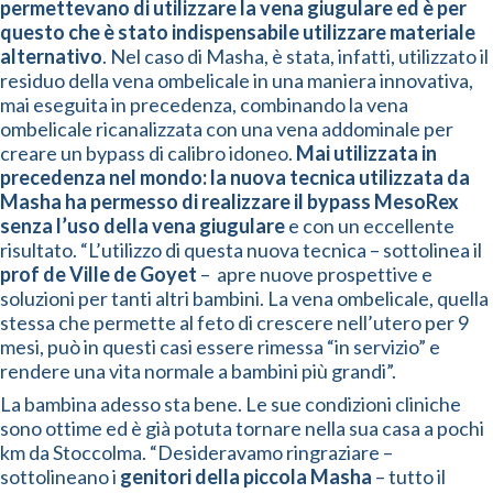
permettevano di utilizzare la vena giugulare ed è per
questo che è stato indispensabile utilizzare materiale
alternativo
. Nel caso di Masha, è stata, infatti, utilizzato il
residuo della vena ombelicale in una maniera innovativa,
mai eseguita in precedenza, combinando la vena
ombelicale ricanalizzata con una vena addominale per
creare un bypass di calibro idoneo.
Mai utilizzata in
precedenza nel mondo: la nuova tecnica utilizzata da
Masha ha permesso di realizzare il bypass MesoRex
senza l’uso della vena giugulare
e con un eccellente
risultato. “L’utilizzo di questa nuova tecnica – sottolinea il
prof de Ville
de Goyet
– apre nuove prospettive e
soluzioni per tanti altri bambini. La vena ombelicale, quella
stessa che permette al feto di crescere nell’utero per 9
mesi, può in questi casi essere rimessa “in servizio” e
rendere una vita normale a bambini più grandi”.
La bambina adesso sta bene. Le sue condizioni cliniche
sono ottime ed è già potuta tornare nella sua casa a pochi
km da Stoccolma. “Desideravamo ringraziare –
sottolineano i
genitori della piccola Masha
– tutto il