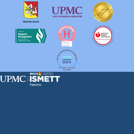
Sede Clinica:
Via E. Tricomi 5 90127 Palermo
Sede Sociale:
Via Discesa dei Giudici 4 90133 Palermo
Capitale sociale:
€2.000.000, interamente versato
Ufficio Registro delle imprese di Palermo
nr. REA PA-201818 P.I. 04544550827