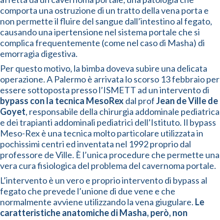
comporta una ostruzione di un tratto della vena porta e
non permette il fluire del sangue dall’intestino al fegato,
causando una ipertensione nel sistema portale che si
complica frequentemente (come nel caso di Masha) di
emorragia digestiva.
Per questo motivo, la bimba doveva subire una delicata
operazione. A Palermo è arrivata lo scorso 13 febbraio per
essere sottoposta presso l’ISMETT ad un intervento di
bypass con la tecnica MesoRex
dal prof
Jean de Ville de
Goyet
, responsabile della chirurgia addominale pediatrica
e dei trapianti addominali pediatrici dell’Istituto. Il bypass
Meso-Rex è una tecnica molto particolare utilizzata in
pochissimi centri ed inventata nel 1992 proprio dal
professore de Ville. È l’unica procedure che permette una
vera cura fisiologica del problema del cavernoma portale.
L’intervento è un vero e proprio intervento di bypass al
fegato che prevede l’unione di due vene e che
normalmente avviene utilizzando la vena giugulare.
Le
caratteristiche anatomiche di Masha, però, non