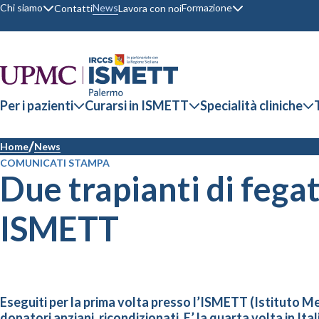
Chi siamo
Formazione
News
Contatti
Lavora con noi
Per i pazienti
Curarsi in ISMETT
Specialità cliniche
Home
News
COMUNICATI STAMPA
Due trapianti di fegat
ISMETT
Eseguiti per la prima volta presso l’ISMETT (Istituto Me
donatori anziani, ricondizionati. E’ la quarta volta in I