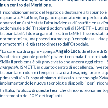
in un centro del Meridione.
Il ricondizionamento del fegato da destinare a trapianto è 
espiantati. A tal fine, l’organo espiantato viene perfuso al
donatori anziani è stata l’alta incidenza di insufficienza 
addominale e dei Trapianti addominali di ISMETT – L’utilizz
trapiantabili”. I due organi utilizzati in ISMETT, sono sta
normotermica, una procedura molto più complessa. I due pazi
normotermia, è già stato dimesso dall’Ospedale.
“La carenza di organi – spiega
Angelo Luca
, direttore di I
Sanitario regionale poiché i pazienti con malattia terminal
Sicilia il problema è più grave visto che ancora oggi oltre i
marginali
. ISMETT, in quanto centro di eccellenza, investe
trapiantare, ridurre i tempi in lista di attesa, migliorare la
prima volta in Europa abbiamo utilizzato la tecnologia Xviv
implementando le nuove tecnologie disponibili per il ricon
In Italia, l’utilizzo di queste tecniche di ricondizionament
incremento del 10 % dei trapianti.