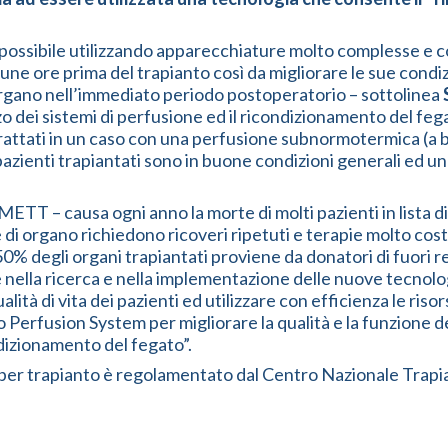
possibile utilizzando apparecchiature molto complesse e cos
cune ore prima del trapianto così da migliorare le sue condiz
d’organo nell’immediato periodo postoperatorio – sottolinea
o dei sistemi di perfusione ed il ricondizionamento del fega
ti trattati in un caso con una perfusione subnormotermica (
enti trapiantati sono in buone condizioni generali ed uno d
SMETT – causa ogni anno la morte di molti pazienti in lista d
e di organo richiedono ricoveri ripetuti e terapie molto cos
l 50% degli organi trapiantati proviene da donatori di fuori r
 nella ricerca e nella implementazione delle nuove tecnolog
 qualità di vita dei pazienti ed utilizzare con efficienza le r
o Perfusion System per migliorare la qualità e la funzione d
dizionamento del fegato”.
o per trapianto è regolamentato dal Centro Nazionale Trapian