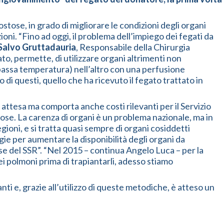
tose, in grado di migliorare le condizioni degli organi
ioni. “Fino ad oggi, il problema dell’impiego dei fegati da
Salvo Gruttadauria
, Responsabile della Chirurgia
to, permette, di utilizzare organi altrimenti non
a bassa temperatura) nell’altro con una perfusione
i questi, quello che ha ricevuto il fegato trattato in
i attesa ma comporta anche costi rilevanti per il Servizio
tose. La carenza di organi è un problema nazionale, ma in
egioni, e si tratta quasi sempre di organi cosiddetti
ie per aumentare la disponibilità degli organi da
isorse del SSR”. “Nel 2015 – continua Angelo Luca – per la
ei polmoni prima di trapiantarli, adesso stiamo
ti e, grazie all’utilizzo di queste metodiche, è atteso un