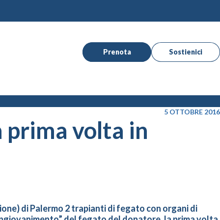
Prenota
Sostienici
5 OTTOBRE 2016
a prima volta in
ione) di Palermo 2 trapianti di fegato con organi di
”ringiovanimento” del fegato del donatore, la prima volta