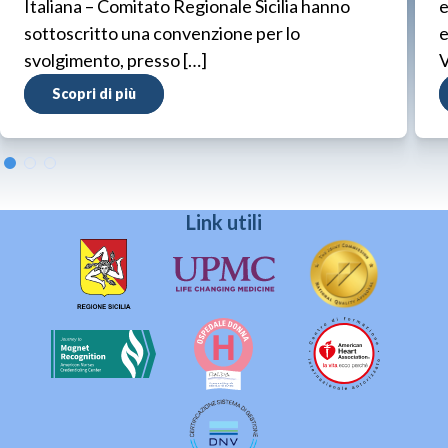
Italiana – Comitato Regionale Sicilia hanno
e
sottoscritto una convenzione per lo
e
svolgimento, presso […]
V
Scopri di più
Link utili