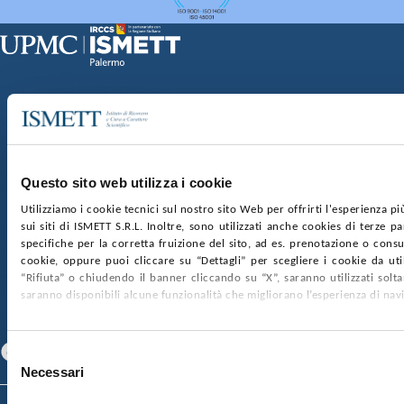
Sede Clinica:
Via E. Tricomi 5 90127 Palermo
Sede Sociale:
Via Discesa dei Giudici 4 90133 Palermo
Capitale sociale:
€2.000.000, interamente versato
Ufficio Registro delle imprese di Palermo
Questo sito web utilizza i cookie
nr. REA PA-201818 P.I. 04544550827
Utilizziamo i cookie tecnici sul nostro sito Web per offrirti l'esperienza p
sui siti di ISMETT S.R.L. Inoltre, sono utilizzati anche cookies di terze p
SOCIETÀ TRASPARENTE
WHISTLEBLOWING
specifiche per la corretta fruizione del sito, ad es. prenotazione o consul
GARE E CONTRATTI
PRIVACY
COOKIE POLICY
cookie, oppure puoi cliccare su “Dettagli” per scegliere i cookie da uti
SOSTIENICI
MAPPA DEL SITO
ACCESSIBILITÀ
“Rifiuta” o chiudendo il banner cliccando su “X”, saranno utilizzati sol
CONTATTI
saranno disponibili alcune funzionalità che migliorano l’esperienza di nav
SEGUICI SU
Facebook
Linkedin
Youtube
Selezione
Necessari
del
consenso