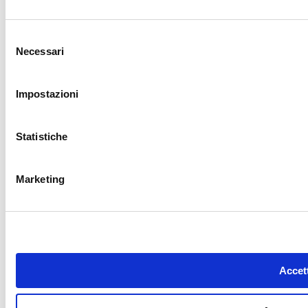
Selezione
Necessari
del
consenso
Impostazioni
Statistiche
Marketing
Accett