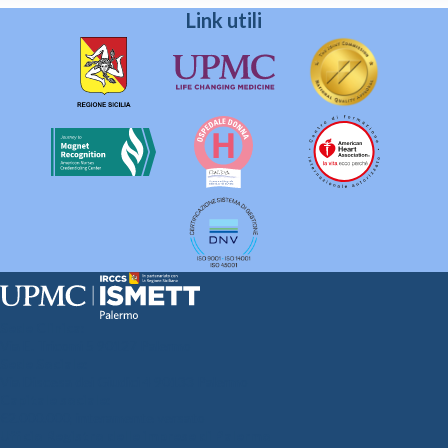
Link utili
Sede Clinica:
Via E. Tricomi 5 90127 Palermo
Sede Sociale:
Via Discesa dei Giudici 4 90133 Palermo
Capitale sociale:
€2.000.000, interamente versato
Ufficio Registro delle imprese di Palermo