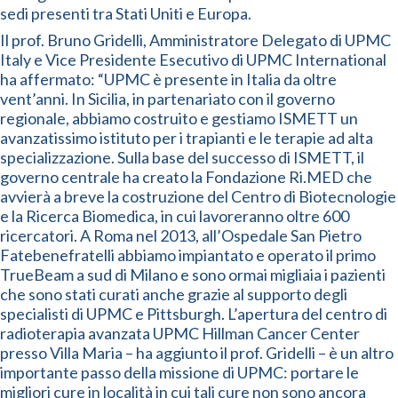
sedi presenti tra Stati Uniti e Europa.
Il prof. Bruno Gridelli, Amministratore Delegato di UPMC
Italy e Vice Presidente Esecutivo di UPMC International
ha affermato: “UPMC è presente in Italia da oltre
vent’anni. In Sicilia, in partenariato con il governo
regionale, abbiamo costruito e gestiamo ISMETT un
avanzatissimo istituto per i trapianti e le terapie ad alta
specializzazione. Sulla base del successo di ISMETT, il
governo centrale ha creato la Fondazione Ri.MED che
avvierà a breve la costruzione del Centro di Biotecnologie
e la Ricerca Biomedica, in cui lavoreranno oltre 600
ricercatori. A Roma nel 2013, all’Ospedale San Pietro
Fatebenefratelli abbiamo impiantato e operato il primo
TrueBeam a sud di Milano e sono ormai migliaia i pazienti
che sono stati curati anche grazie al supporto degli
specialisti di UPMC e Pittsburgh. L’apertura del centro di
radioterapia avanzata UPMC Hillman Cancer Center
presso Villa Maria – ha aggiunto il prof. Gridelli – è un altro
importante passo della missione di UPMC: portare le
migliori cure in località in cui tali cure non sono ancora