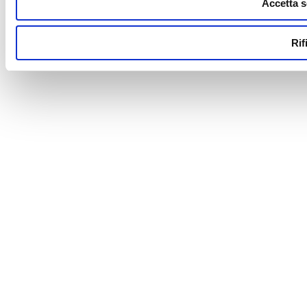
Accetta s
Rif