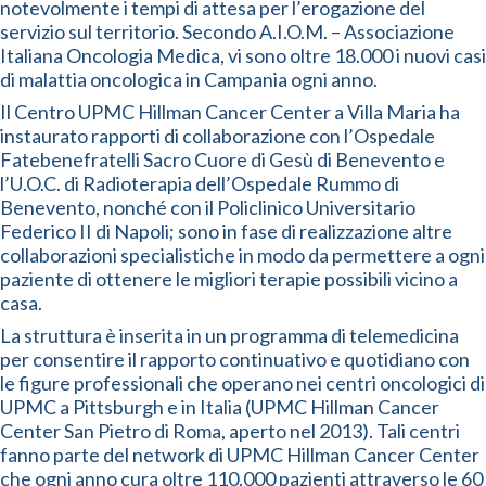
notevolmente i tempi di attesa per l’erogazione del
servizio sul territorio. Secondo A.I.O.M. – Associazione
Italiana Oncologia Medica, vi sono oltre 18.000 i nuovi casi
di malattia oncologica in Campania ogni anno.
Il Centro UPMC Hillman Cancer Center a Villa Maria ha
instaurato rapporti di collaborazione con l’Ospedale
Fatebenefratelli Sacro Cuore di Gesù di Benevento e
l’U.O.C. di Radioterapia dell’Ospedale Rummo di
Benevento, nonché con il Policlinico Universitario
Federico II di Napoli; sono in fase di realizzazione altre
collaborazioni specialistiche in modo da permettere a ogni
paziente di ottenere le migliori terapie possibili vicino a
casa.
La struttura è inserita in un programma di telemedicina
per consentire il rapporto continuativo e quotidiano con
le figure professionali che operano nei centri oncologici di
UPMC a Pittsburgh e in Italia (UPMC Hillman Cancer
Center San Pietro di Roma, aperto nel 2013). Tali centri
fanno parte del network di UPMC Hillman Cancer Center
che ogni anno cura oltre 110.000 pazienti attraverso le 60