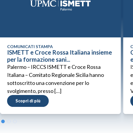
COMUNICATI STAMPA
C
ISMETT e Croce Rossa Italiana insieme
C
per la formazione sani...
Palermo – IRCCS ISMETT e Croce Rossa
I
Italiana – Comitato Regionale Sicilia hanno
e
sottoscritto una convenzione per lo
e
svolgimento, presso […]
V
Scopri di più