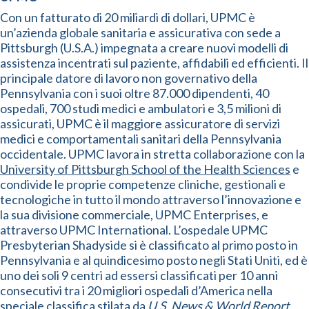
Con un fatturato di 20 miliardi di dollari, UPMC è
un’azienda globale sanitaria e assicurativa con sede a
Pittsburgh (U.S.A.) impegnata a creare nuovi modelli di
assistenza incentrati sul paziente, affidabili ed efficienti. Il
principale datore di lavoro non governativo della
Pennsylvania con i suoi oltre 87.000 dipendenti, 40
ospedali, 700 studi medici e ambulatori e 3,5 milioni di
assicurati, UPMC è il maggiore assicuratore di servizi
medici e comportamentali sanitari della Pennsylvania
occidentale. UPMC lavora in stretta collaborazione con la
University of Pittsburgh School of the Health Sciences
e
condivide le proprie competenze cliniche, gestionali e
tecnologiche in tutto il mondo attraverso l’innovazione e
la sua divisione commerciale, UPMC Enterprises, e
attraverso UPMC International. L’ospedale UPMC
Presbyterian Shadyside si è classificato al primo posto in
Pennsylvania e al quindicesimo posto negli Stati Uniti, ed è
uno dei soli 9 centri ad essersi classificati per 10 anni
consecutivi tra i 20 migliori ospedali d’America nella
speciale classifica stilata da
U.S. News & World Report
.