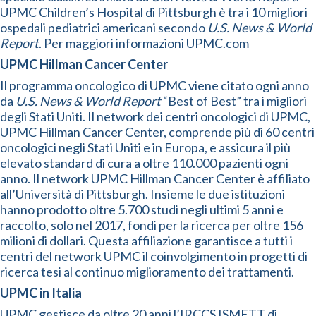
UPMC Children’s Hospital di Pittsburgh è tra i 10 migliori
ospedali pediatrici americani secondo
U.S. News & World
Report
. Per maggiori informazioni
UPMC.com
UPMC Hillman Cancer Center
Il programma oncologico di UPMC viene citato ogni anno
da
U.S. News & World Report
“Best of Best” tra i migliori
degli Stati Uniti. Il network dei centri oncologici di UPMC,
UPMC Hillman Cancer Center, comprende più di 60 centri
oncologici negli Stati Uniti e in Europa, e assicura il più
elevato standard di cura a oltre 110.000 pazienti ogni
anno. Il network UPMC Hillman Cancer Center è affiliato
all’Università di Pittsburgh. Insieme le due istituzioni
hanno prodotto oltre 5.700 studi negli ultimi 5 anni e
raccolto, solo nel 2017, fondi per la ricerca per oltre 156
milioni di dollari. Questa affiliazione garantisce a tutti i
centri del network UPMC il coinvolgimento in progetti di
ricerca tesi al continuo miglioramento dei trattamenti.
UPMC in Italia
UPMC gestisce da oltre 20 anni l’IRCCS ISMETT di