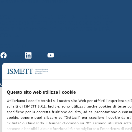
nr. REA PA-201818 P.I. 04544550827
SOCIETÀ TRASPARENTE
WHISTLEBLOWING
GARE E CONTRATTI
PRIVACY
COOKIE POLICY
SOSTIENICI
MAPPA DEL SITO
ACCESSIBILITÀ
CONTATTI
SEGUICI SU
Facebook
Linkedin
Youtube
© 2026 ISMETT (Istituto Mediterraneo per i Trapianti e Terapie ad Alta
Specializzazione)
Credits
Questo sito web utilizza i cookie
Utilizziamo i cookie tecnici sul nostro sito Web per offrirti l'esperienza p
sui siti di ISMETT S.R.L. Inoltre, sono utilizzati anche cookies di terze p
specifiche per la corretta fruizione del sito, ad es. prenotazione o consul
cookie, oppure puoi cliccare su “Dettagli” per scegliere i cookie da uti
“Rifiuta” o chiudendo il banner cliccando su “X”, saranno utilizzati sol
saranno disponibili alcune funzionalità che migliorano l’esperienza di nav