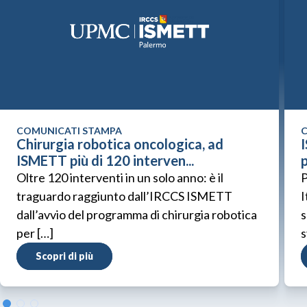
COMUNICATI STAMPA
C
Chirurgia robotica oncologica, ad
ISMETT più di 120 interven...
p
Oltre 120 interventi in un solo anno: è il
P
traguardo raggiunto dall’IRCCS ISMETT
I
dall’avvio del programma di chirurgia robotica
s
per […]
s
Scopri di più