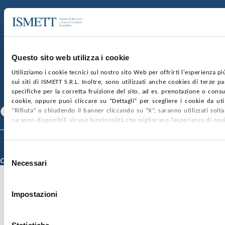
€2.000.000, interamente versato
Ufficio Registro delle imprese di Palermo
nr. REA PA-201818 P.I. 04544550827
SOCIETÀ TRASPARENTE
WHISTLEBLOWING
GARE E CONTRATTI
PRIVACY
COOKIE POLICY
Questo sito web utilizza i cookie
SOSTIENICI
MAPPA DEL SITO
ACCESSIBILITÀ
Utilizziamo i cookie tecnici sul nostro sito Web per offrirti l'esperienza p
CONTATTI
sui siti di ISMETT S.R.L. Inoltre, sono utilizzati anche cookies di terze p
specifiche per la corretta fruizione del sito, ad es. prenotazione o consul
SEGUICI SU
cookie, oppure puoi cliccare su “Dettagli” per scegliere i cookie da uti
Facebook
Linkedin
Youtube
“Rifiuta” o chiudendo il banner cliccando su “X”, saranno utilizzati sol
saranno disponibili alcune funzionalità che migliorano l’esperienza di nav
© 2026 ISMETT (Istituto Mediterraneo per i Trapianti e Terapie ad Alta
Specializzazione)
Selezione
Credits
Necessari
del
consenso
Impostazioni