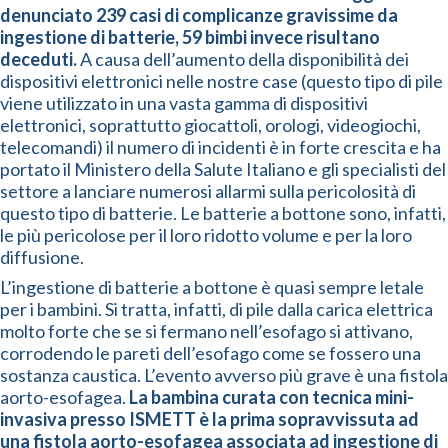
denunciato 239 casi di complicanze gravissime da
ingestione di batterie, 59 bimbi invece risultano
deceduti.
A causa dell’aumento della disponibilità dei
dispositivi elettronici nelle nostre case (questo tipo di pile
viene utilizzato in una vasta gamma di dispositivi
elettronici, soprattutto giocattoli, orologi, videogiochi,
telecomandi) il numero di incidenti è in forte crescita e ha
portato il Ministero della Salute Italiano e gli specialisti del
settore a lanciare numerosi allarmi sulla pericolosità di
questo tipo di batterie. Le batterie a bottone sono, infatti,
le più pericolose per il loro ridotto volume e per la loro
diffusione.
L’ingestione di batterie a bottone è quasi sempre letale
per i bambini. Si tratta, infatti, di pile dalla carica elettrica
molto forte che se si fermano nell’esofago si attivano,
corrodendo le pareti dell’esofago come se fossero una
sostanza caustica. L’evento avverso più grave è una fistola
aorto-esofagea.
La bambina curata con tecnica mini-
invasiva presso ISMETT è la prima sopravvissuta ad
una fistola aorto-esofagea associata ad ingestione di