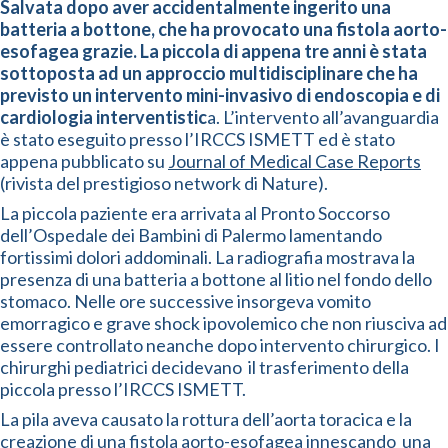
Salvata dopo aver accidentalmente ingerito una
batteria a bottone, che ha provocato una fistola aorto-
esofagea grazie. La piccola di appena tre anni è stata
sottoposta ad un approccio multidisciplinare che ha
previsto un intervento mini-invasivo di endoscopia e di
cardiologia interventistic
a. L’intervento all’avanguardia
è stato eseguito presso l’IRCCS ISMETT ed è stato
appena pubblicato su
Journal of Medical Case Reports
(rivista del prestigioso network di Nature).
La piccola paziente era arrivata al Pronto Soccorso
dell’Ospedale dei Bambini di Palermo lamentando
fortissimi dolori addominali. La radiografia mostrava la
presenza di una batteria a bottone al litio nel fondo dello
stomaco. Nelle ore successive insorgeva vomito
emorragico e grave shock ipovolemico che non riusciva ad
essere controllato neanche dopo intervento chirurgico. I
chirurghi pediatrici decidevano il trasferimento della
piccola presso l’IRCCS ISMETT.
La pila aveva causato la rottura dell’aorta toracica e la
creazione di una fistola aorto-esofagea innescando una