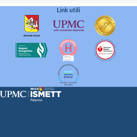
Link utili
Sede Clinica:
Via E. Tricomi 5 90127 Palermo
Sede Sociale:
Via Discesa dei Giudici 4 90133 Palermo
Capitale sociale:
€2.000.000, interamente versato
Ufficio Registro delle imprese di Palermo