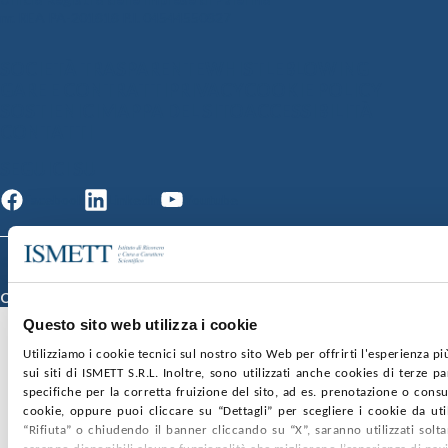
nr. REA PA-201818 P.I. 04544550827
SOCIETÀ TRASPARENTE
WHISTLEBLOWING
GARE E CONTRATTI
PRIVACY
COOKIE POLICY
SOSTIENICI
MAPPA DEL SITO
ACCESSIBILITÀ
CONTATTI
SEGUICI SU
Facebook
Linkedin
Youtube
© 2026 ISMETT (Istituto Mediterraneo per i Trapianti e Terapie ad Alta
Specializzazione)
Credits
Questo sito web utilizza i cookie
Utilizziamo i cookie tecnici sul nostro sito Web per offrirti l'esperienza p
sui siti di ISMETT S.R.L. Inoltre, sono utilizzati anche cookies di terze p
specifiche per la corretta fruizione del sito, ad es. prenotazione o consul
cookie, oppure puoi cliccare su “Dettagli” per scegliere i cookie da uti
“Rifiuta” o chiudendo il banner cliccando su “X”, saranno utilizzati sol