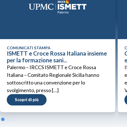
COMUNICATI STAMPA
C
ISMETT e Croce Rossa Italiana insieme
C
per la formazione sani...
Palermo – IRCCS ISMETT e Croce Rossa
I
Italiana – Comitato Regionale Sicilia hanno
e
sottoscritto una convenzione per lo
e
svolgimento, presso […]
V
Scopri di più