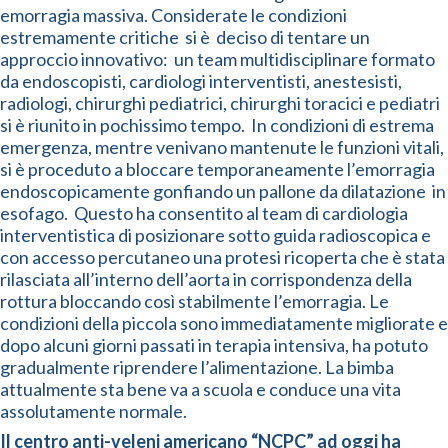
emorragia massiva. Considerate le condizioni
estremamente critiche si è deciso di tentare un
approccio innovativo: un team multidisciplinare formato
da endoscopisti, cardiologi interventisti, anestesisti,
radiologi, chirurghi pediatrici, chirurghi toracici e pediatri
si è riunito in pochissimo tempo. In condizioni di estrema
emergenza, mentre venivano mantenute le funzioni vitali,
si è proceduto a bloccare temporaneamente l’emorragia
endoscopicamente gonfiando un pallone da dilatazione in
esofago. Questo ha consentito al team di cardiologia
interventistica di posizionare sotto guida radioscopica e
con accesso percutaneo una protesi ricoperta che è stata
rilasciata all’interno dell’aorta in corrispondenza della
rottura bloccando così stabilmente l’emorragia. Le
condizioni della piccola sono immediatamente migliorate e
dopo alcuni giorni passati in terapia intensiva, ha potuto
gradualmente riprendere l’alimentazione. La bimba
attualmente sta bene va a scuola e conduce una vita
assolutamente normale.
Il centro anti-veleni americano “NCPC” ad oggi ha