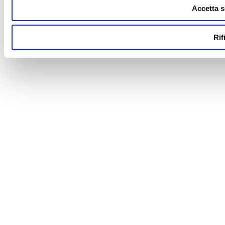
Accetta s
Rif