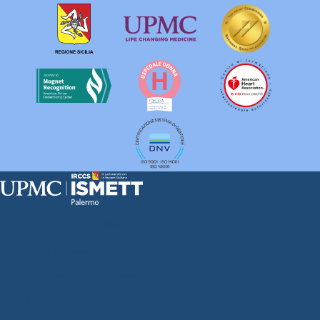
Sede Clinica:
Via E. Tricomi 5 90127 Palermo
Sede Sociale:
Via Discesa dei Giudici 4 90133 Palermo
Capitale sociale:
€2.000.000, interamente versato
Ufficio Registro delle imprese di Palermo
nr. REA PA-201818 P.I. 04544550827