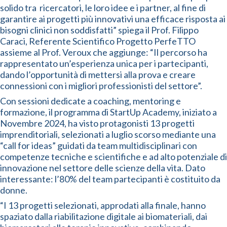
solido tra ricercatori, le loro idee e i partner, al fine di
garantire ai progetti più innovativi una efficace risposta ai
bisogni clinici non soddisfatti” spiega il Prof. Filippo
Caraci, Referente Scientifico Progetto PerfeTTO
assieme al Prof. Veroux che aggiunge: “Il percorso ha
rappresentato un’esperienza unica per i partecipanti,
dando l’opportunità di mettersi alla prova e creare
connessioni con i migliori professionisti del settore”.
Con sessioni dedicate a coaching, mentoring e
formazione, il programma di StartUp Academy, iniziato a
Novembre 2024, ha visto protagonisti 13 progetti
imprenditoriali, selezionati a luglio scorso mediante una
“call for ideas” guidati da team multidisciplinari con
competenze tecniche e scientifiche e ad alto potenziale di
innovazione nel settore delle scienze della vita. Dato
interessante: l’80% del team partecipanti è costituito da
donne.
“I 13 progetti selezionati, approdati alla finale, hanno
spaziato dalla riabilitazione digitale ai biomateriali, dai