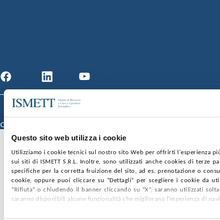
SOCIETÀ TRASPARENTE
WHISTLEBLOWING
GARE E CONTRATTI
PRIVACY
COOKIE POLICY
SOSTIENICI
MAPPA DEL SITO
ACCESSIBILITÀ
CONTATTI
SEGUICI SU
Facebook
Linkedin
Youtube
© 2026 ISMETT (Istituto Mediterraneo per i Trapianti e Terapie ad Alta
Specializzazione)
Credits
Questo sito web utilizza i cookie
Utilizziamo i cookie tecnici sul nostro sito Web per offrirti l'esperienza p
sui siti di ISMETT S.R.L. Inoltre, sono utilizzati anche cookies di terze p
specifiche per la corretta fruizione del sito, ad es. prenotazione o consul
cookie, oppure puoi cliccare su “Dettagli” per scegliere i cookie da uti
“Rifiuta” o chiudendo il banner cliccando su “X”, saranno utilizzati sol
saranno disponibili alcune funzionalità che migliorano l’esperienza di nav