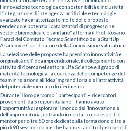
biomarcatori alle terapie innovative, combinando
l’innovazione tecnologica con sostenibilità e inclusività.
L’integrazione di intelligenza artificiale e tecnologie
avanzate ha caratterizzato molte delle proposte,
rendendole potenziali catalizzatori di progresso nel
settore biomedicale e sanitario” afferma il Prof. Rosario
Faraci del Comitato Tecnico Scientifico della StartUp
Academy e Coordinatore della Commissione valutatrice.
La selezione delle proposte ha premiato innovatività e
originalità dell’idea imprenditoriale, il collegamento con
attività di ricerca nel settore Life Science e il grado di
maturità tecnologica, la coerenza delle competenze del
team in relazione all’idea imprenditoriale e l’attrattività
del potenziale mercato di riferimento.
Durante il loro percorso, i partecipanti – ricercatori
provenienti da 5 regioni italiane – hanno avuto
l’opportunità di esplorare il mondo dell’innovazione e
dell’imprenditoria, entrando in contatto con esperti e
mentor per oltre 50 ore dedicate alla formazione oltre a
più di 90 sessioni online che hanno scandito il percorso di