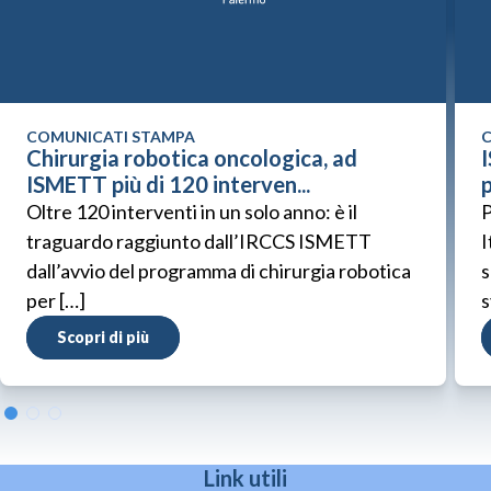
COMUNICATI STAMPA
C
Chirurgia robotica oncologica, ad
ISMETT più di 120 interven...
p
Oltre 120 interventi in un solo anno: è il
P
traguardo raggiunto dall’IRCCS ISMETT
I
dall’avvio del programma di chirurgia robotica
s
per […]
s
Scopri di più
Link utili