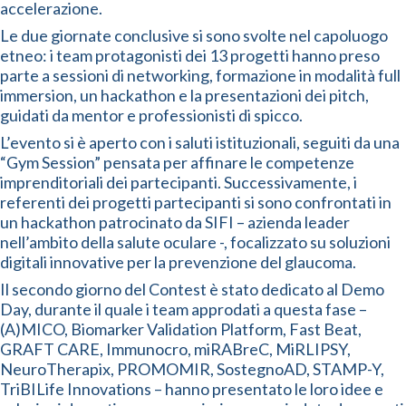
accelerazione.
Le due giornate conclusive si sono svolte nel capoluogo
etneo: i team protagonisti dei 13 progetti hanno preso
parte a sessioni di networking, formazione in modalità full
immersion, un hackathon e la presentazioni dei pitch,
guidati da mentor e professionisti di spicco.
L’evento si è aperto con i saluti istituzionali, seguiti da una
“Gym Session” pensata per affinare le competenze
imprenditoriali dei partecipanti. Successivamente, i
referenti dei progetti partecipanti si sono confrontati in
un hackathon patrocinato da SIFI – azienda leader
nell’ambito della salute oculare -, focalizzato su soluzioni
digitali innovative per la prevenzione del glaucoma.
Il secondo giorno del Contest è stato dedicato al Demo
Day, durante il quale i team approdati a questa fase –
(A)MICO, Biomarker Validation Platform, Fast Beat,
GRAFT CARE, Immunocro, miRABreC, MiRLIPSY,
NeuroTherapix, PROMOMIR, SostegnoAD, STAMP-Y,
TriBILife Innovations – hanno presentato le loro idee e