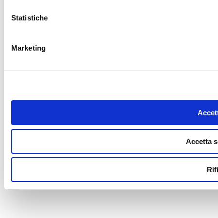
Statistiche
Marketing
Accett
Accetta s
Rif