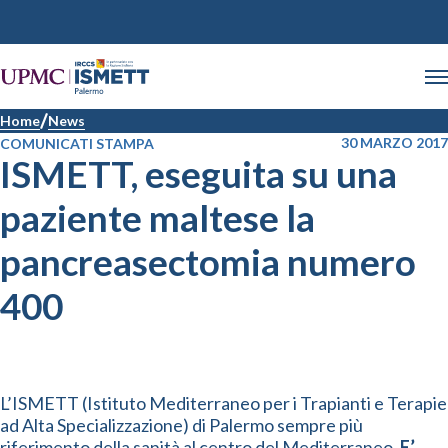
Home
News
30 MARZO 2017
COMUNICATI STAMPA
ISMETT, eseguita su una
paziente maltese la
pancreasectomia numero
400
L’ISMETT (Istituto Mediterraneo per i Trapianti e Terapie
ad Alta Specializzazione) di Palermo sempre più
riferimento della sanità al centro del Mediterraneo
. E’