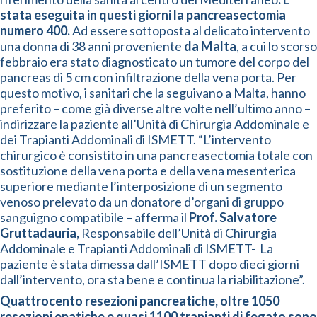
stata eseguita in questi giorni la pancreasectomia
numero 400.
Ad essere sottoposta al delicato intervento
una donna di 38 anni proveniente
da Malta
, a cui lo scorso
febbraio era stato diagnosticato un tumore del corpo del
pancreas di 5 cm con infiltrazione della vena porta. Per
questo motivo, i sanitari che la seguivano a Malta, hanno
preferito – come già diverse altre volte nell’ultimo anno –
indirizzare la paziente all’Unità di Chirurgia Addominale e
dei Trapianti Addominali di ISMETT. “L’intervento
chirurgico è consistito in una pancreasectomia totale con
sostituzione della vena porta e della vena mesenterica
superiore mediante l’interposizione di un segmento
venoso prelevato da un donatore d’organi di gruppo
sanguigno compatibile – afferma il
Prof. Salvatore
Gruttadauria,
Responsabile dell’Unità di Chirurgia
Addominale e Trapianti Addominali di ISMETT- La
paziente è stata dimessa dall’ISMETT dopo dieci giorni
dall’intervento, ora sta bene e continua la riabilitazione”.
Quattrocento resezioni pancreatiche, oltre 1050
resezioni epatiche e quasi 1100 trapianti di fegato sono