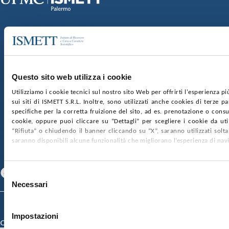
Sede Clinica:
Via E. Tricomi 5 90127 Palermo
Sede Sociale:
Via Discesa dei Giudici 4 90133 Palermo
Capitale sociale:
€2.000.000, interamente versato
Ufficio Registro delle imprese di Palermo
Questo sito web utilizza i cookie
nr. REA PA-201818 P.I. 04544550827
Utilizziamo i cookie tecnici sul nostro sito Web per offrirti l'esperienza p
sui siti di ISMETT S.R.L. Inoltre, sono utilizzati anche cookies di terze p
SOCIETÀ TRASPARENTE
WHISTLEBLOWING
specifiche per la corretta fruizione del sito, ad es. prenotazione o consul
GARE E CONTRATTI
PRIVACY
COOKIE POLICY
cookie, oppure puoi cliccare su “Dettagli” per scegliere i cookie da uti
SOSTIENICI
MAPPA DEL SITO
ACCESSIBILITÀ
“Rifiuta” o chiudendo il banner cliccando su “X”, saranno utilizzati sol
CONTATTI
saranno disponibili alcune funzionalità che migliorano l’esperienza di nav
SEGUICI SU
Facebook
Linkedin
Youtube
Selezione
Necessari
del
consenso
© 2026 ISMETT (Istituto Mediterraneo per i Trapianti e Terapie ad Alta
Specializzazione)
Impostazioni
Credits