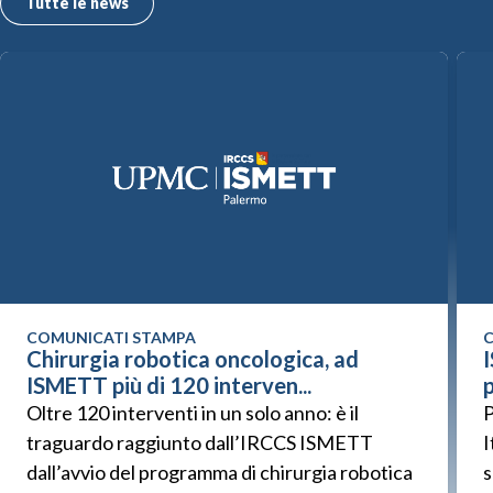
Tutte le news
COMUNICATI STAMPA
C
Chirurgia robotica oncologica, ad
ISMETT più di 120 interven...
p
Oltre 120 interventi in un solo anno: è il
P
traguardo raggiunto dall’IRCCS ISMETT
I
dall’avvio del programma di chirurgia robotica
s