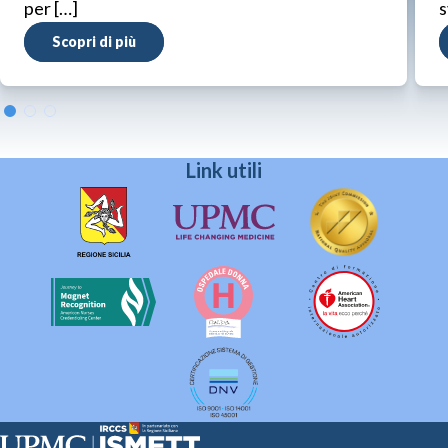
per […]
s
Scopri di più
Link utili