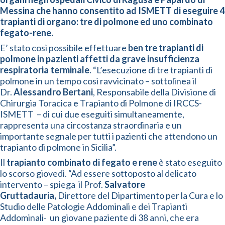
Messina che hanno consentito ad ISMETT di eseguire 4
trapianti di organo: tre di polmone ed uno combinato
fegato-rene.
E’ stato così possibile effettuare
ben tre trapianti di
polmone in pazienti affetti da grave insufficienza
respiratoria terminale
. “L’esecuzione di tre trapianti di
polmone in un tempo così ravvicinato – sottolinea il
Dr.
Alessandro Bertani
, Responsabile della Divisione di
Chirurgia Toracica e Trapianto di Polmone di IRCCS-
ISMETT – di cui due eseguiti simultaneamente,
rappresenta una circostanza straordinaria e un
importante segnale per tutti i pazienti che attendono un
trapianto di polmone in Sicilia”.
Il
trapianto combinato di fegato e rene
è stato eseguito
lo scorso giovedì. “Ad essere sottoposto al delicato
intervento – spiega il Prof.
Salvatore
Gruttadauria,
Direttore del Dipartimento per la Cura e lo
Studio delle Patologie Addominali e dei Trapianti
Addominali- un giovane paziente di 38 anni, che era