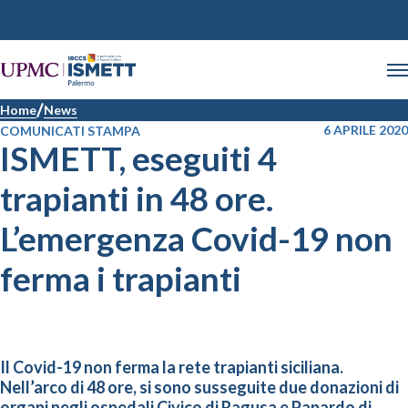
Home
News
6 APRILE 2020
COMUNICATI STAMPA
ISMETT, eseguiti 4
trapianti in 48 ore.
L’emergenza Covid-19 non
ferma i trapianti
Il Covid-19 non ferma la rete trapianti siciliana.
Nell’arco di 48 ore, si sono susseguite due donazioni di
organi negli ospedali Civico di Ragusa e Papardo di