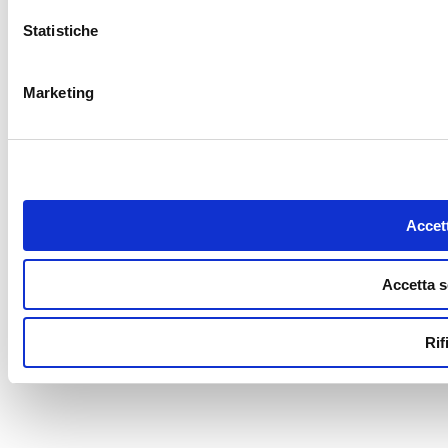
Statistiche
Marketing
Accett
Accetta s
Rif