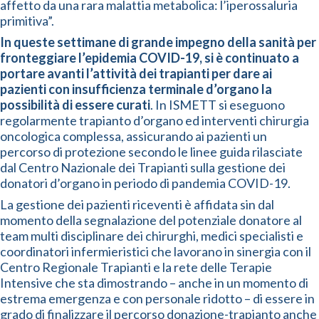
affetto da una rara malattia metabolica: l’iperossaluria
primitiva”.
In queste settimane di grande impegno della sanità per
fronteggiare l’epidemia COVID-19, si è continuato a
portare avanti l’attività dei trapianti per dare ai
pazienti con insufficienza terminale d’organo la
possibilità di essere curati
. In ISMETT si eseguono
regolarmente trapianto d’organo ed interventi chirurgia
oncologica complessa, assicurando ai pazienti un
percorso di protezione secondo le linee guida rilasciate
dal Centro Nazionale dei Trapianti sulla gestione dei
donatori d’organo in periodo di pandemia COVID-19.
La gestione dei pazienti riceventi è affidata sin dal
momento della segnalazione del potenziale donatore al
team multi disciplinare dei chirurghi, medici specialisti e
coordinatori infermieristici che lavorano in sinergia con il
Centro Regionale Trapianti e la rete delle Terapie
Intensive che sta dimostrando – anche in un momento di
estrema emergenza e con personale ridotto – di essere in
grado di finalizzare il percorso donazione-trapianto anche