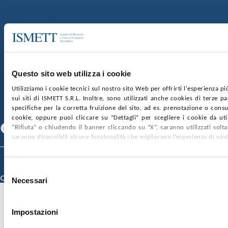
Capitale sociale:
€2.000.000, interamente versato
Ufficio Registro delle imprese di Palermo
nr. REA PA-201818 P.I. 04544550827
SOCIETÀ TRASPARENTE
WHISTLEBLOWING
GARE E CONTRATTI
PRIVACY
COOKIE POLICY
Questo sito web utilizza i cookie
SOSTIENICI
MAPPA DEL SITO
ACCESSIBILITÀ
Utilizziamo i cookie tecnici sul nostro sito Web per offrirti l'esperienza p
CONTATTI
sui siti di ISMETT S.R.L. Inoltre, sono utilizzati anche cookies di terze p
specifiche per la corretta fruizione del sito, ad es. prenotazione o consul
SEGUICI SU
cookie, oppure puoi cliccare su “Dettagli” per scegliere i cookie da uti
Facebook
Linkedin
Youtube
“Rifiuta” o chiudendo il banner cliccando su “X”, saranno utilizzati sol
saranno disponibili alcune funzionalità che migliorano l’esperienza di nav
© 2026 ISMETT (Istituto Mediterraneo per i Trapianti e Terapie ad Alta
Specializzazione)
Selezione
Credits
Necessari
del
consenso
Impostazioni