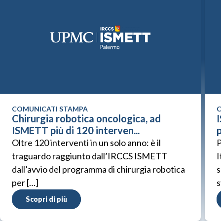
COMUNICATI STAMPA
C
Chirurgia robotica oncologica, ad
ISMETT più di 120 interven...
p
Oltre 120 interventi in un solo anno: è il
P
traguardo raggiunto dall’IRCCS ISMETT
I
dall’avvio del programma di chirurgia robotica
s
per […]
s
Scopri di più