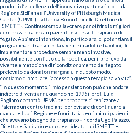
prodotti d’eccellenza dell’innovativo partenariato tra la
Regione Siciliana e l’University of Pittsburgh Medical
Center (UPMC) – afferma Bruno Gridelli, Direttore di
ISMETT -. Continueremo a lavorare per offrire le migliori
cure possibili ai nostri pazienti in attesa di trapianto di
fegato. Abbiamo intenzione, in particolare, di potenziare il
programma di trapianto da vivente in adulti e bambini, di
implementare procedure sempre meno invasive,
possibilmente con l’uso della robotica, per il prelievo da
vivente e metodiche di ricondizionamento del fegato
prelevato da donatori marginali. In questo modo,
contiamo di ampliare l’accesso a questa terapia salva vita”.
“In questo momento, il mio pensiero non può che andare
indietro di venti anni, quando nel 1996 il prof. Luigi
Pagliaro contattò UPMC per proporre di realizzare a
Palermo un centro trapianti per evitare di continuare a
mandare fuori Regione e fuori Italia centinaia di pazienti
che avevano bisogno del trapianto – ricorda Ugo Palazzo,
Direttore Sanitario e uno degli ideatori di ISMETT –.
Questo millesimo trapianto di fegato conferma vincente