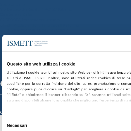
Sede Sociale:
Via Discesa dei Giudici 4 90133 Palermo
Capitale sociale:
€2.000.000, interamente versato
Ufficio Registro delle imprese di Palermo
nr. REA PA-201818 P.I. 04544550827
SOCIETÀ TRASPARENTE
WHISTLEBLOWING
GARE E CONTRATTI
PRIVACY
COOKIE POLICY
SOSTIENICI
MAPPA DEL SITO
ACCESSIBILITÀ
CONTATTI
Questo sito web utilizza i cookie
Utilizziamo i cookie tecnici sul nostro sito Web per offrirti l'esperienza p
SEGUICI SU
sui siti di ISMETT S.R.L. Inoltre, sono utilizzati anche cookies di terze p
Facebook
Linkedin
Youtube
specifiche per la corretta fruizione del sito, ad es. prenotazione o consul
cookie, oppure puoi cliccare su “Dettagli” per scegliere i cookie da uti
“Rifiuta” o chiudendo il banner cliccando su “X”, saranno utilizzati sol
saranno disponibili alcune funzionalità che migliorano l’esperienza di nav
© 2026 ISMETT (Istituto Mediterraneo per i Trapianti e Terapie ad Alta
Specializzazione)
Credits
Selezione
Necessari
del