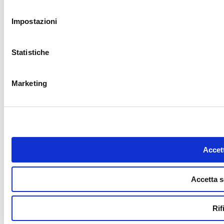
consenso
Impostazioni
Statistiche
Marketing
Accett
Accetta s
Rif