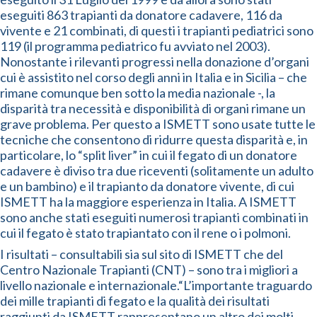
eseguiti 863 trapianti da donatore cadavere, 116 da
vivente e 21 combinati, di questi i trapianti pediatrici sono
119 (il programma pediatrico fu avviato nel 2003).
Nonostante i rilevanti progressi nella donazione d’organi
cui è assistito nel corso degli anni in Italia e in Sicilia – che
rimane comunque ben sotto la media nazionale -, la
disparità tra necessità e disponibilità di organi rimane un
grave problema. Per questo a ISMETT sono usate tutte le
tecniche che consentono di ridurre questa disparità e, in
particolare, lo “split liver” in cui il fegato di un donatore
cadavere è diviso tra due riceventi (solitamente un adulto
e un bambino) e il trapianto da donatore vivente, di cui
ISMETT ha la maggiore esperienza in Italia. A ISMETT
sono anche stati eseguiti numerosi trapianti combinati in
cui il fegato è stato trapiantato con il rene o i polmoni.
I risultati – consultabili sia sul sito di ISMETT che del
Centro Nazionale Trapianti (CNT) – sono tra i migliori a
livello nazionale e internazionale.“L’importante traguardo
dei mille trapianti di fegato e la qualità dei risultati
raggiunti da ISMETT rappresentano un altro dei molti