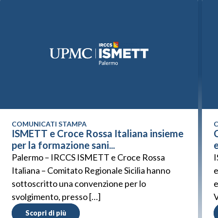
COMUNICATI STAMPA
C
ISMETT e Croce Rossa Italiana insieme
C
per la formazione sani...
Palermo – IRCCS ISMETT e Croce Rossa
I
Italiana – Comitato Regionale Sicilia hanno
e
sottoscritto una convenzione per lo
e
svolgimento, presso […]
V
Scopri di più