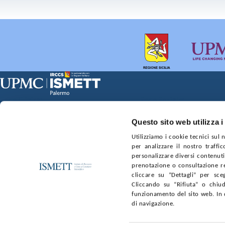
Sede Clinica:
Sede Sociale:
Via E. Tricomi 5 90127 Palermo
Via Discesa dei Giudici 4 
Capitale sociale:
Ufficio Registro delle im
Questo sito web utilizza i
€2.000.000, interamente versato
nr. REA PA-201818 P.I. 0
Utilizziamo i cookie tecnici sul
per analizzare il nostro traffic
SOCIETÀ TRASPARENTE
WHISTLEBLOWING
GARE E 
personalizzare diversi contenuti 
prenotazione o consultazione re
cliccare su “Dettagli” per sce
SEGUICI SU
Cliccando su “Rifiuta” o chiud
funzionamento del sito web. In 
Facebook
Linkedin
Youtube
di navigazione.