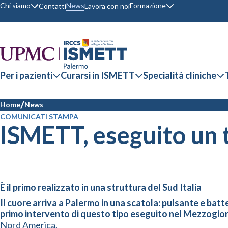
Chi siamo
Formazione
News
Contatti
Lavora con noi
Per i pazienti
Curarsi in ISMETT
Specialità cliniche
Home
News
COMUNICATI STAMPA
ISMETT, eseguito un t
È il primo realizzato in una struttura del Sud Italia
Il cuore arriva a Palermo in una scatola: pulsante e batt
primo intervento di questo tipo eseguito nel Mezzogio
Nord America.