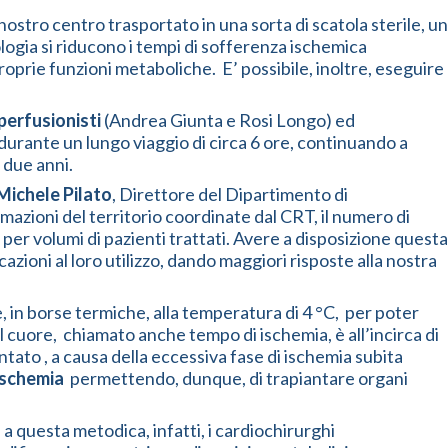
ostro centro trasportato in una sorta di scatola sterile, un
logia si riducono i tempi di sofferenza ischemica
oprie funzioni metaboliche. E’ possibile, inoltre, eseguire
perfusionisti
(Andrea Giunta e Rosi Longo) ed
 durante un lungo viaggio di circa 6 ore, continuando a
a due anni.
Michele Pilato
, Direttore del Dipartimento di
azioni del territorio coordinate dal CRT, il numero di
a per volumi di pazienti trattati. Avere a disposizione questa
azioni al loro utilizzo, dando maggiori risposte alla nostra
in borse termiche, alla temperatura di 4 °C, per poter
 cuore, chiamato anche tempo di ischemia, è all’incirca di
antato , a causa della eccessiva fase di ischemia subita
 ischemia
permettendo, dunque, di trapiantare organi
 a questa metodica, infatti, i cardiochirurghi