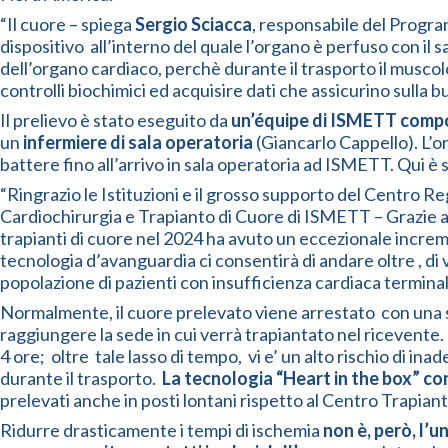
“Il cuore – spiega
Sergio Sciacca
, responsabile del Program
dispositivo all’interno del quale l’organo è perfuso con il
dell’organo cardiaco, perchè durante il trasporto il muscol
controlli biochimici ed acquisire dati che assicurino sulla 
Il prelievo è stato eseguito da
un’équipe di ISMETT compo
un
infermiere di sala operatoria
(Giancarlo Cappello). L’o
battere fino all’arrivo in sala operatoria ad ISMETT. Qui è s
“Ringrazio le Istituzioni e il grosso supporto del Centro 
Cardiochirurgia e Trapianto di Cuore di ISMETT – Grazie ad
trapianti di cuore nel 2024 ha avuto un eccezionale increment
tecnologia d’avanguardia ci consentirà di andare oltre , di 
popolazione di pazienti con insufficienza cardiaca terminale
Normalmente, il cuore prelevato viene arrestato con una s
raggiungere la sede in cui verrà trapiantato nel ricevente
4 ore; oltre tale lasso di tempo, vi e’ un alto rischio di in
durante il trasporto.
La tecnologia “Heart in the box” co
prelevati anche in posti lontani rispetto al Centro Trapiant
Ridurre drasticamente i tempi di ischemia
non è, però, l’