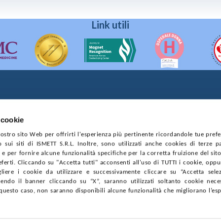
Link utili
90133 Palermo
prese di Palermo
 cookie
4544550827
 nostro sito Web per offrirti l'esperienza più pertinente ricordandole tue pref
o sui siti di ISMETT S.R.L. Inoltre, sono utilizzati anche cookies di terze p
CONTRATTI
PRIVACY
COOKIE POLICY
SOSTIENICI
MAPP
e per fornire alcune funzionalità specifiche per la corretta fruizione del sito
ferti. Cliccando su "Accetta tutti" acconsenti all'uso di TUTTI i cookie, opp
gliere i cookie da utilizzare e successivamente cliccare su “Accetta selezi
endo il banner cliccando su “X”, saranno utilizzati soltanto cookie neces
questo caso, non saranno disponibili alcune funzionalità che migliorano l’es