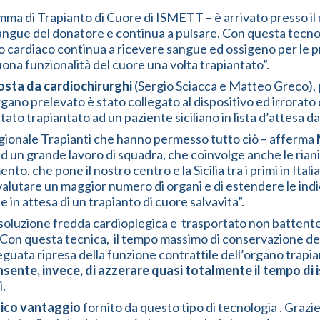
ma di Trapianto di Cuore di ISMETT – è arrivato presso il n
 sangue del donatore e continua a pulsare. Con questa tecno
o cardiaco continua a ricevere sangue ed ossigeno per le pr
buona funzionalità del cuore una volta trapiantato”.
sta da cardiochirurghi
(Sergio Sciacca e Matteo Greco),
rgano prelevato è stato collegato al dispositivo ed irrorato
tato trapiantato ad un paziente siciliano in lista d’attesa d
Regionale Trapianti che hanno permesso tutto ciò – afferma
 un grande lavoro di squadra, che coinvolge anche le rianim
o, che pone il nostro centro e la Sicilia tra i primi in Itali
valutare un maggior numero di organi e di estendere le indic
 in attesa di un trapianto di cuore salvavita”.
oluzione fredda cardioplegica e trasportato non battente, 
. Con questa tecnica, il tempo massimo di conservazione del
adeguata ripresa della funzione contrattile dell’organo trapi
nsente, invece, di azzerare quasi totalmente il tempo di
i.
unico vantaggio
fornito da questo tipo di tecnologia . Grazie