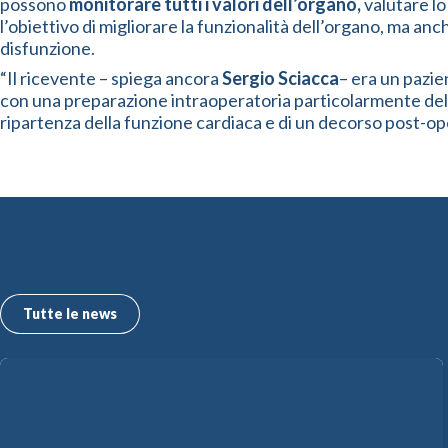
possono
monitorare tutti i valori dell’organo,
valutare lo
l’obiettivo di migliorare la funzionalità dell’organo, ma an
disfunzione.
“Il ricevente – spiega ancora
Sergio Sciacca
– era un pazie
con una preparazione intraoperatoria particolarmente deli
ripartenza della funzione cardiaca e di un decorso post-op
Le ultime news dall’ISMETT
Tutte le news