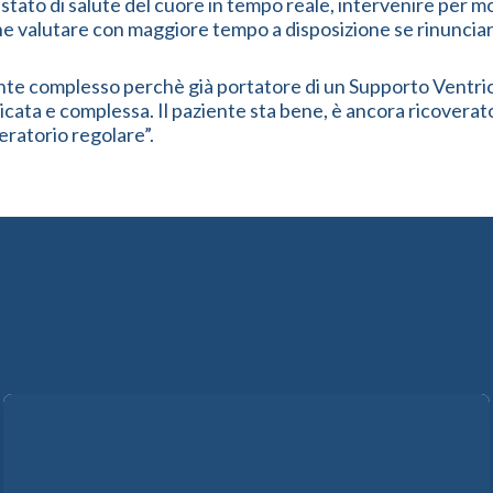
 stato di salute del cuore in tempo reale, intervenire per 
che valutare con maggiore tempo a disposizione se rinunciare 
nte complesso perchè già portatore di un Supporto Ventricola
cata e complessa. Il paziente sta bene, è ancora ricovera
eratorio regolare”.