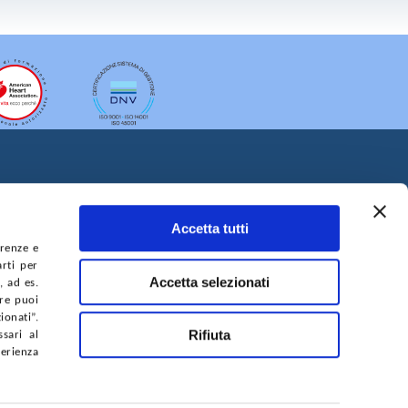
Accetta tutti
erenze e
arti per
A DEL SITO
ACCESSIBILITÀ
CONTATTI
Accetta selezionati
, ad es.
ure puoi
onati”.
Rifiuta
sari al
perienza