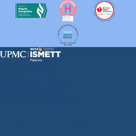
Sede Clinica:
Via E. Tricomi 5 90127 Palermo
Sede Sociale:
Via Discesa dei Giudici 4 90133 Palermo
Capitale sociale:
€2.000.000, interamente versato
Ufficio Registro delle imprese di Palermo
nr. REA PA-201818 P.I. 04544550827
SOCIETÀ TRASPARENTE
WHISTLEBLOWING
GARE E CONTRATTI
PRIVACY
COOKIE POLICY
SOSTIENICI
MAPPA DEL SITO
ACCESSIBILITÀ