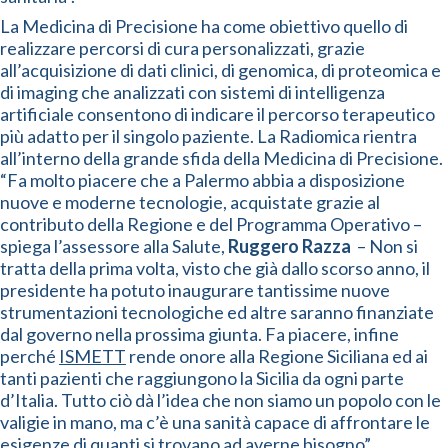
La Medicina di Precisione ha come obiettivo quello di
realizzare percorsi di cura personalizzati, grazie
all’acquisizione di dati clinici, di genomica, di proteomica e
di imaging che analizzati con sistemi di intelligenza
artificiale consentono di indicare il percorso terapeutico
più adatto per il singolo paziente. La Radiomica rientra
all’interno della grande sfida della Medicina di Precisione.
“Fa molto piacere che a Palermo abbia a disposizione
nuove e moderne tecnologie, acquistate grazie al
contributo della Regione e del Programma Operativo –
spiega l’assessore alla Salute,
Ruggero Razza
– Non si
tratta della prima volta, visto che già dallo scorso anno, il
presidente ha potuto inaugurare tantissime nuove
strumentazioni tecnologiche ed altre saranno finanziate
dal governo nella prossima giunta. Fa piacere, infine
perché
ISMETT
rende onore alla Regione Siciliana ed ai
tanti pazienti che raggiungono la Sicilia da ogni parte
d’Italia. Tutto ciò dà l’idea che non siamo un popolo con le
valigie in mano, ma c’è una sanità capace di affrontare le
esigenze di quanti si trovano ad averne bisogno”.