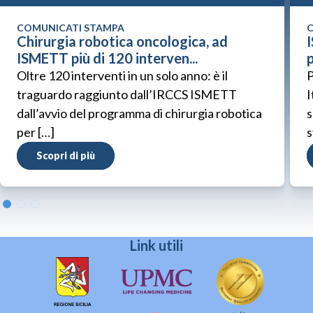
COMUNICATI STAMPA
C
Chirurgia robotica oncologica, ad
ISMETT più di 120 interven...
p
Oltre 120 interventi in un solo anno: è il
P
traguardo raggiunto dall’IRCCS ISMETT
I
dall’avvio del programma di chirurgia robotica
s
per […]
s
Scopri di più
Link utili