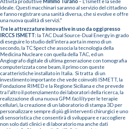
Attività produttive
Mimmo Turano
– L’Ismett è la sede
ideale. Questi macchinari saranno al servizio del cittadino
e fanno registrare una sanità diversa, che si evolve e offre
una nuova qualità di servizi.”
Tre le attrezzature innovative in uso da oggi presso
IRCCS ISMETT
: la TAC Dual Source-Dual Energy in grado
di eseguire lo studio dell’intera aorta in meno di un
secondo, la TC Spect che associa la tecnologia della
Medicina Nucleare con quella della TAC, ed un
Angiografo digitale di ultima generazione con tomografia
computerizzata cone beam, il primo con queste
caratteristiche installato in Italia. Si tratta di un
investimento importante che vede coinvolti ISMETT, la
Fondazione RIMED e la Regione Siciliana e che prevede
tra l’altro il potenziamento dei laboratori della ricerca, la
realizzazione di una nuova GPM
facility
per le terapie
cellulari, la creazione di un laboratorio di stampa 3D per
personalizzare sempre di più gli interventi chirurgici e uno
di sensoristica che consentirà di sviluppare e raccogliere
non solo dati clinici e di laboratorio ma anche dati