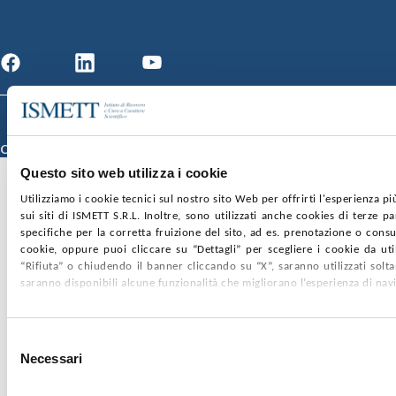
CONTATTI
SEGUICI SU
Facebook
Linkedin
Youtube
© 2026 ISMETT (Istituto Mediterraneo per i Trapianti e Terapie ad Alta
Specializzazione)
Credits
Questo sito web utilizza i cookie
Utilizziamo i cookie tecnici sul nostro sito Web per offrirti l'esperienza p
sui siti di ISMETT S.R.L. Inoltre, sono utilizzati anche cookies di terze p
specifiche per la corretta fruizione del sito, ad es. prenotazione o consul
cookie, oppure puoi cliccare su “Dettagli” per scegliere i cookie da uti
“Rifiuta” o chiudendo il banner cliccando su “X”, saranno utilizzati sol
saranno disponibili alcune funzionalità che migliorano l’esperienza di nav
Selezione
Necessari
del
consenso