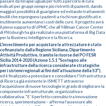
passare da terapie uguali per tutti a percorsi di cura
indicati per gruppi sempre più ristretti di pazienti, dando
maggiori possibilità di guarigione ed evitando trattamenti
inutili che espongono i pazienti a rischi non giustificati e
inutilmente aumentano i costi delle cure. Il progetto avrà
il pieno supporto di UPMC che all’Hillman Cancer Center
di Pittsburgh ha già realizzato una piattaforma di Big Data
per la Business Intelligence e la Ricerca.
L’investimento per acquistare le attrezzature è stato
cofinanziato dalla Regione Siciliana, Dipartimento
Attività Produttive, tramite le risorse del PO FESR
Sicilia 2014-2020 (Azione 1.5.1 “Sostegno alle
infrastrutture della ricerca considerate strategiche
per i sistemi regionali ai fini dell’attuazione della S3”)
,
ed è finalizzato a potenziare e consolidare l’Infrastruttura
di Ricerca già esistente in ISMETT attraverso
l’acquisizione di nuove tecnologie in grado di migliorare la
componente infrastrutturale, organizzativa e
collaborativa. “E’ il perfetto connubio tra innovazione
ricerca, sperimentazione – afferma l’assessore alle