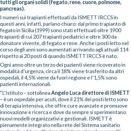
tutti gli organi solidi (fegato, rene, cuore, polmome,
pancreas).
I numeri sui trapianti effettuati da ISMETT IRCCS in
questi anni, infatti, parlano chiaro: dal primo trapianto di
fegato in Sicilia (1999) sono stati effettuati oltre 1900
trapianti di cui 207 trapianti pediatrici e oltre 300 da
donatore vivente, di fegato e rene. Anche i posti letto nel
corso degli anni sono aumentati arrivando agli attuali 114
rispetto ai 20 posti di quando ISMETT IRCCS è nato.
Ogni anno oltre un terzo dei pazienti viene ricoverato in
modalità d’urgenza, circa il 18% viene trasferito da altri
ospedali, il 4,5% viene da fuori regione e l’1,5% sono
pazienti internazionali.
“L’Istituto – sottolinea
Angelo Luca direttore di ISMETT
– è un ospedale per acuti, dove il 21% dei posti letto sono
di terapia intensiva, che offre cure avanzate e promuove
innovazione e ricerca e dove da sempre si sperimentano
nuovi modelli organizzativi e gestionali. ISMETT è
pienamente integrato nella rete del Sistema sanitario