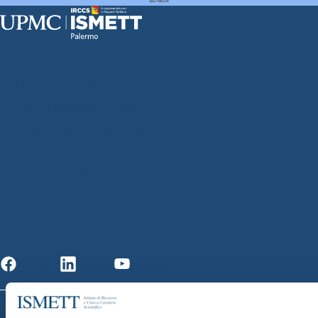
Sede Clinica:
Via E. Tricomi 5 90127 Palermo
Sede Sociale:
Via Discesa dei Giudici 4 90133 Palermo
Capitale sociale:
€2.000.000, interamente versato
Ufficio Registro delle imprese di Palermo
nr. REA PA-201818 P.I. 04544550827
SOCIETÀ TRASPARENTE
WHISTLEBLOWING
GARE E CONTRATTI
PRIVACY
COOKIE POLICY
SOSTIENICI
MAPPA DEL SITO
ACCESSIBILITÀ
CONTATTI
SEGUICI SU
Facebook
Linkedin
Youtube
© 2026 ISMETT (Istituto Mediterraneo per i Trapianti e Terapie ad Alta