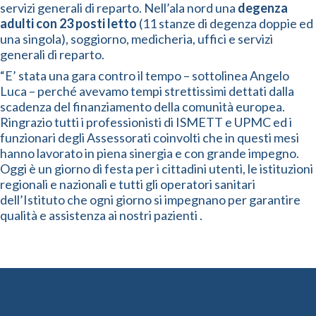
servizi generali di reparto. Nell’ala nord una
degenza
adulti
con 23 posti letto
(11 stanze di degenza doppie ed
una singola), soggiorno, medicheria, uffici e servizi
generali di reparto.
“E’ stata una gara contro il tempo – sottolinea Angelo
Luca – perché avevamo tempi strettissimi dettati dalla
scadenza del finanziamento della comunità europea.
Ringrazio tutti i professionisti di ISMETT e UPMC ed i
funzionari degli Assessorati coinvolti che in questi mesi
hanno lavorato in piena sinergia e con grande impegno.
Oggi è un giorno di festa per i cittadini utenti, le istituzioni
regionali e nazionali e tutti gli operatori sanitari
dell’Istituto che ogni giorno si impegnano per garantire
qualità e assistenza ai nostri pazienti .
Le ultime news dall’ISMETT