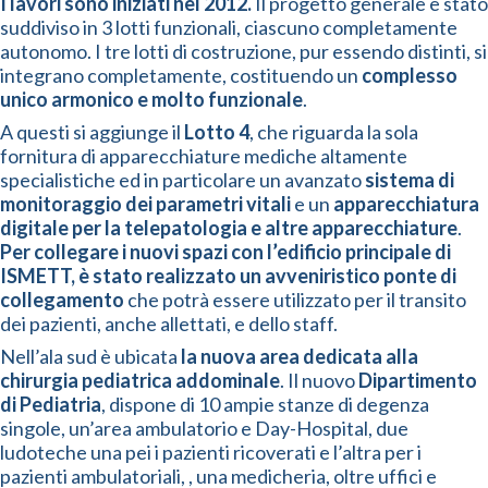
I lavori sono iniziati nel 2012.
Il progetto generale è stato
suddiviso in 3 lotti funzionali, ciascuno completamente
autonomo. I tre lotti di costruzione, pur essendo distinti, si
integrano completamente, costituendo un
complesso
unico armonico e molto funzionale
.
A questi si aggiunge il
Lotto 4
, che riguarda la sola
fornitura di apparecchiature mediche altamente
specialistiche ed in particolare un avanzato
sistema di
monitoraggio dei parametri vitali
e un
apparecchiatura
digitale per la telepatologia e altre apparecchiature
.
Per collegare i nuovi spazi con l’edificio principale di
ISMETT, è stato realizzato un avveniristico ponte di
collegamento
che potrà essere utilizzato per il transito
dei pazienti, anche allettati, e dello staff.
Nell’ala sud è ubicata
la nuova area dedicata alla
chirurgia pediatrica addominale
. Il nuovo
Dipartimento
di Pediatria
, dispone di 10 ampie stanze di degenza
singole, un’area ambulatorio e Day-Hospital, due
ludoteche una pei i pazienti ricoverati e l’altra per i
pazienti ambulatoriali, , una medicheria, oltre uffici e