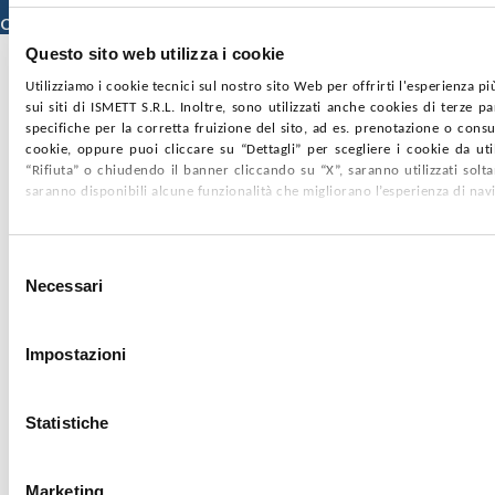
Specializzazione)
Credits
Questo sito web utilizza i cookie
Utilizziamo i cookie tecnici sul nostro sito Web per offrirti l'esperienza p
sui siti di ISMETT S.R.L. Inoltre, sono utilizzati anche cookies di terze p
specifiche per la corretta fruizione del sito, ad es. prenotazione o consul
cookie, oppure puoi cliccare su “Dettagli” per scegliere i cookie da uti
“Rifiuta” o chiudendo il banner cliccando su “X”, saranno utilizzati sol
saranno disponibili alcune funzionalità che migliorano l’esperienza di nav
Selezione
Necessari
del
consenso
Impostazioni
Statistiche
Marketing