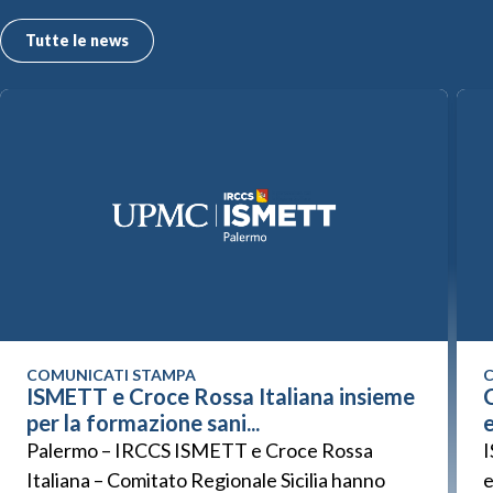
Tutte le news
COMUNICATI STAMPA
C
ISMETT e Croce Rossa Italiana insieme
C
per la formazione sani...
Palermo – IRCCS ISMETT e Croce Rossa
I
Italiana – Comitato Regionale Sicilia hanno
e