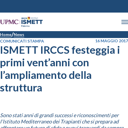
Home
News
16 MAGGIO 2017
COMUNICATI STAMPA
ISMETT IRCCS festeggia i
primi vent’anni con
l’ampliamento della
struttura
Sono stati anni di grandi successi e riconoscimenti per
l’Istituto Mediterraneo dei Trapianti che si prepara ad
affrontare un futuro di sfide e nuovi traguardi da sempre