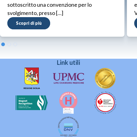
sottoscritto una convenzione per lo
e
svolgimento, presso […]
V
Scopri di più
Link utili