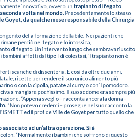
remamente innovativo, ovvero un
trapianto di fegato
 la seconda volta nel mondo.
Precedentemente lo stesso
 de Goyet,
da qualche mese responsabile della Chirurgia
ngenito della formazione della bile. Nei pazienti che
e rimane perciò nel fegato e lo intossica,
anto di fegato. Un intervento lungo che sembrava riuscito
mbini affetti dal tipo I di colestasi, il trapianto non è
orti scariche di dissenteria. E così da oltre due anni,
atale, ricette per rendere il suo unico alimento più
arino o con la cipolla, patate al curry o con il pomodoro.
usciva a mangiare pochissimo. Il suo addome era sempre più
perazione. “Appena sveglio – racconta ancora la donna –
to.
“Non potevo crederci – prosegue nel suo racconto la
l’ISMETT ed il prof de Ville de Goyet per tutto quello che
 associato ad un’altra operazione. Si è
el colon. “Normalmente i bambini che soffrono di questo