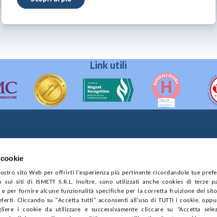
Link utili
90133 Palermo
prese di Palermo
 cookie
4544550827
 nostro sito Web per offrirti l'esperienza più pertinente ricordandole tue pref
o sui siti di ISMETT S.R.L. Inoltre, sono utilizzati anche cookies di terze p
CONTRATTI
PRIVACY
COOKIE POLICY
SOSTIENICI
MAPP
e per fornire alcune funzionalità specifiche per la corretta fruizione del sito
ferti. Cliccando su "Accetta tutti" acconsenti all'uso di TUTTI i cookie, opp
gliere i cookie da utilizzare e successivamente cliccare su “Accetta selezi