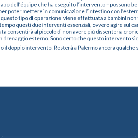
 capo dell’équipe che ha eseguito l’intervento – possono ben
r poter mettere in comunicazione l’intestino con l’esterno
ma questo tipo di operazione viene effettuata a bambini non 
 tempo questi due interventi essenziali, ovvero agire sul ca
ata consentirà al piccolo di non avere più dissenteria croni
renaggio esterno. Sono certo che questo intervento sicura
il doppio intervento. Resterà a Palermo ancora qualche set