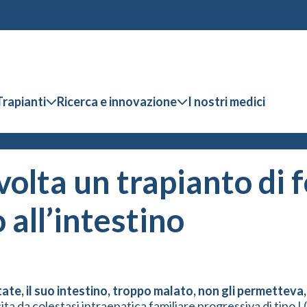
Trapianti
Ricerca e innovazione
I nostri medici
volta un trapianto di 
 all’intestino
tate, il suo intestino, troppo malato, non gli permetteva, 
a da colestasi intraepatica familiare progressiva di tipo I 