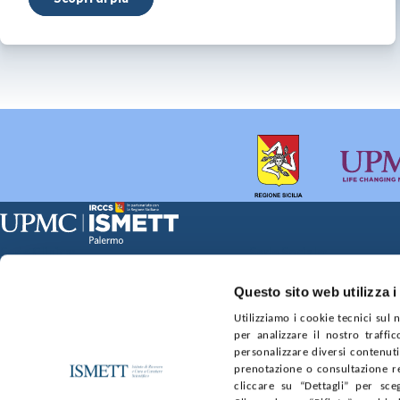
Sede Clinica:
Sede Sociale:
Via E. Tricomi 5 90127 Palermo
Via Discesa dei Giudici 4 
Capitale sociale:
Ufficio Registro delle im
Questo sito web utilizza i
€2.000.000, interamente versato
nr. REA PA-201818 P.I. 0
Utilizziamo i cookie tecnici sul
per analizzare il nostro traffic
SOCIETÀ TRASPARENTE
WHISTLEBLOWING
GARE E 
personalizzare diversi contenuti 
prenotazione o consultazione re
cliccare su “Dettagli” per sce
SEGUICI SU