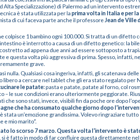
ad Alta Specializzazione) di Palermo ad un intervento est
tecnica è stata utilizzata per la
prima volta in Italia e per
mista di cui faceva parte anche il professore
Jean de Ville
colpisce 1 bambino ogni 100.000. Si tratta di un difetto co
’intestino è interrotto a causa di un difetto genetico: la bil
costretto ad appena due anni ad essere sottoposto a trapi
questa volta più aggressiva di prima. Spesso, infatti, nei ba
stremamente grave.
nulla. Qualsiasi cosa ingeriva, infatti, gli scatenava delle f
ibero a cercare nel tablet che gli era stato regalato per N
ucinare le patate:
pasta e patate, patate al forno, col rosm
sco – le sue condizioni erano ulteriormente peggiorate. Ri
che sono stati, invece, visibili fin da poche ore dopo l’o
agne che ha consumato qualche giorno dopo l’interven
è stata un’emozione grandissima. Volevo ringraziare tutto 
me e mio marito”.
to lo scorso 7 marzo. Questa volta l’intervento è stato
, si è fatto in modo di far confluire questa direttamente n