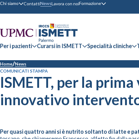
Chi siamo
Formazione
News
Contatti
Lavora con noi
Per i pazienti
Curarsi in ISMETT
Specialità cliniche
Home
News
COMUNICATI STAMPA
ISMETT, per la prima 
innovativo intervento
Per quasi quattro anni si è nutrito soltanto di latte e pa
toscano, che chiameremo Francesco, affetto fin dalla nascit