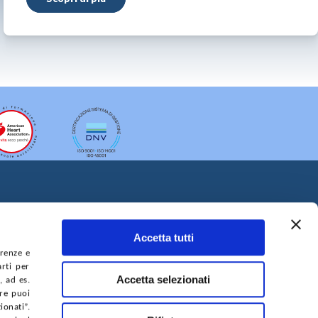
Accetta tutti
erenze e
arti per
A DEL SITO
ACCESSIBILITÀ
CONTATTI
Accetta selezionati
, ad es.
ure puoi
onati”.