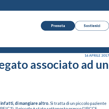
Prenota
Sostienici
16 APRILE 2017
fegato associato ad un
infatti, di mangiare altro.
Si tratta di un piccolo paziente
(PFIC1). Il piccolo è stato sottoposto presso l’IRCCS