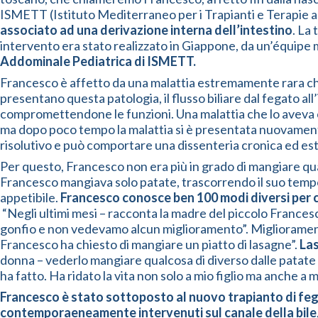
ISMETT (Istituto Mediterraneo per i Trapianti e Terapie 
associato ad una derivazione interna dell’intestino
. La 
intervento era stato realizzato in Giappone, da un’équipe 
Addominale Pediatrica di ISMETT.
Francesco è affetto da una malattia estremamente rara che 
presentano questa patologia, il flusso biliare dal fegato all
compromettendone le funzioni. Una malattia che lo aveva 
ma dopo poco tempo la malattia si è presentata nuovamente e 
risolutivo e può comportare una dissenteria cronica ed e
Per questo, Francesco non era più in grado di mangiare quasi 
Francesco mangiava solo patate, trascorrendo il suo tempo l
appetibile.
Francesco conosce ben 100 modi diversi per c
“Negli ultimi mesi – racconta la madre del piccolo France
gonfio e non vedevamo alcun miglioramento”. Miglioramenti 
Francesco ha chiesto di mangiare un piatto di lasagne”.
Las
donna – vederlo mangiare qualcosa di diverso dalle patate 
ha fatto. Ha ridato la vita non solo a mio figlio ma anche a 
Francesco è stato sottoposto al nuovo trapianto di fega
contemporaeneamente intervenuti sul canale della bile