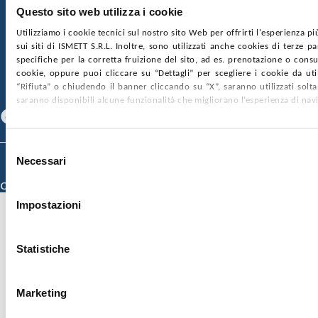
Questo sito web utilizza i cookie
SOCIETÀ TRASPARENTE
WHISTLEBLOWING
Utilizziamo i cookie tecnici sul nostro sito Web per offrirti l'esperienza p
GARE E CONTRATTI
PRIVACY
COOKIE POLICY
sui siti di ISMETT S.R.L. Inoltre, sono utilizzati anche cookies di terze p
SOSTIENICI
MAPPA DEL SITO
ACCESSIBILITÀ
specifiche per la corretta fruizione del sito, ad es. prenotazione o consul
CONTATTI
cookie, oppure puoi cliccare su “Dettagli” per scegliere i cookie da uti
“Rifiuta” o chiudendo il banner cliccando su “X”, saranno utilizzati sol
SEGUICI SU
saranno disponibili alcune funzionalità che migliorano l’esperienza di nav
Facebook
Linkedin
Youtube
Selezione
© 2026 ISMETT (Istituto Mediterraneo per i Trapianti e Terapie ad Alta
Necessari
del
Specializzazione)
consenso
Credits
Impostazioni
Statistiche
Marketing