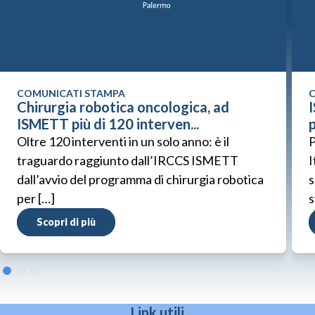
COMUNICATI STAMPA
C
Chirurgia robotica oncologica, ad
ISMETT più di 120 interven...
p
Oltre 120 interventi in un solo anno: è il
P
traguardo raggiunto dall’IRCCS ISMETT
I
dall’avvio del programma di chirurgia robotica
s
per […]
s
Scopri di più
Link utili