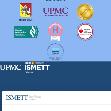
Sede Clinica:
Via E. Tricomi 5 90127 Palermo
Sede Sociale:
Via Discesa dei Giudici 4 90133 Palermo
Capitale sociale:
€2.000.000, interamente versato
Ufficio Registro delle imprese di Palermo
nr. REA PA-201818 P.I. 04544550827