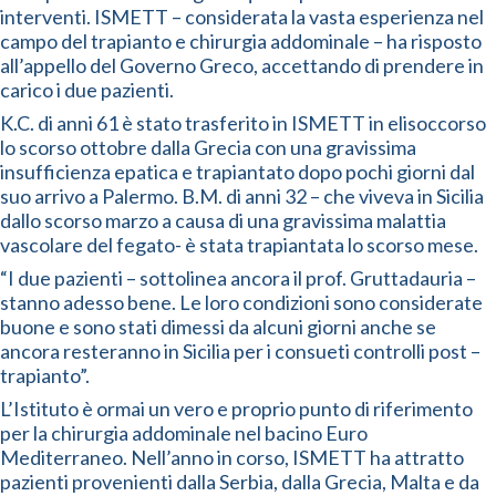
interventi. ISMETT – considerata la vasta esperienza nel
campo del trapianto e chirurgia addominale – ha risposto
all’appello del Governo Greco, accettando di prendere in
carico i due pazienti.
K.C. di anni 61 è stato trasferito in ISMETT in elisoccorso
lo scorso ottobre dalla Grecia con una gravissima
insufficienza epatica e trapiantato dopo pochi giorni dal
suo arrivo a Palermo. B.M. di anni 32 – che viveva in Sicilia
dallo scorso marzo a causa di una gravissima malattia
vascolare del fegato- è stata trapiantata lo scorso mese.
“I due pazienti – sottolinea ancora il prof. Gruttadauria –
stanno adesso bene. Le loro condizioni sono considerate
buone e sono stati dimessi da alcuni giorni anche se
ancora resteranno in Sicilia per i consueti controlli post –
trapianto”.
L’Istituto è ormai un vero e proprio punto di riferimento
per la chirurgia addominale nel bacino Euro
Mediterraneo. Nell’anno in corso, ISMETT ha attratto
pazienti provenienti dalla Serbia, dalla Grecia, Malta e da