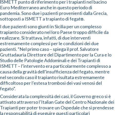
I
SMETT punto di riferimento per i trapianti nel bacino
Euro Mediterraneo anche in questo periodo di
pandemia. Sono due i pazienti provenienti dalla Grecia,
sottoposti a ISMETT a trapianto di fegat
o.
I due pazienti sono giunti in Sicilia per un complesso
trapianto considerato nel loro Paese troppo difficile da
realizzare. Si trattava, infatti, di due interventi
estremamente complessi per le condizioni dei due
pazienti. “Nel primo caso – spiega il prof. Salvatore
Gruttadauria Direttore del Dipartimento per la Cura e lo
Studio delle Patologie Addominali e dei Trapianti di
ISMETT – l’intervento era particolarmente complesso a
causa della gravità dell’insufficienza del fegato, mentre
nel secondo caso il trapianto risultata estremamente
difficoltoso per l’estesa trombosi dei vasi venosi del
fegato”.
Considerata la complessità dei casi, il Governo greco si è
attivato attraverso l’Italian Gate del Centro Nazionale dei
Trapianti per poter trovare un Ospedale che si prendesse
la responsabilità di eseguire questi particolari