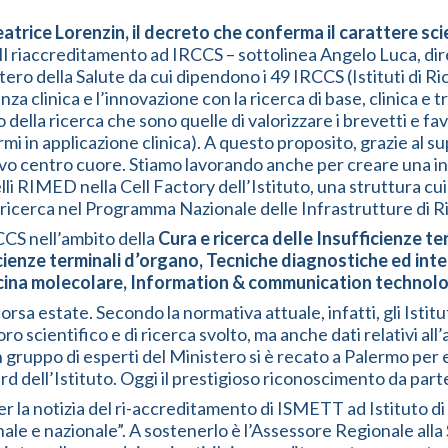
atrice Lorenzin, il decreto che conferma il carattere sci
Il riaccreditamento ad IRCCS – sottolinea Angelo Luca, dire
ro della Salute da cui dipendono i 49 IRCCS (Istituti di Ric
enza clinica e l’innovazione con la ricerca di base, clinica 
della ricerca che sono quelle di valorizzare i brevetti e fa
mi in applicazione clinica). A questo proposito, grazie al su
uovo centro cuore. Stiamo lavorando anche per creare una 
lli RIMED nella Cell Factory dell’Istituto, una struttura cu
di ricerca nel Programma Nazionale delle Infrastrutture di R
CS nell’ambito della
Cura e ricerca delle Insufficienze te
icienze terminali d’organo, Tecniche diagnostiche ed int
cina molecolare, Information & communication technology
 scorsa estate. Secondo la normativa attuale, infatti, gli Ist
o scientifico e di ricerca svolto, ma anche dati relativi all’a
n gruppo di esperti del Ministero si è recato a Palermo per
rd dell’Istituto. Oggi il prestigioso riconoscimento da parte
r la notizia del ri-accreditamento di ISMETT ad Istituto di
ale e nazionale”. A sostenerlo è l’Assessore Regionale alla