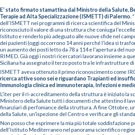
E’ stato firmato stamattina dal Ministro della Salute, Be
Terapie ad Alta Specializzazione (ISMETT) di Palermo.
“
dell’ISMETT nei programmi di ricerca scientifica del Ministe
riconosciuto il valore di una struttura che coniuga l’eccell
Istituto e renderlo più adeguato alle nuove sfide nel campo 
dei pazienti (oggi occorrono 14 anni perché l’idea si trasfor
un aumento dei posti letto da 78 a 114 e l’apertura del n
RIMED. Già oggi i nostri ricercatori lavorano insieme a que
Siciliana ha assegnato il terzo posto tra le infrastrutture 
ISMETT aveva ottenuto il primo riconoscimento come IRC
ricerca attive sono sei e riguardano Trapianti ed insuff
Immunologia clinica ed immunoterapia, Infezioni e medi
L’iter per il ri-accreditamento della struttura è iniziato la
Ministero della Salute tutti i documenti che attestino il lavor
finanziari di perfomance della struttura. A fine Ottobre, u
della Salute, un’ispezione del Centro e verificare gli standa
Non posso che esprimere la mia più totale soddisfazione pe
dell’Istituto Mediterraneo nel panorama scientifico region