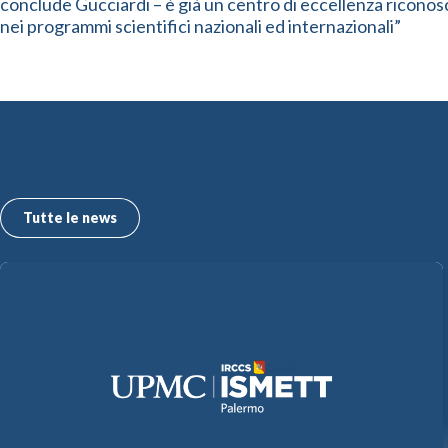
conclude Gucciardi – è già un centro di eccellenza riconos
nei programmi scientifici nazionali ed internazionali”
Le ultime news dall’ISMETT
Tutte le news