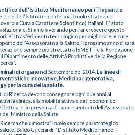
entifico dell’Istituto Mediterraneo per i Trapianti e
ttore dell’Istituto – conferma il ruolo strategico
overo e Cura a Carattere Scientifico) Italiani. E’ stato
e traslazionale. Stiamo lavorando per far crescere questo
vorire il trasferimento tecnologico per migliorare le cure
pporto dell’Assessorato alla Salute, il prossimo anno ci sarà
interazione sempre più stretta tra ISMETT e la Fondazione
i il Dipartimento delle Attività Produttive della Regione
icerca”.
rminali di organo
nel Settembre del 2014.
Le linee di
erventistiche innovative, Medicina rigenerativa,
 per la cura della salute.
ituti di Ricerca devono consegnare ogni due anni al
ttività clinica, alla mobilità attiva e dati economico-
 effettuare, in presenza di rappresentanti dell’Assessorato
 del Ministro della Salute.
 Ricerca che dimostra il ruolo sempre più strategico
 Salute, Baldo Gucciardi. “L’Istituto Mediterraneo –