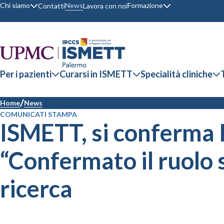
Chi siamo
Formazione
News
Contatti
Lavora con noi
Per i pazienti
Curarsi in ISMETT
Specialità cliniche
Home
News
COMUNICATI STAMPA
ISMETT, si conferma 
“Confermato il ruolo 
ricerca