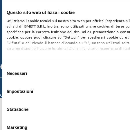
€2.000.000, interamente versato
Ufficio Registro delle imprese di Palermo
Questo sito web utilizza i cookie
nr. REA PA-201818 P.I. 04544550827
Utilizziamo i cookie tecnici sul nostro sito Web per offrirti l'esperienza p
sui siti di ISMETT S.R.L. Inoltre, sono utilizzati anche cookies di terze p
SOCIETÀ TRASPARENTE
WHISTLEBLOWING
specifiche per la corretta fruizione del sito, ad es. prenotazione o consul
GARE E CONTRATTI
PRIVACY
COOKIE POLICY
cookie, oppure puoi cliccare su “Dettagli” per scegliere i cookie da uti
SOSTIENICI
MAPPA DEL SITO
ACCESSIBILITÀ
“Rifiuta” o chiudendo il banner cliccando su “X”, saranno utilizzati sol
CONTATTI
saranno disponibili alcune funzionalità che migliorano l’esperienza di nav
SEGUICI SU
Facebook
Linkedin
Youtube
Selezione
Necessari
del
consenso
© 2026 ISMETT (Istituto Mediterraneo per i Trapianti e Terapie ad Alta
Specializzazione)
Impostazioni
Credits
Statistiche
Marketing