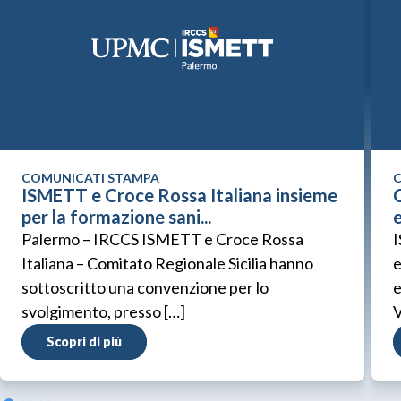
COMUNICATI STAMPA
C
ISMETT e Croce Rossa Italiana insieme
C
per la formazione sani...
Palermo – IRCCS ISMETT e Croce Rossa
I
Italiana – Comitato Regionale Sicilia hanno
e
sottoscritto una convenzione per lo
e
svolgimento, presso […]
V
Scopri di più