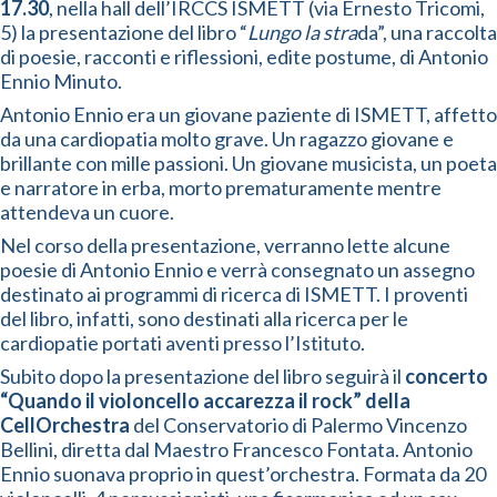
17.30
, nella hall dell’IRCCS ISMETT (via Ernesto Tricomi,
5) la presentazione del libro “
Lungo la stra
da”, una raccolta
di poesie, racconti e riflessioni, edite postume, di Antonio
Ennio Minuto.
Antonio Ennio era un giovane paziente di ISMETT, affetto
da una cardiopatia molto grave. Un ragazzo giovane e
brillante con mille passioni. Un giovane musicista, un poeta
e narratore in erba, morto prematuramente mentre
attendeva un cuore.
Nel corso della presentazione, verranno lette alcune
poesie di Antonio Ennio e verrà consegnato un assegno
destinato ai programmi di ricerca di ISMETT. I proventi
del libro, infatti, sono destinati alla ricerca per le
cardiopatie portati aventi presso l’Istituto.
Subito dopo la presentazione del libro seguirà il
concerto
“Quando il violoncello accarezza il rock” della
CellOrchestra
del Conservatorio di Palermo Vincenzo
Bellini, diretta dal Maestro Francesco Fontata. Antonio
Ennio suonava proprio in quest’orchestra. Formata da 20