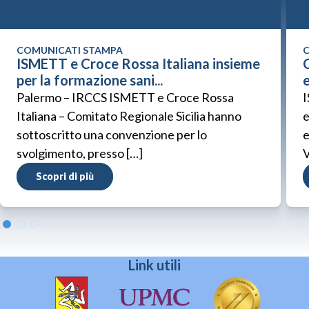
COMUNICATI STAMPA
C
ISMETT e Croce Rossa Italiana insieme
C
per la formazione sani...
Palermo – IRCCS ISMETT e Croce Rossa
I
Italiana – Comitato Regionale Sicilia hanno
e
sottoscritto una convenzione per lo
e
svolgimento, presso […]
V
Scopri di più
Link utili