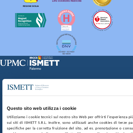
Sede Clinica:
Via E. Tricomi 5 90127 Palermo
Sede Sociale:
Via Discesa dei Giudici 4 90133 Palermo
Capitale sociale:
€2.000.000, interamente versato
Ufficio Registro delle imprese di Palermo
Questo sito web utilizza i cookie
nr. REA PA-201818 P.I. 04544550827
Utilizziamo i cookie tecnici sul nostro sito Web per offrirti l'esperienza p
sui siti di ISMETT S.R.L. Inoltre, sono utilizzati anche cookies di terze p
SOCIETÀ TRASPARENTE
WHISTLEBLOWING
specifiche per la corretta fruizione del sito, ad es. prenotazione o consul
GARE E CONTRATTI
PRIVACY
COOKIE POLICY