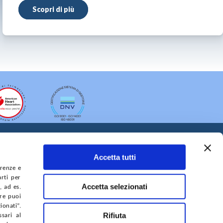
Scopri di più
Accetta tutti
erenze e
arti per
Accetta selezionati
, ad es.
ure puoi
A DEL SITO
ACCESSIBILITÀ
CONTATTI
onati”.
Rifiuta
sari al