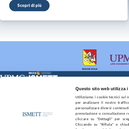
Scopri di più
Sede Clinica:
Sede Sociale:
Questo sito web utilizza i
Via E. Tricomi 5 90127 Palermo
Via Discesa dei Giudici 4 
Utilizziamo i cookie tecnici sul
Capitale sociale:
Ufficio Registro delle im
per analizzare il nostro traffic
€2.000.000, interamente versato
nr. REA PA-201818 P.I. 0
personalizzare diversi contenuti 
prenotazione o consultazione re
SOCIETÀ TRASPARENTE
WHISTLEBLOWING
GARE E 
cliccare su “Dettagli” per sce
Cliccando su “Rifiuta” o chiud