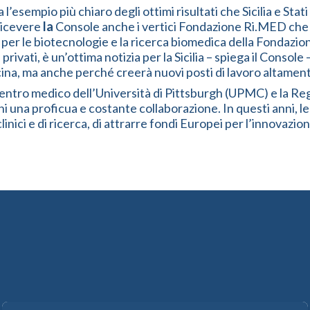
esempio più chiaro degli ottimi risultati che Sicilia e Sta
 ricevere
la
Console anche i vertici Fondazione Ri.MED che st
o per le biotecnologie e la ricerca biomedica della Fondaz
 privati, è un’ottima notizia per la Sicilia – spiega il Cons
ina, ma anche perché creerà nuovi posti di lavoro altamente q
entro medico dell’Università di Pittsburgh (UPMC) e la Regi
 anni una proficua e costante collaborazione. In questi ann
nici e di ricerca, di attrarre fondi Europei per l’innovazione