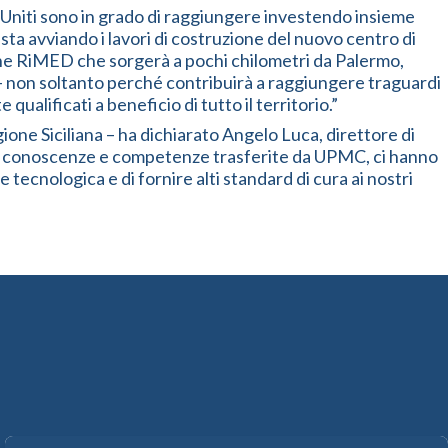
ti Uniti sono in grado di raggiungere investendo insieme
a avviando i lavori di costruzione del nuovo centro di
ione RiMED che sorgerà a pochi chilometri da Palermo,
ole – non soltanto perché contribuirà a raggiungere traguardi
ualificati a beneficio di tutto il territorio.”
one Siciliana – ha dichiarato Angelo Luca, direttore di
i, le conoscenze e competenze trasferite da UPMC, ci hanno
 tecnologica e di fornire alti standard di cura ai nostri