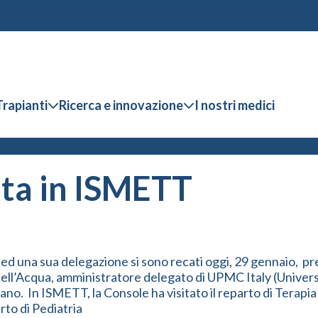
Trapianti
Ricerca e innovazione
I nostri medici
ita in ISMETT
ed una sua delegazione si sono recati oggi, 29 gennaio, pre
ll’Acqua, amministratore delegato di UPMC Italy (Universi
tano. In ISMETT, la Console ha visitato il reparto di Terapia
to di Pediatria