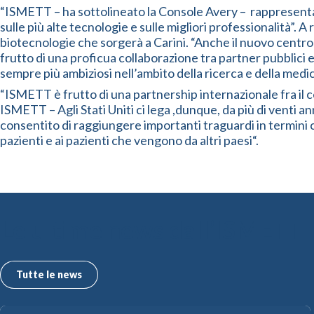
“ISMETT – ha sottolineato la Console Avery – rappresenta l’
sulle più alte tecnologie e sulle migliori professionalità”. A
biotecnologie che sorgerà a Carini. “Anche il nuovo centr
frutto di una proficua collaborazione tra partner pubblici e
sempre più ambiziosi nell’ambito della ricerca e della medic
“ISMETT è frutto di una partnership internazionale fra il c
ISMETT – Agli Stati Uniti ci lega ,dunque, da più di venti
consentito di raggiungere importanti traguardi in termini cli
pazienti e ai pazienti che vengono da altri paesi“.
Le ultime news dall’ISMETT
Tutte le news