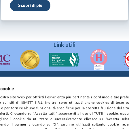
Scopri di più
Link utili
 cookie
90133 Palermo
 nostro sito Web per offrirti l'esperienza più pertinente ricordandole tue pref
prese di Palermo
o sui siti di ISMETT S.R.L. Inoltre, sono utilizzati anche cookies di terze p
4544550827
e per fornire alcune funzionalità specifiche per la corretta fruizione del sito
ferti. Cliccando su "Accetta tutti" acconsenti all'uso di TUTTI i cookie, opp
CONTRATTI
PRIVACY
COOKIE POLICY
SOSTIENICI
MAPP
gliere i cookie da utilizzare e successivamente cliccare su “Accetta selezi
endo il banner cliccando su “X”, saranno utilizzati soltanto cookie neces