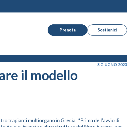
Prenota
Sostienici
8 GIUGNO 2023
re il modello
ntro trapianti multiorgano in Grecia. “Prima dell’avvio di
utto Belgio, Francia e altre strutture del Nord Europa, per