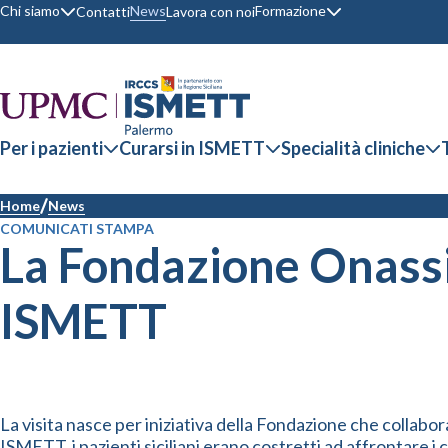
Chi siamo
Formazione
News
Contatti
Lavora con noi
Per i pazienti
Curarsi in ISMETT
Specialità cliniche
Home
News
COMUNICATI STAMPA
La Fondazione Onassis
ISMETT
La visita nasce per iniziativa della Fondazione che collabor
ISMETT, i pazienti siciliani erano costretti ad affrontare i 