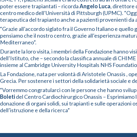
poter essere trapiantati – ricorda
Angelo Luca
, direttore
centro medico dell’Università di Pittsburgh (UPMC). “Oggi l
terapeutica del trapianto anche a pazienti provenienti da al
“Grazie all’accordo siglato fra il Governo Italiano e quello
pensiamo che il nostro centro, grazie all’esperienza matura
Mediterraneo”.
Durante la loro visita, i membri della Fondazione hanno visi
dell’Istituto, che – secondo la classifica annuale di CHIME 
insieme al Cambridge University Hospitals NHS Foundatio
La Fondazione, nata per volontà di Aristotele Onassis , oper
Grecia. Per sostenere i settori della solidarietà sociale e 
“Vorremmo congratularci con le persone che hanno svilupp
Boleti
del Centro Cardiochirurgico Onassis – Esprimiamo la 
donazione di organi solidi, sui trapianti e sulle operazion
dell’istruzione e della ricerca”