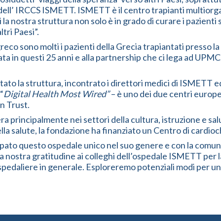
 dell’ IRCCS ISMETT. ISMETT è il centro trapianti multiorgan
a nostra struttura non solo è in grado di curare i pazienti 
tri Paesi”.
 greco sono molti i pazienti della Grecia trapiantati presso 
ta in questi 25 anni e alla partnership che ci lega ad UPMC,
tato la struttura, incontrato i direttori medici di ISMETT e
“
Digital Health Most Wired”
– è uno dei due centri europe
n Trust.
a principalmente nei settori della cultura, istruzione e sal
della salute, la fondazione ha finanziato un Centro di cardi
ato questo ospedale unico nel suo genere e con la comunit
nostra gratitudine ai colleghi dell’ospedale ISMETT per la 
i ospedaliere in generale. Esploreremo potenziali modi per u