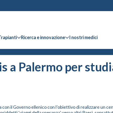
Trapianti
Ricerca e innovazione
I nostri medici
 a Palermo per studia
a con il Governo ellenico con l’obiettivo di realizzare un ce
cosiddetti ‘viaggi della speranza’ verso altri Paesi, sopratt