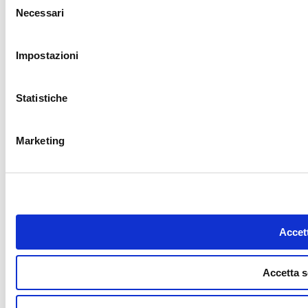
Necessari
del
consenso
Impostazioni
Statistiche
Marketing
Accett
Accetta s