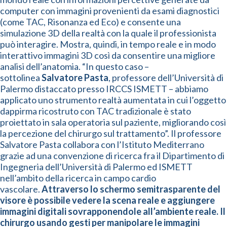
computer con immagini provenienti da esami diagnostici
(come TAC, Risonanza ed Eco) e consente una
simulazione 3D della realtà con la quale il professionista
può interagire. Mostra, quindi, in tempo reale e in modo
interattivo immagini 3D così da consentire una migliore
analisi dell’anatomia. “In questo caso –
sottolinea
Salvatore Pasta
, professore dell’Università di
Palermo distaccato presso IRCCS ISMETT – abbiamo
applicato uno strumento realtà aumentata in cui l’oggetto
dappirma ricostruto con TAC tradizionale è stato
proiettato in sala operatoria sul paziente, migliorando così
la percezione del chirurgo sul trattamento”. Il professore
Salvatore Pasta collabora con l’Istituto Mediterrano
grazie ad una convenzione di ricerca fra il Dipartimento di
Ingegneria dell’Università di Palermo ed ISMETT
nell’ambito della ricerca in campo cardio
vascolare.
Attraverso lo schermo semitrasparente del
visore è possibile vedere la scena reale e aggiungere
immagini digitali sovrapponendole all’ambiente reale. Il
chirurgo usando gesti per manipolare le immagini