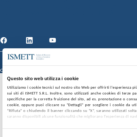
SOCIETÀ TRASPARENTE
WHISTLEBLOWING
GARE E CONTRATTI
PRIVACY
COOKIE POLICY
SOSTIENICI
MAPPA DEL SITO
ACCESSIBILITÀ
CONTATTI
SEGUICI SU
Facebook
Linkedin
Youtube
© 2026 ISMETT (Istituto Mediterraneo per i Trapianti e Terapie ad Alta
Specializzazione)
Credits
Questo sito web utilizza i cookie
Utilizziamo i cookie tecnici sul nostro sito Web per offrirti l'esperienza p
sui siti di ISMETT S.R.L. Inoltre, sono utilizzati anche cookies di terze p
specifiche per la corretta fruizione del sito, ad es. prenotazione o consul
cookie, oppure puoi cliccare su “Dettagli” per scegliere i cookie da uti
“Rifiuta” o chiudendo il banner cliccando su “X”, saranno utilizzati sol
saranno disponibili alcune funzionalità che migliorano l’esperienza di nav
Selezione