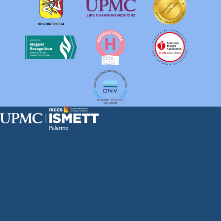
Sede Clinica:
Via E. Tricomi 5 90127 Palermo
Sede Sociale:
Via Discesa dei Giudici 4 90133 Palermo
Capitale sociale:
€2.000.000, interamente versato
Ufficio Registro delle imprese di Palermo
nr. REA PA-201818 P.I. 04544550827