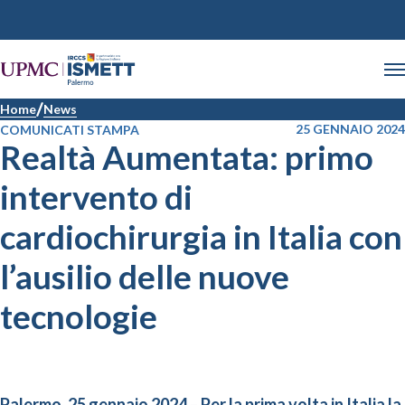
Home
News
25 GENNAIO 2024
COMUNICATI STAMPA
Realtà Aumentata: primo
intervento di
cardiochirurgia in Italia con
l’ausilio delle nuove
tecnologie
Palermo, 25 gennaio 2024
–
Per la prima volta in Italia la