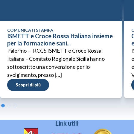
COMUNICATI STAMPA
C
ISMETT e Croce Rossa Italiana insieme
C
per la formazione sani...
Palermo – IRCCS ISMETT e Croce Rossa
I
Italiana – Comitato Regionale Sicilia hanno
e
sottoscritto una convenzione per lo
e
svolgimento, presso […]
V
Scopri di più
Link utili