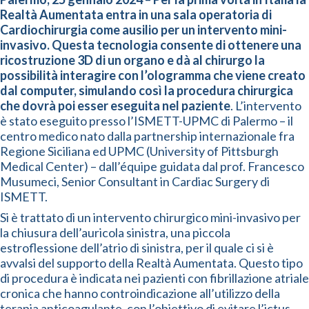
Realtà Aumentata entra in una sala operatoria di
Cardiochirurgia come ausilio per un intervento mini-
invasivo. Questa tecnologia consente di ottenere una
ricostruzione 3D di un organo e dà al chirurgo la
possibilità interagire con l’ologramma che viene creato
dal computer, simulando così la procedura chirurgica
che dovrà poi esser eseguita nel paziente
. L’intervento
è stato eseguito presso l’ISMETT-UPMC di Palermo – il
centro medico nato dalla partnership internazionale fra
Regione Siciliana ed UPMC (University of Pittsburgh
Medical Center) – dall’équipe guidata dal prof. Francesco
Musumeci, Senior Consultant in Cardiac Surgery di
ISMETT.
Si è trattato di un intervento chirurgico mini-invasivo per
la chiusura dell’auricola sinistra, una piccola
estroflessione dell’atrio di sinistra, per il quale ci si è
avvalsi del supporto della Realtà Aumentata. Questo tipo
di procedura è indicata nei pazienti con fibrillazione atriale
cronica che hanno controindicazione all’utilizzo della
terapia anticoagulante, con l’obiettivo di evitare l’ictus