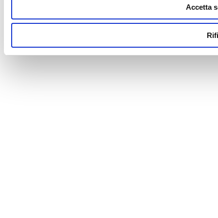
Accetta s
Rif