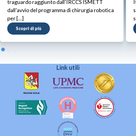
traguardo raggiunto dall’IRCCS ISMETT
I
dall’avvio del programma di chirurgia robotica
s
per […]
s
Scopri di più
Link utili