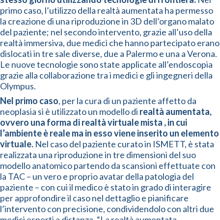
primo caso, l’utilizzo della realtà aumentata ha permesso
la creazione di una riproduzione in 3D dell’organo malato
del paziente; nel secondo intervento, grazie all’uso della
realtà immersiva, due medici che hanno partecipato erano
dislocati in tre sale diverse, due a Palermo e una a Verona.
Le nuove tecnologie sono state applicate all’endoscopia
grazie alla collaborazione tra i medici e gli ingegneri della
Olympus.
Nel primo caso
, per la cura di un paziente affetto da
neoplasia si è utilizzato un modello di
realtà aumentata,
ovvero una forma di realtà virtuale mista , in cui
l’ambiente è reale ma in esso viene inserito un elemento
virtuale.
Nel caso del paziente curato in ISMETT, è stata
realizzata una riproduzione in tre dimensioni del suo
modello anatomico partendo da scansioni effettuate con
la TAC – un vero e proprio avatar della patologia del
paziente – con cui il medico è stato in grado di interagire
per approfondire il caso nel dettaglio e pianificare
l’intervento con precisione, condividendolo con altri due
medici esperti a distanza. “La realtà aumentata –