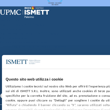
Sede Clinica:
Via E. Tricomi 5 90127 Palermo
Sede Sociale:
Via Discesa dei Giudici 4 90133 Palermo
Capitale sociale:
€2.000.000, interamente versato
Ufficio Registro delle imprese di Palermo
nr. REA PA-201818 P.I. 04544550827
SOCIETÀ TRASPARENTE
WHISTLEBLOWING
GARE E CONTRATTI
PRIVACY
COOKIE POLICY
SOSTIENICI
MAPPA DEL SITO
ACCESSIBILITÀ
CONTATTI
Questo sito web utilizza i cookie
Utilizziamo i cookie tecnici sul nostro sito Web per offrirti l'esperienza p
SEGUICI SU
sui siti di ISMETT S.R.L. Inoltre, sono utilizzati anche cookies di terze p
Facebook
Linkedin
Youtube
specifiche per la corretta fruizione del sito, ad es. prenotazione o consul
cookie, oppure puoi cliccare su “Dettagli” per scegliere i cookie da uti
“Rifiuta” o chiudendo il banner cliccando su “X”, saranno utilizzati sol
saranno disponibili alcune funzionalità che migliorano l’esperienza di nav