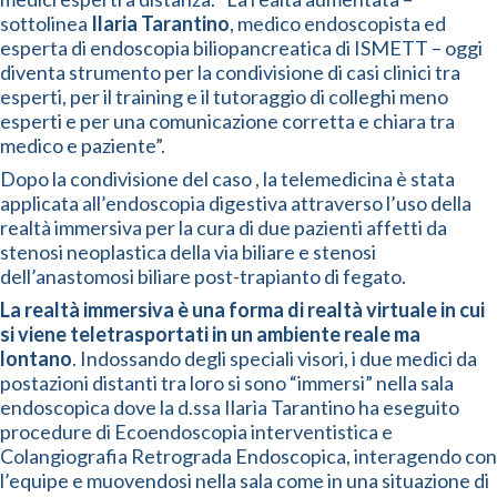
sottolinea
Ilaria Tarantino
, medico endoscopista ed
esperta di endoscopia biliopancreatica di ISMETT – oggi
diventa strumento per la condivisione di casi clinici tra
esperti, per il training e il tutoraggio di colleghi meno
esperti e per una comunicazione corretta e chiara tra
medico e paziente”.
Dopo la condivisione del caso , la telemedicina è stata
applicata all’endoscopia digestiva attraverso l’uso della
realtà immersiva per la cura di due pazienti affetti da
stenosi neoplastica della via biliare e stenosi
dell’anastomosi biliare post-trapianto di fegato.
La realtà immersiva è una forma di realtà virtuale in cui
si viene teletrasportati in un ambiente reale ma
lontano
. Indossando degli speciali visori, i due medici da
postazioni distanti tra loro si sono “immersi” nella sala
endoscopica dove la d.ssa Ilaria Tarantino ha eseguito
procedure di Ecoendoscopia interventistica e
Colangiografia Retrograda Endoscopica, interagendo con
l’equipe e muovendosi nella sala come in una situazione di