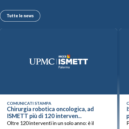
Tutte le news
COMUNICATI STAMPA
C
Chirurgia robotica oncologica, ad
ISMETT più di 120 interven...
p
Oltre 120 interventi in un solo anno: è il
P