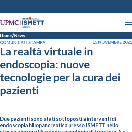
Home
News
15 NOVEMBRE 2021
COMUNICATI STAMPA
La realtà virtuale in
endoscopia: nuove
tecnologie per la cura dei
pazienti
Due pazienti sono stati sottoposti a interventi di
endoscopia biliopancreatica presso ISMETT nello
stesso giorno utilizzando tecnologie di frontiera.
Nel