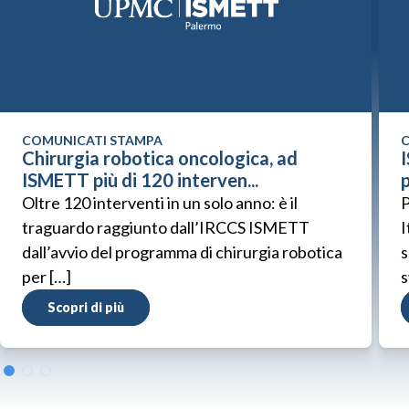
COMUNICATI STAMPA
C
Chirurgia robotica oncologica, ad
ISMETT più di 120 interven...
p
Oltre 120 interventi in un solo anno: è il
P
traguardo raggiunto dall’IRCCS ISMETT
I
dall’avvio del programma di chirurgia robotica
s
per […]
s
Scopri di più