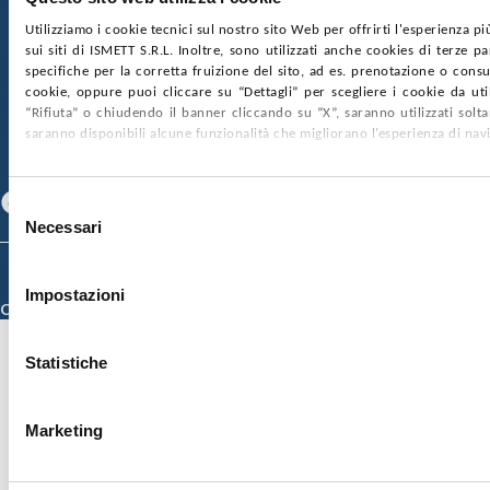
nr. REA PA-201818 P.I. 04544550827
Utilizziamo i cookie tecnici sul nostro sito Web per offrirti l'esperienza p
sui siti di ISMETT S.R.L. Inoltre, sono utilizzati anche cookies di terze p
SOCIETÀ TRASPARENTE
WHISTLEBLOWING
specifiche per la corretta fruizione del sito, ad es. prenotazione o consul
GARE E CONTRATTI
PRIVACY
COOKIE POLICY
cookie, oppure puoi cliccare su “Dettagli” per scegliere i cookie da uti
SOSTIENICI
MAPPA DEL SITO
ACCESSIBILITÀ
“Rifiuta” o chiudendo il banner cliccando su “X”, saranno utilizzati sol
CONTATTI
saranno disponibili alcune funzionalità che migliorano l’esperienza di nav
SEGUICI SU
Facebook
Linkedin
Youtube
Selezione
Necessari
del
consenso
© 2026 ISMETT (Istituto Mediterraneo per i Trapianti e Terapie ad Alta
Specializzazione)
Impostazioni
Credits
Statistiche
Marketing