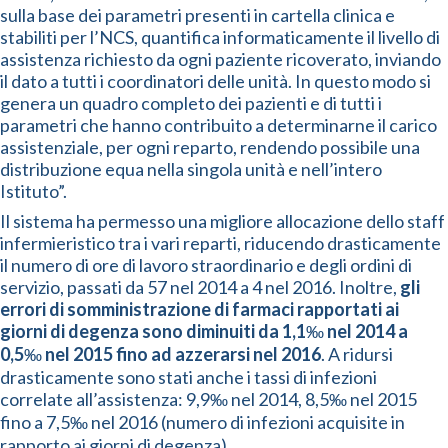
sulla base dei parametri presenti in cartella clinica e
stabiliti per l’NCS, quantifica informaticamente il livello di
assistenza richiesto da ogni paziente ricoverato, inviando
il dato a tutti i coordinatori delle unità. In questo modo si
genera un quadro completo dei pazienti e di tutti i
parametri che hanno contribuito a determinarne il carico
assistenziale, per ogni reparto, rendendo possibile una
distribuzione equa nella singola unità e nell’intero
Istituto”.
Il sistema ha permesso una migliore allocazione dello staff
infermieristico tra i vari reparti, riducendo drasticamente
il numero di ore di lavoro straordinario e degli ordini di
servizio, passati da 57 nel 2014 a 4 nel 2016. Inoltre,
gli
errori di somministrazione di farmaci rapportati ai
giorni di degenza sono diminuiti da 1,1
‰
nel 2014 a
0,5
‰
nel 2015 fino ad azzerarsi nel 2016
. A ridursi
drasticamente sono stati anche i tassi di infezioni
correlate all’assistenza: 9,9‰ nel 2014, 8,5‰ nel 2015
fino a 7,5‰ nel 2016 (numero di infezioni acquisite in
rapporto ai giorni di degenza).