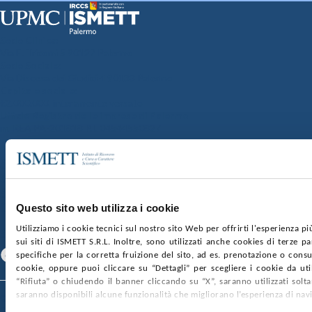
Sede Clinica:
Via E. Tricomi 5 90127 Palermo
Sede Sociale:
Via Discesa dei Giudici 4 90133 Palermo
Capitale sociale:
€2.000.000, interamente versato
Ufficio Registro delle imprese di Palermo
nr. REA PA-201818 P.I. 04544550827
SOCIETÀ TRASPARENTE
WHISTLEBLOWING
GARE E CONTRATTI
PRIVACY
COOKIE POLICY
SOSTIENICI
MAPPA DEL SITO
ACCESSIBILITÀ
CONTATTI
Questo sito web utilizza i cookie
Utilizziamo i cookie tecnici sul nostro sito Web per offrirti l'esperienza p
SEGUICI SU
sui siti di ISMETT S.R.L. Inoltre, sono utilizzati anche cookies di terze p
Facebook
Linkedin
Youtube
specifiche per la corretta fruizione del sito, ad es. prenotazione o consul
cookie, oppure puoi cliccare su “Dettagli” per scegliere i cookie da uti
“Rifiuta” o chiudendo il banner cliccando su “X”, saranno utilizzati sol
saranno disponibili alcune funzionalità che migliorano l’esperienza di nav
© 2026 ISMETT (Istituto Mediterraneo per i Trapianti e Terapie ad Alta
Specializzazione)