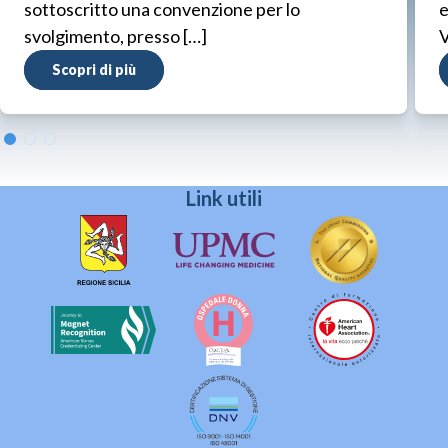
sottoscritto una convenzione per lo
e
svolgimento, presso […]
V
Scopri di più
Link utili