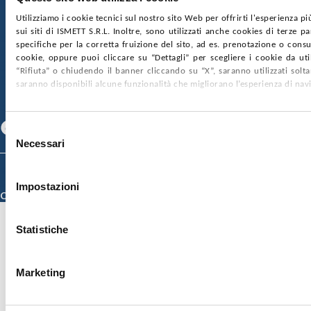
nr. REA PA-201818 P.I. 04544550827
Utilizziamo i cookie tecnici sul nostro sito Web per offrirti l'esperienza p
sui siti di ISMETT S.R.L. Inoltre, sono utilizzati anche cookies di terze p
SOCIETÀ TRASPARENTE
WHISTLEBLOWING
specifiche per la corretta fruizione del sito, ad es. prenotazione o consul
GARE E CONTRATTI
PRIVACY
COOKIE POLICY
cookie, oppure puoi cliccare su “Dettagli” per scegliere i cookie da uti
SOSTIENICI
MAPPA DEL SITO
ACCESSIBILITÀ
“Rifiuta” o chiudendo il banner cliccando su “X”, saranno utilizzati sol
CONTATTI
saranno disponibili alcune funzionalità che migliorano l’esperienza di nav
SEGUICI SU
Facebook
Linkedin
Youtube
Selezione
Necessari
del
consenso
© 2026 ISMETT (Istituto Mediterraneo per i Trapianti e Terapie ad Alta
Specializzazione)
Impostazioni
Credits
Statistiche
Marketing