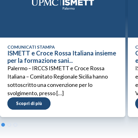
COMUNICATI STAMPA
C
ISMETT e Croce Rossa Italiana insieme
C
per la formazione sani...
Palermo – IRCCS ISMETT e Croce Rossa
I
Italiana – Comitato Regionale Sicilia hanno
e
sottoscritto una convenzione per lo
e
svolgimento, presso […]
V
Scopri di più