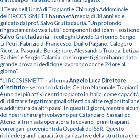
Il Team dell’Unità di Trapianti e Chirurgia Addominale
dell’IRCCS ISMETT ha una età media di 38 anni ed è
guidato dal prof. Salvo Gruttadauria. “Un profondo
ringraziamento va a tutti i componenti del team – sostiene
Salvo Gruttadauria
– i colleghi Davide Cintorino, Sergio
Li Petri, Fabrizio di Francesco, Duilio Pagano, Calogero
Ricotta, Pasquale Bonsignore, Alessandro Tropea, Letizia
Barbieri e Sergio Calamia, che in questi giorni hanno dato
grande prova di dedizione lavorando anche 24 ore al
giorno”.
“L’IRCCS ISMETT – afferma
Angelo Luca Direttore
d’Istituto
– secondo i dati del Centro Nazionale Trapianti
è uno dei più attivi centri trapianto in Italia, come capacità
di utilizzare fegati marginali offerti da altre regioni italiane
e addirittura da altri paesi. In questi 3 giorni, mentre alcuni
dei nostri chirurghi volavano per Catanzaro, Sassari ed
Atene, altri in sala operatoria facevano i primi trapianti
con organi provenienti da Ospedali del SSR. Questo
richiede grandi capacità organizzative della struttura che