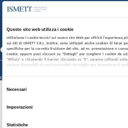
SOCIETÀ TRASPARENTE
WHISTLEBLOWING
GARE E CONTRATTI
PRIVACY
COOKIE POLICY
SOSTIENICI
MAPPA DEL SITO
ACCESSIBILITÀ
Questo sito web utilizza i cookie
CONTATTI
Utilizziamo i cookie tecnici sul nostro sito Web per offrirti l'esperienza p
SEGUICI SU
sui siti di ISMETT S.R.L. Inoltre, sono utilizzati anche cookies di terze p
specifiche per la corretta fruizione del sito, ad es. prenotazione o consul
Facebook
Linkedin
Youtube
cookie, oppure puoi cliccare su “Dettagli” per scegliere i cookie da uti
“Rifiuta” o chiudendo il banner cliccando su “X”, saranno utilizzati sol
saranno disponibili alcune funzionalità che migliorano l’esperienza di nav
© 2026 ISMETT (Istituto Mediterraneo per i Trapianti e Terapie ad Alta
Specializzazione)
Credits
Selezione
Necessari
del
consenso
Impostazioni
Statistiche