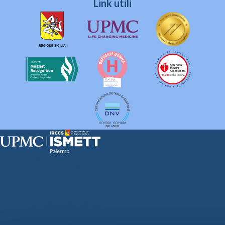
Link utili
Sede Clinica:
Via E. Tricomi 5 90127 Palermo
Sede Sociale:
Via Discesa dei Giudici 4 90133 Palermo
Capitale sociale:
€2.000.000, interamente versato
Ufficio Registro delle imprese di Palermo
nr. REA PA-201818 P.I. 04544550827