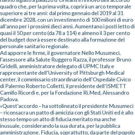
quadro che, per la prima volta, coprirà un arco temporale
superiore ai tre anni: dal primo gennaio del 2019 al 31
dicembre 2028, con un investimento di 100 milioni di euro
all’anno per i prossimi dieci anni. Aumentano i posti letto di
quasi il 50 per cento (da 78 a 114) e almeno il 3 per cento
del budget dovrà essere destinato alla formazione del
personale sanitario regionale.
Ad apporre le firme, il governatore Nello Musumeci,
l’assessore alla Salute Ruggero Razza, il professor Bruno
Gridelli, amministratore delegato di UPMC Italy e
rappresentante dell’University of Pittsburgh Medical
center, il commissario straordinario dell’Ospedale Civico
di Palermo Roberto Colletti, il presidente dell’ISMETT
Camillo Ricordi e, per la Fondazione Ri.Med, Alessandro
Padova.
«Quest’accordo – ha sottolineato il presidente Musumeci
– riconsacra un patto di amicizia con gli Stati Uniti ed è allo
stesso tempo un atto di fiducia meritato ma anche
inusuale, considerando la sua durata, per la pubblica
amministrazione. Fiducia, soprattutto, da parte del popolo