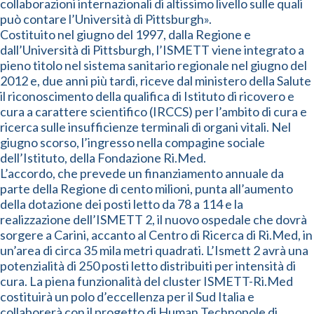
collaborazioni internazionali di altissimo livello sulle quali
può contare l’Università di Pittsburgh».
Costituito nel giugno del 1997, dalla Regione e
dall’Università di Pittsburgh, l’ISMETT viene integrato a
pieno titolo nel sistema sanitario regionale nel giugno del
2012 e, due anni più tardi, riceve dal ministero della Salute
il riconoscimento della qualifica di Istituto di ricovero e
cura a carattere scientifico (IRCCS) per l’ambito di cura e
ricerca sulle insufficienze terminali di organi vitali. Nel
giugno scorso, l’ingresso nella compagine sociale
dell’Istituto, della Fondazione Ri.Med.
L’accordo, che prevede un finanziamento annuale da
parte della Regione di cento milioni, punta all’aumento
della dotazione dei posti letto da 78 a 114 e la
realizzazione dell’ISMETT 2, il nuovo ospedale che dovrà
sorgere a Carini, accanto al Centro di Ricerca di Ri.Med, in
un’area di circa 35 mila metri quadrati. L’Ismett 2 avrà una
potenzialità di 250 posti letto distribuiti per intensità di
cura. La piena funzionalità del cluster ISMETT-Ri.Med
costituirà un polo d’eccellenza per il Sud Italia e
collaborerà con il progetto di Human Technopole di