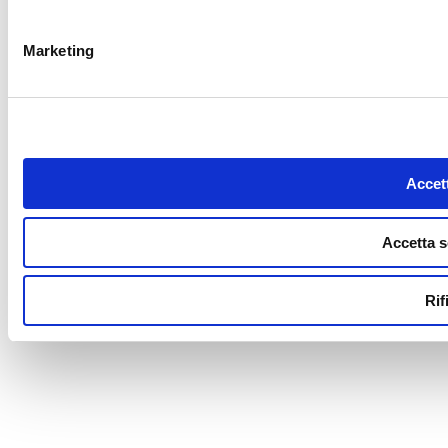
Marketing
Accett
Accetta s
Rif