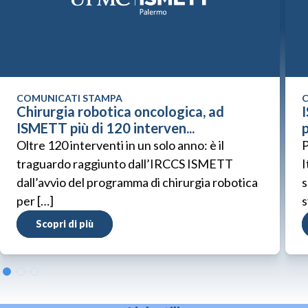
COMUNICATI STAMPA
C
Chirurgia robotica oncologica, ad
ISMETT più di 120 interven...
p
Oltre 120 interventi in un solo anno: è il
P
traguardo raggiunto dall’IRCCS ISMETT
I
dall’avvio del programma di chirurgia robotica
s
per […]
s
Scopri di più