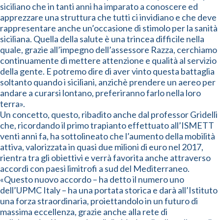
siciliano che in tanti anni ha imparato a conoscere ed
apprezzare una struttura che tutti ci invidiano e che deve
rappresentare anche un’occasione di stimolo per la sanità
siciliana. Quella della salute è una trincea difficile nella
quale, grazie all’impegno dell’assessore Razza, cerchiamo
continuamente di mettere attenzione e qualità al servizio
della gente. E potremo dire di aver vinto questa battaglia
soltanto quando i siciliani, anzichè prendere un aereo per
andare a curarsi lontano, preferiranno farlo nella loro
terra».
Un concetto, questo, ribadito anche dal professor Gridelli
che, ricordando il primo trapianto effettuato all’ISMETT
venti anni fa, ha sottolineato che l’aumento della mobilità
attiva, valorizzata in quasi due milioni di euro nel 2017,
rientra tra gli obiettivi e verrà favorita anche attraverso
accordi con paesi limitrofi a sud del Mediterraneo.
«Questo nuovo accordo – ha detto il numero uno
dell’UPMC Italy – ha una portata storica e darà all’Istituto
una forza straordinaria, proiettandolo in un futuro di
massima eccellenza, grazie anche alla rete di