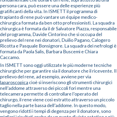
persona cara, può essere una delle esperienze più
gratificanti della vita. In ISMETT il programma di
trapianto di rene può vantare un équipe medico-
chirurgica formata da ben otto professionisti. La squadra
chirurgica è formata da il dr Salvatore Piazza, responsabile
del programma, Davide Cintorino che si occupa del
prelievo del rene nei donatori, Duilio Pagano, Calogero
Ricotta e Pasquale Bonsignore. La squadra dei nefrologi è
formata da Paola Salis, Barbara Buscemi e Chiara
Caccamo.
In ISMETT sono oggi utilizzate le più moderne tecniche
chirurgiche per garantire sia il donatore che il ricevente. Il
prelievo del rene, ad esempio, avviene per via
laparoscopica
cioè si inseriscono gli strumenti chirurgici
nell’addome attraverso dei piccoli fori mentre una
telecamera permette di controllare l’operato del
chirurgo, il rene viene così estratto attraverso un piccolo
taglio nella parte bassa dell’addome. In questo modo,
vengono ridotti i tempi di degenza per il donatore, sono
migliori i risultati anche da un punto di vista estetico e più