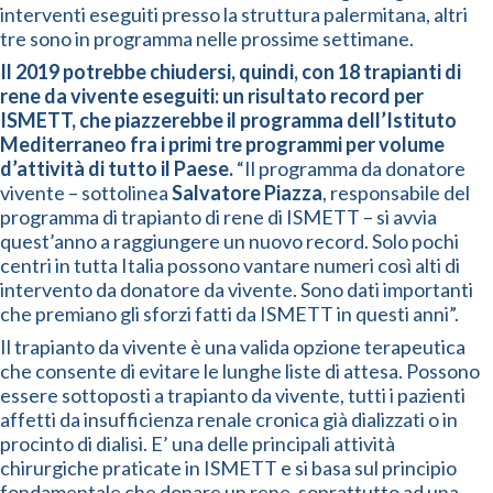
interventi eseguiti presso la struttura palermitana, altri
tre sono in programma nelle prossime settimane.
Il
2019 potrebbe chiudersi, quindi, con 18 trapianti di
rene da vivente eseguiti: un risultato record per
ISMETT, che piazzerebbe il programma dell’Istituto
Mediterraneo fra i primi tre programmi per volume
d’attività di tutto il Paese.
“Il programma da donatore
vivente – sottolinea
Salvatore Piazza
, responsabile del
programma di trapianto di rene di ISMETT – si avvia
quest’anno a raggiungere un nuovo record. Solo pochi
centri in tutta Italia possono vantare numeri così alti di
intervento da donatore da vivente. Sono dati importanti
che premiano gli sforzi fatti da ISMETT in questi anni”.
Il trapianto da vivente è una valida opzione terapeutica
che consente di evitare le lunghe liste di attesa. Possono
essere sottoposti a trapianto da vivente, tutti i pazienti
affetti da insufficienza renale cronica già dializzati o in
procinto di dialisi. E’ una delle principali attività
chirurgiche praticate in ISMETT e si basa sul principio
fondamentale che donare un rene, soprattutto ad una