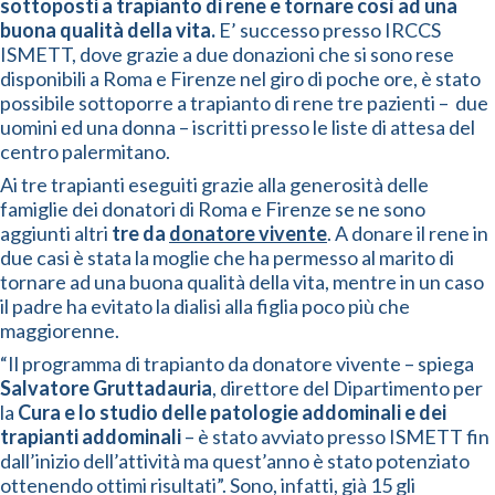
sottoposti a trapianto di rene e tornare così ad una
buona qualità della vita.
E’ successo presso IRCCS
ISMETT, dove grazie a due donazioni che si sono rese
disponibili a Roma e Firenze nel giro di poche ore, è stato
possibile sottoporre a trapianto di rene tre pazienti – due
uomini ed una donna – iscritti presso le liste di attesa del
centro palermitano.
Ai tre trapianti eseguiti grazie alla generosità delle
famiglie dei donatori di Roma e Firenze se ne sono
aggiunti altri
tre da
donatore vivente
. A donare il rene in
due casi è stata la moglie che ha permesso al marito di
tornare ad una buona qualità della vita, mentre in un caso
il padre ha evitato la dialisi alla figlia poco più che
maggiorenne.
“Il programma di trapianto da donatore vivente – spiega
Salvatore Gruttadauria
, direttore del Dipartimento per
la
Cura e lo studio delle patologie addominali e dei
trapianti addominali
– è stato avviato presso ISMETT fin
dall’inizio dell’attività ma quest’anno è stato potenziato
ottenendo ottimi risultati”. Sono, infatti, già 15 gli