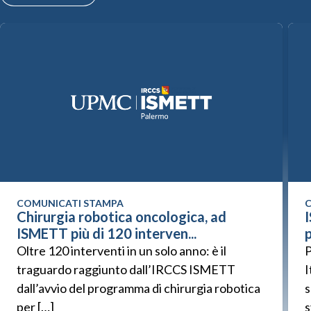
COMUNICATI STAMPA
C
Chirurgia robotica oncologica, ad
ISMETT più di 120 interven...
p
Oltre 120 interventi in un solo anno: è il
P
traguardo raggiunto dall’IRCCS ISMETT
I
dall’avvio del programma di chirurgia robotica
s
per […]
s