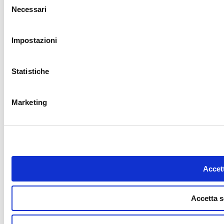
Necessari
del
consenso
Impostazioni
Statistiche
Marketing
Accett
Accetta s