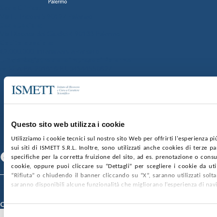
Sede Clinica:
Via E. Tricomi 5 90127 Palermo
Sede Sociale:
Via Discesa dei Giudici 4 90133 Palermo
Capitale sociale:
€2.000.000, interamente versato
Ufficio Registro delle imprese di Palermo
nr. REA PA-201818 P.I. 04544550827
SOCIETÀ TRASPARENTE
WHISTLEBLOWING
GARE E CONTRATTI
PRIVACY
COOKIE POLICY
SOSTIENICI
MAPPA DEL SITO
ACCESSIBILITÀ
CONTATTI
Questo sito web utilizza i cookie
Utilizziamo i cookie tecnici sul nostro sito Web per offrirti l'esperienza p
SEGUICI SU
sui siti di ISMETT S.R.L. Inoltre, sono utilizzati anche cookies di terze p
Facebook
Linkedin
Youtube
specifiche per la corretta fruizione del sito, ad es. prenotazione o consul
cookie, oppure puoi cliccare su “Dettagli” per scegliere i cookie da uti
“Rifiuta” o chiudendo il banner cliccando su “X”, saranno utilizzati sol
saranno disponibili alcune funzionalità che migliorano l’esperienza di nav
© 2026 ISMETT (Istituto Mediterraneo per i Trapianti e Terapie ad Alta
Specializzazione)
Credits
Selezione