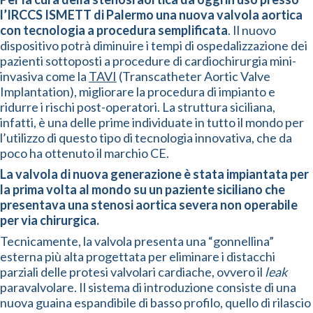
l’IRCCS ISMETT di Palermo una nuova valvola aortica
con tecnologia a procedura semplificata
. Il nuovo
dispositivo potrà diminuire i tempi di ospedalizzazione dei
pazienti sottoposti a procedure di cardiochirurgia mini-
invasiva come la
TAVI
(Transcatheter Aortic Valve
Implantation), migliorare la procedura di impianto e
ridurre i rischi post-operatori. La struttura siciliana,
infatti, è una delle prime individuate in tutto il mondo per
l’utilizzo di questo tipo di tecnologia innovativa, che da
poco ha ottenuto il marchio CE.
La valvola di nuova generazione è stata impiantata per
la prima volta al mondo su un paziente siciliano che
presentava una stenosi aortica severa non operabile
per via chirurgica.
Tecnicamente, la valvola presenta una “gonnellina”
esterna più alta progettata per eliminare i distacchi
parziali delle protesi valvolari cardiache, ovvero il
leak
paravalvolare. Il sistema di introduzione consiste di una
nuova guaina espandibile di basso profilo, quello di rilascio