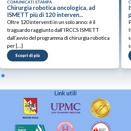
COMUNICATI STAMPA
C
Chirurgia robotica oncologica, ad
ISMETT più di 120 interven...
p
Oltre 120 interventi in un solo anno: è il
P
traguardo raggiunto dall’IRCCS ISMETT
I
dall’avvio del programma di chirurgia robotica
s
per […]
s
Scopri di più
Link utili