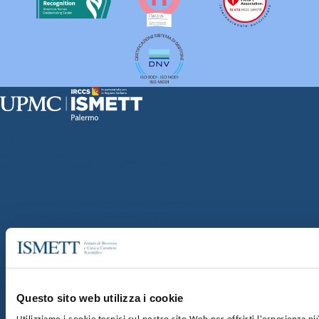
Sede Clinica:
Via E. Tricomi 5 90127 Palermo
Sede Sociale:
Via Discesa dei Giudici 4 90133 Palermo
Capitale sociale:
€2.000.000, interamente versato
Ufficio Registro delle imprese di Palermo
nr. REA PA-201818 P.I. 04544550827
SOCIETÀ TRASPARENTE
WHISTLEBLOWING
GARE E CONTRATTI
PRIVACY
COOKIE POLICY
SOSTIENICI
MAPPA DEL SITO
ACCESSIBILITÀ
CONTATTI
Questo sito web utilizza i cookie