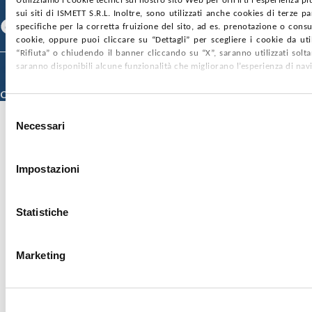
Utilizziamo i cookie tecnici sul nostro sito Web per offrirti l'esperienza p
SEGUICI SU
sui siti di ISMETT S.R.L. Inoltre, sono utilizzati anche cookies di terze p
Facebook
Linkedin
Youtube
specifiche per la corretta fruizione del sito, ad es. prenotazione o consul
cookie, oppure puoi cliccare su “Dettagli” per scegliere i cookie da uti
“Rifiuta” o chiudendo il banner cliccando su “X”, saranno utilizzati sol
saranno disponibili alcune funzionalità che migliorano l’esperienza di nav
© 2026 ISMETT (Istituto Mediterraneo per i Trapianti e Terapie ad Alta
Specializzazione)
Credits
Selezione
Necessari
del
consenso
Impostazioni
Statistiche
Marketing