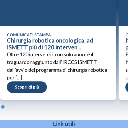
COMUNICATI STAMPA
C
Chirurgia robotica oncologica, ad
ISMETT più di 120 interven...
p
Oltre 120 interventi in un solo anno: è il
P
traguardo raggiunto dall’IRCCS ISMETT
I
dall’avvio del programma di chirurgia robotica
s
per […]
s
Scopri di più
Link utili