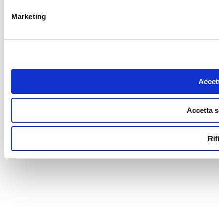
Marketing
Accett
Accetta s
Rif