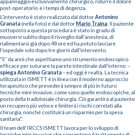
appannaggio esclusivamente chirurgico, ridurre il dolore
post-operatorio e i tempi di degenza.
L’intervento è stato realizzato dal dottor
Antonino
Granata
(nella foto) e dal dottor
Mario Traina
. Il paziente
sottoposto a questa procedura è stato in grado di
muoversi subito dopo il risveglio dall’anestesia, di
rialimentarsi già dopo 48 ore ed ha potuto lasciare
l’ospedale solo dopo tre giorni dall’intervento.
“E’ da anni che aspettiamo uno strumento endoscopico
efficace per suturare la parete intestinale dall’interno –
spiega Antonino Granata
– ed oggi è realtà. La tecnica
utilizzata in ISMETT è in linea con il moderno approccio
terapeutico che prevederà sempre di più in futuro
tecniche mini-invasive, come sono quelle endoscopiche, al
posto della tradizionale chirurgia. Ciò garantirà al paziente
un recupero più veloce e limiterà i rischi correlati alla
chirurgia, nonché costituirà un risparmio per la spesa
sanitaria”.
Il team dell’IRCCS ISMETT lavora per lo sviluppo di
tecniche mini-invasive che consentono il trattamento di