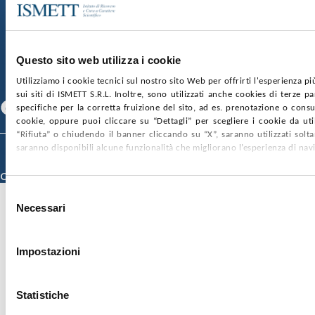
SOCIETÀ TRASPARENTE
WHISTLEBLOWING
GARE E CONTRATTI
PRIVACY
COOKIE POLICY
SOSTIENICI
MAPPA DEL SITO
ACCESSIBILITÀ
CONTATTI
Questo sito web utilizza i cookie
Utilizziamo i cookie tecnici sul nostro sito Web per offrirti l'esperienza p
SEGUICI SU
sui siti di ISMETT S.R.L. Inoltre, sono utilizzati anche cookies di terze p
Facebook
Linkedin
Youtube
specifiche per la corretta fruizione del sito, ad es. prenotazione o consul
cookie, oppure puoi cliccare su “Dettagli” per scegliere i cookie da uti
“Rifiuta” o chiudendo il banner cliccando su “X”, saranno utilizzati sol
saranno disponibili alcune funzionalità che migliorano l’esperienza di nav
© 2026 ISMETT (Istituto Mediterraneo per i Trapianti e Terapie ad Alta
Specializzazione)
Credits
Selezione
Necessari
del
consenso
Impostazioni
Statistiche