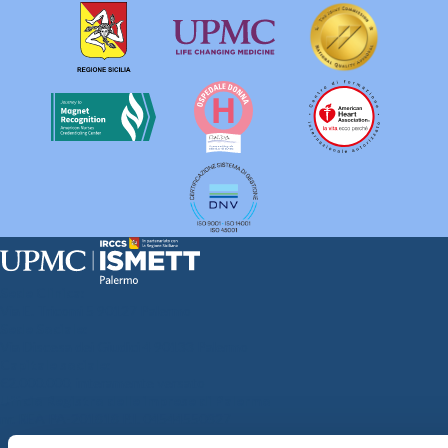
Sede Clinica:
Via E. Tricomi 5 90127 Palermo
Sede Sociale:
Via Discesa dei Giudici 4 90133 Palermo
Capitale sociale:
€2.000.000, interamente versato
Ufficio Registro delle imprese di Palermo
nr. REA PA-201818 P.I. 04544550827