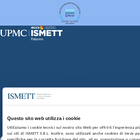
Sede Clinica:
Via E. Tricomi 5 90127 Palermo
Sede Sociale:
Via Discesa dei Giudici 4 90133 Palermo
Capitale sociale:
€2.000.000, interamente versato
Ufficio Registro delle imprese di Palermo
nr. REA PA-201818 P.I. 04544550827
SOCIETÀ TRASPARENTE
WHISTLEBLOWING
GARE E CONTRATTI
PRIVACY
COOKIE POLICY
SOSTIENICI
MAPPA DEL SITO
ACCESSIBILITÀ
CONTATTI
Questo sito web utilizza i cookie
Utilizziamo i cookie tecnici sul nostro sito Web per offrirti l'esperienza p
SEGUICI SU
sui siti di ISMETT S.R.L. Inoltre, sono utilizzati anche cookies di terze p
Facebook
Linkedin
Youtube
specifiche per la corretta fruizione del sito, ad es. prenotazione o consul