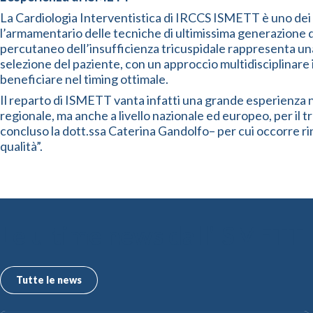
La Cardiologia Interventistica di IRCCS ISMETT è uno dei p
l’armamentario delle tecniche di ultimissima generazione dis
percutaneo dell’insufficienza tricuspidale rappresenta una 
selezione del paziente, con un approccio multidisciplinare 
beneficiare nel timing ottimale.
Il reparto di ISMETT vanta infatti una grande esperienza ne
regionale, ma anche a livello nazionale ed europeo, per il 
concluso la dott.ssa Caterina Gandolfo– per cui occorre r
qualità”.
Le ultime news dall’ISMETT
Tutte le news