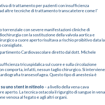
va di trattamento per pazienti con insufficienza
o ad altre tecniche di trattamento transcatetere come l’
do torrenziale con severe manifestazioni cliniche di
ochirurgia con la sostituzione della valvola aortica e
rgico a cuore aperto risultava a rischio proibitivo data la
o consigliate.
Dipartimento Cardiovascolare diretto dal dott. Michele
sufficienza tricuspidalica sul cuore e sulla circolazione
on comporta, infatti, nessun taglio chirurgico. Si interviene
ocardiografia transesofagea. Questo tipo di anestesia è
su uno stent in nitinolo
– a livello della vena cava
re aperto. La tecnica ostacola il rigurgito di sangue in vena
e venosa al fegato e agli altri organi.