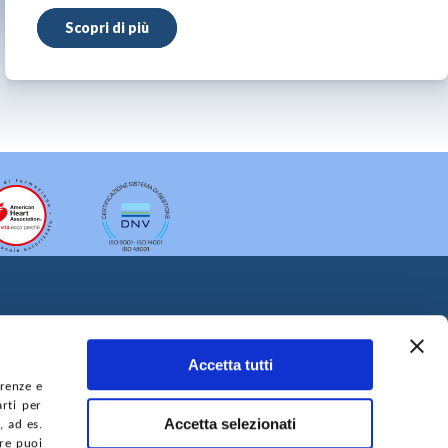
Scopri di più
Accetta tutti
erenze e
arti per
A DEL SITO
ACCESSIBILITÀ
CONTATTI
Accetta selezionati
, ad es.
ure puoi