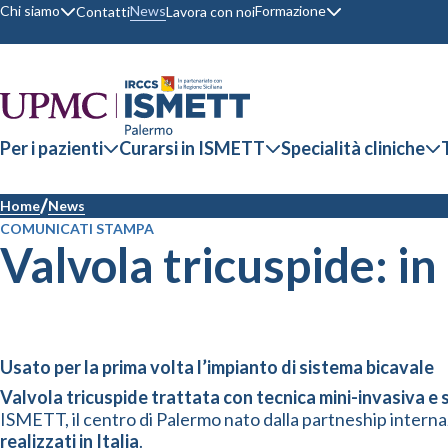
Chi siamo
Formazione
News
Contatti
Lavora con noi
Per i pazienti
Curarsi in ISMETT
Specialità cliniche
Home
News
COMUNICATI STAMPA
Valvola tricuspide: in
Usato per la prima volta l’impianto di sistema bicavale
Valvola tricuspide trattata con tecnica mini-invasiva e se
ISMETT, il centro di Palermo nato dalla partneship internaz
realizzati in Italia
.