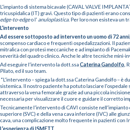
L’impianto di sistema bicavale (CAVAL VALVE IMPLANTATIO
tricuspidalica (IT) gravi. Questo tipo di pazienti erano co
edge-to-edge
o l’
anuloplastica
. Per loro non esisteva un 
L’intervento
Ad essere sottoposto ad intervento un uomo di 72 anni
scompenso cardiaco e frequenti ospedalizzazioni. Il pazient
mitralica con protesi meccaniche e ad impianto di Pacemake
severità del quadro clinico. Anche le altre tecniche mini-in
Ad eseguire l’intervento la dott.ssa
Caterina Gandolfo
, 
Pilato, ed il suo team.
“L’intervento – spiega la dott.ssa Caterina Gandolfo – è dur
sistemica. Il nostro paziente ha potuto lasciare l’ospedale 
attraverso la vena femorale grazie ad una piccola incision
necessaria per visualizzare il cuore e guidare il corretto im
Tecnicamente l’intervento di CAVI consiste nell’impianto 
superiore (SVC) e della vena cava inferiore (IVC) alle giunzi
cava, una complicazione molto frequente in pazienti con Ins
L’esperienza di ISMETT