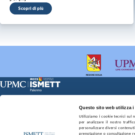
Scopri di più
Sede Clinica:
Sede Sociale:
Via E. Tricomi 5 90127 Palermo
Via Discesa dei Giudici 4 
Capitale sociale:
Ufficio Registro delle im
Questo sito web utilizza i
€2.000.000, interamente versato
nr. REA PA-201818 P.I. 0
Utilizziamo i cookie tecnici sul
per analizzare il nostro traffic
SOCIETÀ TRASPARENTE
WHISTLEBLOWING
GARE E 
personalizzare diversi contenuti 
prenotazione o consultazione re