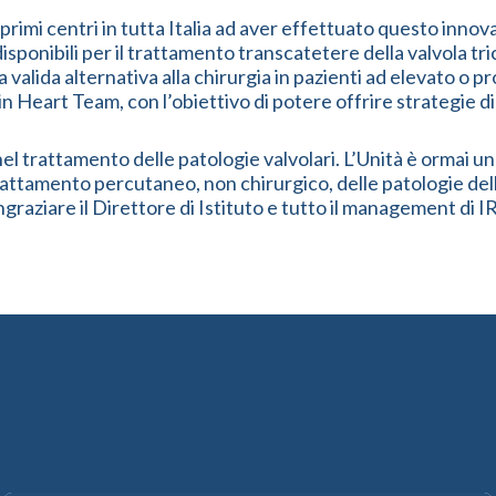
rimi centri in tutta Italia ad aver effettuato questo inno
ponibili per il trattamento transcatetere della valvola tric
valida alternativa alla chirurgia in pazienti ad elevato o p
in Heart Team, con l’obiettivo di potere offrire strategie 
l trattamento delle patologie valvolari. L’Unità è ormai un 
trattamento percutaneo, non chirurgico, delle patologie del
ingraziare il Direttore di Istituto e tutto il management 