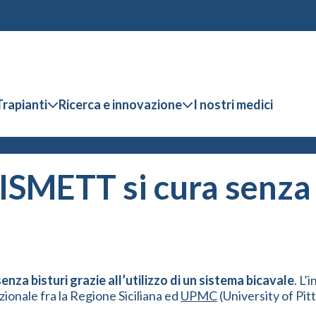
Trapianti
Ricerca e innovazione
I nostri medici
 ISMETT si cura senza 
nza bisturi grazie all’utilizzo di un sistema bicavale
. L’
ionale fra la Regione Siciliana ed
UPMC
(University of Pit