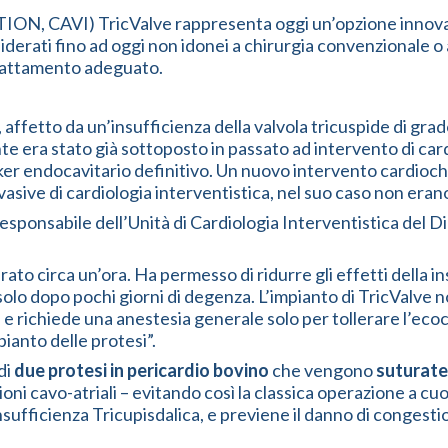
N, CAVI) TricValve rappresenta oggi un’opzione innovati
nsiderati fino ad oggi non idonei a chirurgia convenzionale 
trattamento adeguato.
, affetto da un’insufficienza della valvola tricuspide di gra
e era stato già sottoposto in passato ad intervento di cardi
r endocavitario definitivo. Un nuovo intervento cardiochiru
vasive di cardiologia interventistica, nel suo caso non eran
Responsabile dell’Unità di Cardiologia Interventistica del 
ato circa un’ora. Ha permesso di ridurre gli effetti della in
solo dopo pochi giorni di degenza. L’impianto di TricValve n
e e richiede una anestesia generale solo per tollerare l’ec
pianto delle protesi”.
di
due protesi in pericardio bovino
che vengono
suturate 
oni cavo-atriali – evitando così la classica operazione a cuo
ufficienza Tricupisdalica, e previene il danno di congestion