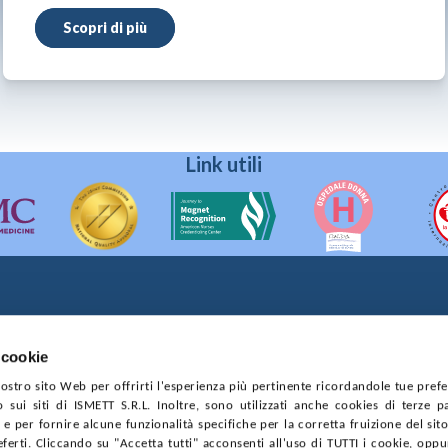
Scopri di più
Link utili
90133 Palermo
prese di Palermo
 cookie
4544550827
 nostro sito Web per offrirti l'esperienza più pertinente ricordandole tue pref
o sui siti di ISMETT S.R.L. Inoltre, sono utilizzati anche cookies di terze p
CONTRATTI
PRIVACY
COOKIE POLICY
SOSTIENICI
MAPP
e per fornire alcune funzionalità specifiche per la corretta fruizione del sito
ferti. Cliccando su "Accetta tutti" acconsenti all'uso di TUTTI i cookie, opp