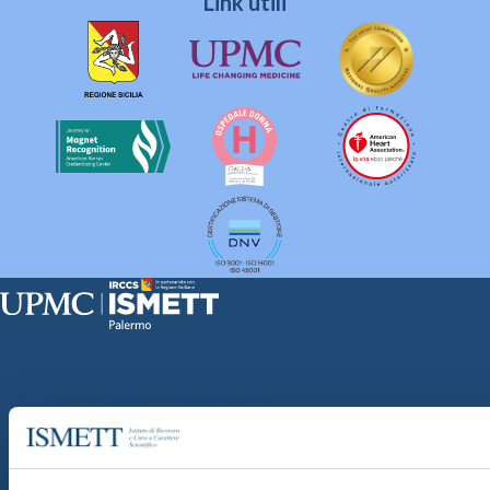
Link utili
Sede Clinica:
Via E. Tricomi 5 90127 Palermo
Sede Sociale:
Via Discesa dei Giudici 4 90133 Palermo
Capitale sociale:
€2.000.000, interamente versato
Ufficio Registro delle imprese di Palermo
nr. REA PA-201818 P.I. 04544550827