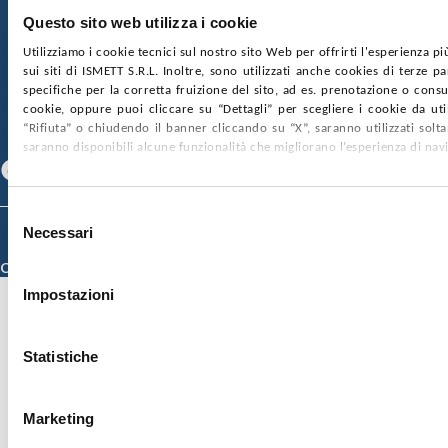
Questo sito web utilizza i cookie
SOCIETÀ TRASPARENTE
WHISTLEBLOWING
Utilizziamo i cookie tecnici sul nostro sito Web per offrirti l'esperienza p
GARE E CONTRATTI
PRIVACY
COOKIE POLICY
sui siti di ISMETT S.R.L. Inoltre, sono utilizzati anche cookies di terze p
SOSTIENICI
MAPPA DEL SITO
ACCESSIBILITÀ
specifiche per la corretta fruizione del sito, ad es. prenotazione o consul
CONTATTI
cookie, oppure puoi cliccare su “Dettagli” per scegliere i cookie da uti
“Rifiuta” o chiudendo il banner cliccando su “X”, saranno utilizzati sol
SEGUICI SU
saranno disponibili alcune funzionalità che migliorano l’esperienza di nav
Facebook
Linkedin
Youtube
Selezione
© 2026 ISMETT (Istituto Mediterraneo per i Trapianti e Terapie ad Alta
Necessari
del
Specializzazione)
consenso
Credits
Impostazioni
Statistiche
Marketing