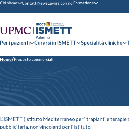
Chi siamo
Formazione
Contatti
News
Lavora con noi
Per i pazienti
Curarsi in ISMETT
Specialità cliniche
Home
Proposte commerciali
Proposte commercial
L’ISMETT (Istituto Mediterraneo per i trapianti e terapie 
pubblicitaria, non vincolanti per l’Istituto.