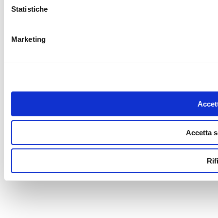
Statistiche
Marketing
Accett
Accetta s
Rif