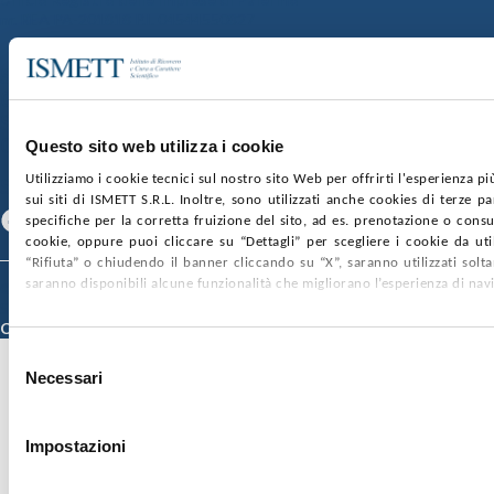
nr. REA PA-201818 P.I. 04544550827
SOCIETÀ TRASPARENTE
WHISTLEBLOWING
GARE E CONTRATTI
PRIVACY
COOKIE POLICY
SOSTIENICI
MAPPA DEL SITO
ACCESSIBILITÀ
CONTATTI
Questo sito web utilizza i cookie
Utilizziamo i cookie tecnici sul nostro sito Web per offrirti l'esperienza p
SEGUICI SU
sui siti di ISMETT S.R.L. Inoltre, sono utilizzati anche cookies di terze p
Facebook
Linkedin
Youtube
specifiche per la corretta fruizione del sito, ad es. prenotazione o consul
cookie, oppure puoi cliccare su “Dettagli” per scegliere i cookie da uti
“Rifiuta” o chiudendo il banner cliccando su “X”, saranno utilizzati sol
saranno disponibili alcune funzionalità che migliorano l’esperienza di nav
© 2026 ISMETT (Istituto Mediterraneo per i Trapianti e Terapie ad Alta
Specializzazione)
Credits
Selezione
Necessari
del
consenso
Impostazioni