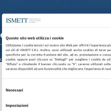
SOCIETÀ TRASPARENTE
WHISTLEBLOWING
GARE E CONTRATTI
PRIVACY
COOKIE POLICY
SOSTIENICI
MAPPA DEL SITO
ACCESSIBILITÀ
CONTATTI
SEGUICI SU
Facebook
Linkedin
Youtube
Questo sito web utilizza i cookie
Utilizziamo i cookie tecnici sul nostro sito Web per offrirti l'esperienza p
© 2026 ISMETT (Istituto Mediterraneo per i Trapianti e Terapie ad Alta
sui siti di ISMETT S.R.L. Inoltre, sono utilizzati anche cookies di terze p
Specializzazione)
specifiche per la corretta fruizione del sito, ad es. prenotazione o consul
Credits
cookie, oppure puoi cliccare su “Dettagli” per scegliere i cookie da uti
“Rifiuta” o chiudendo il banner cliccando su “X”, saranno utilizzati sol
saranno disponibili alcune funzionalità che migliorano l’esperienza di nav
Selezione
Necessari
del
consenso
Impostazioni