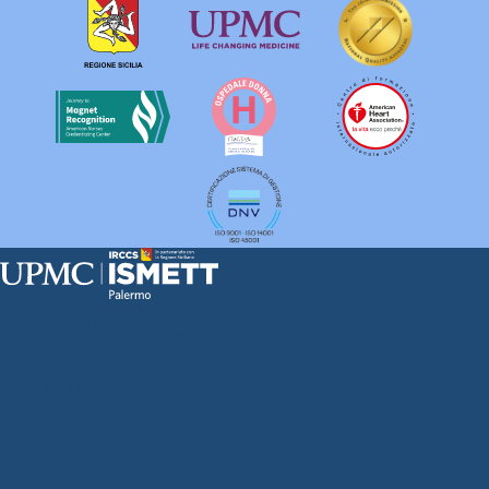
Sede Clinica:
Via E. Tricomi 5 90127 Palermo
Sede Sociale:
Via Discesa dei Giudici 4 90133 Palermo
Capitale sociale:
€2.000.000, interamente versato
Ufficio Registro delle imprese di Palermo
nr. REA PA-201818 P.I. 04544550827