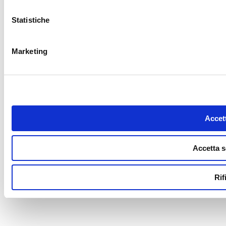
Statistiche
Marketing
Accett
Accetta s
Rif