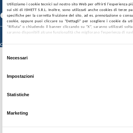
Utilizziamo i cookie tecnici sul nostro sito Web per offrirti l'esperienza p
SEGUICI SU
sui siti di ISMETT S.R.L. Inoltre, sono utilizzati anche cookies di terze p
Facebook
Linkedin
Youtube
specifiche per la corretta fruizione del sito, ad es. prenotazione o consul
cookie, oppure puoi cliccare su “Dettagli” per scegliere i cookie da uti
“Rifiuta” o chiudendo il banner cliccando su “X”, saranno utilizzati sol
saranno disponibili alcune funzionalità che migliorano l’esperienza di nav
© 2026 ISMETT (Istituto Mediterraneo per i Trapianti e Terapie ad Alta
Specializzazione)
Credits
Selezione
Necessari
del
consenso
Impostazioni
Statistiche
Marketing