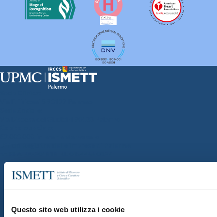
Sede Clinica:
Via E. Tricomi 5 90127 Palermo
Sede Sociale:
Via Discesa dei Giudici 4 90133 Palermo
Capitale sociale:
€2.000.000, interamente versato
Ufficio Registro delle imprese di Palermo
nr. REA PA-201818 P.I. 04544550827
SOCIETÀ TRASPARENTE
WHISTLEBLOWING
GARE E CONTRATTI
PRIVACY
COOKIE POLICY
SOSTIENICI
MAPPA DEL SITO
ACCESSIBILITÀ
CONTATTI
Questo sito web utilizza i cookie