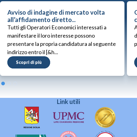
Avviso di indagine di mercato volta
G
all’affidamento diretto...
Tutti gli Operatori Economici interessati a
A
manifestare il loro interesse possono
d
presentare la propria candidatura al seguente
p
indirizzo entro il [&h...
Scopri di più
Link utili