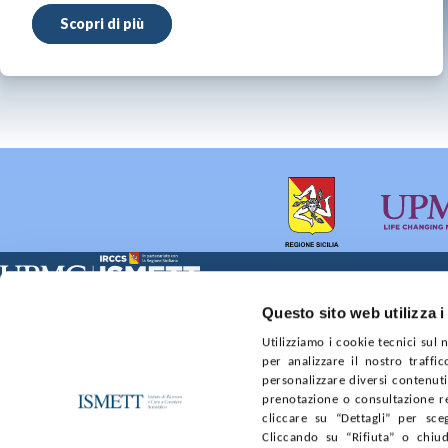
Scopri di più
Sede Clinica:
Sede Sociale:
Questo sito web utilizza i
Via E. Tricomi 5 90127 Palermo
Via Discesa dei Giudici 4 
Utilizziamo i cookie tecnici sul
Capitale sociale:
Ufficio Registro delle im
per analizzare il nostro traffic
€2.000.000, interamente versato
nr. REA PA-201818 P.I. 0
personalizzare diversi contenuti 
prenotazione o consultazione re
SOCIETÀ TRASPARENTE
WHISTLEBLOWING
GARE E 
cliccare su “Dettagli” per sce
Cliccando su “Rifiuta” o chiud