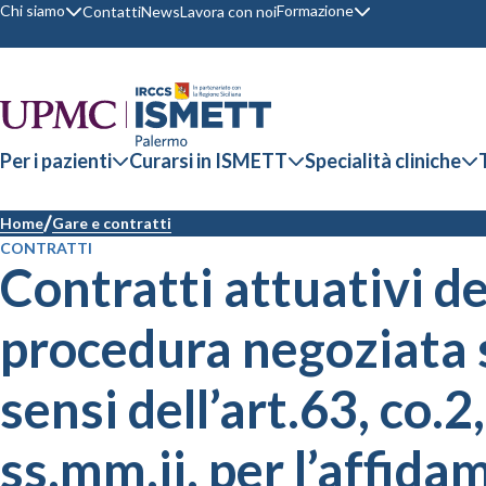
Chi siamo
Formazione
Contatti
News
Lavora con noi
Per i pazienti
Curarsi in ISMETT
Specialità cliniche
Home
Gare e contratti
CONTRATTI
Contratti attuativi de
procedura negoziata 
sensi dell’art.63, co.2
ss.mm.ii. per l’affida