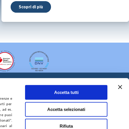
Scopri di più
Accetta tutti
erenze e
arti per
Accetta selezionati
, ad es.
ure puoi
A DEL SITO
ACCESSIBILITÀ
CONTATTI
onati”.
Rifiuta
sari al