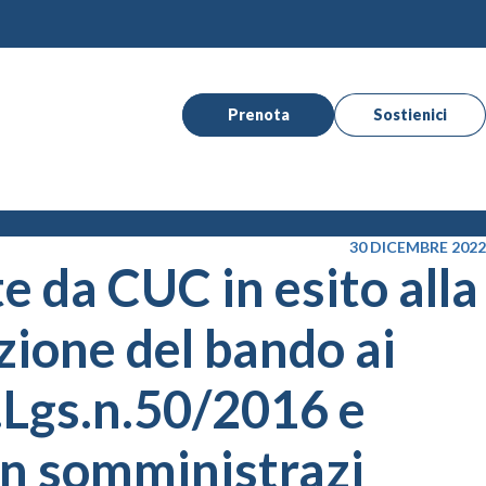
Prenota
Sostienici
30 DICEMBRE 2022
te da CUC in esito alla
zione del bando ai
 D.Lgs.n.50/2016 e
 in somministrazi