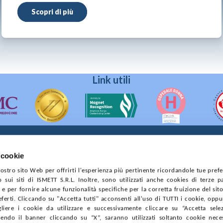
Scopri di più
Link utili
 cookie
90133 Palermo
 nostro sito Web per offrirti l'esperienza più pertinente ricordandole tue pref
prese di Palermo
o sui siti di ISMETT S.R.L. Inoltre, sono utilizzati anche cookies di terze p
4544550827
e per fornire alcune funzionalità specifiche per la corretta fruizione del sito
ferti. Cliccando su "Accetta tutti" acconsenti all'uso di TUTTI i cookie, opp
CONTRATTI
PRIVACY
COOKIE POLICY
SOSTIENICI
MAPP
gliere i cookie da utilizzare e successivamente cliccare su “Accetta selezi
endo il banner cliccando su “X”, saranno utilizzati soltanto cookie neces