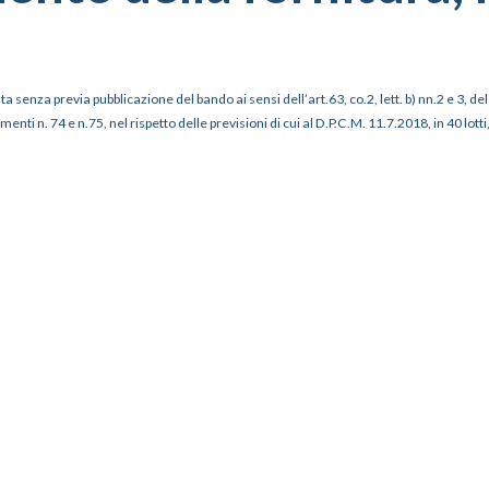
a senza previa pubblicazione del bando ai sensi dell’art.63, co.2, lett. b) nn.2 e 3, 
nti n. 74 e n.75, nel rispetto delle previsioni di cui al D.P.C.M. 11.7.2018, in 40 lot