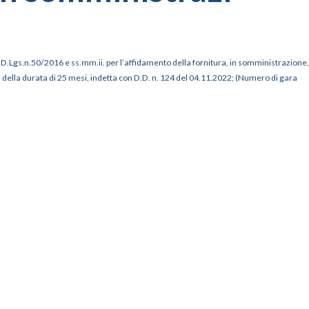
del D.Lgs.n.50/2016 e ss.mm.ii. per l’affidamento della fornitura, in somministrazione,
ti, della durata di 25 mesi, indetta con D.D. n. 124 del 04.11.2022; (Numero di gara