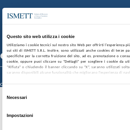
nr. REA PA-201818 P.I. 04544550827
SOCIETÀ TRASPARENTE
WHISTLEBLOWING
GARE E CONTRATTI
PRIVACY
COOKIE POLICY
SOSTIENICI
MAPPA DEL SITO
ACCESSIBILITÀ
CONTATTI
Questo sito web utilizza i cookie
Utilizziamo i cookie tecnici sul nostro sito Web per offrirti l'esperienza p
SEGUICI SU
sui siti di ISMETT S.R.L. Inoltre, sono utilizzati anche cookies di terze p
Facebook
Linkedin
Youtube
specifiche per la corretta fruizione del sito, ad es. prenotazione o consul
cookie, oppure puoi cliccare su “Dettagli” per scegliere i cookie da uti
“Rifiuta” o chiudendo il banner cliccando su “X”, saranno utilizzati sol
saranno disponibili alcune funzionalità che migliorano l’esperienza di nav
© 2026 ISMETT (Istituto Mediterraneo per i Trapianti e Terapie ad Alta
Specializzazione)
Credits
Selezione
Necessari
del
consenso
Impostazioni