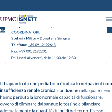
Trapianto di rene pediatrico
Home
Trapianto di rene pediatrico
COORDINATORI:
Stefania Milito – Donatella Sinagra
Telefono
:
+39 091 2192643
Fax
: +39 091 2192201
Dal lunedì al venerdì, dalle 11:00 ale 12:30
Il trapianto di rene pediatrico è indicato nei pazienti con
insufficienza renale cronica
, condizione nella quale i reni
hanno perduto la loro normale capacità di funzionare,
ovvero di eliminare dal sangue le tossine e bilanciare
adeguatamente la quantità di liquidi nel corpo. Presso