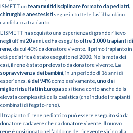
ISMETT un
team multidisciplinare formato da pediatri,
chirurghi e anestesisti
segue in tutte le fasi il bambino
candidato a trapianto.
L’ISMETT ha acquisito una esperienza di grande rilievo
negli ultimi
20 anni
, ed ha eseguito
oltre 1.000 trapianti di
rene
, da cui 40% da donatore vivente. Il primo trapianto in
età pediatrica è stato eseguito nel
2000
. Nella meta dei
casi, il rene è stato prelevato da donatore vivente.
La
sopravvivenza dei bambini
, in un periodo di 16 anni di
esperienza,
è del 94%
complessivamente,
uno dei
migliori risultati in Europa
se si tiene conto anche della
elevata complessità della casistica (che include i trapianti
combinati di fegato-rene).
Il trapianto di rene pediatrico può essere eseguito sia da
donatore cadavere che da donatore vivente. Il nuovo
rene è posizionato nell’addome del ricevente vicino alla