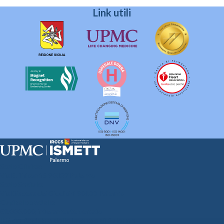
Link utili
Sede Clinica:
Via E. Tricomi 5 90127 Palermo
Sede Sociale:
Via Discesa dei Giudici 4 90133 Palermo
Capitale sociale:
€2.000.000, interamente versato
Ufficio Registro delle imprese di Palermo