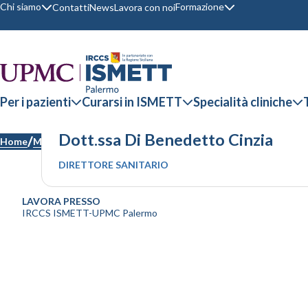
Chi siamo
Formazione
Contatti
News
Lavora con noi
Per i pazienti
Curarsi in ISMETT
Specialità cliniche
Dott.ssa Di Benedetto Cinzia
Home
Medici
DIRETTORE SANITARIO
LAVORA PRESSO
IRCCS ISMETT-UPMC Palermo