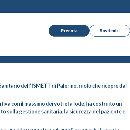
Prenota
Sostienici
 Sanitario dell’ISMETT di Palermo, ruolo che ricopre dal
iva con il massimo dei voti e la lode, ha costruito un
o sulla gestione sanitaria, la sicurezza del paziente e
de, avendo ricoperto negli anni l’incarico di Dirigente