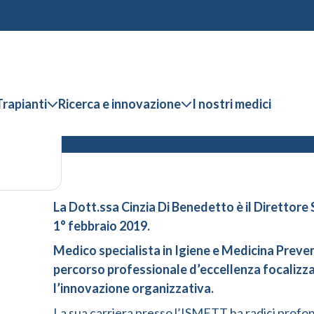
Trapianti
Ricerca e innovazione
I nostri medici
La Dott.ssa Cinzia Di Benedetto è il Direttore
1° febbraio 2019.
Medico specialista in Igiene e Medicina Prevent
percorso professionale d’eccellenza focalizzat
l’innovazione organizzativa.
La sua carriera presso l’ISMETT ha radici profon