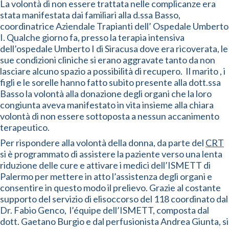
La volontà di non essere trattata nelle complicanze era
stata manifestata dai familiari alla d.ssa Basso,
coordinatrice Aziendale Trapianti dell’ Ospedale Umberto
I. Qualche giorno fa, presso la terapia intensiva
dell’ospedale Umberto I di Siracusa dove era ricoverata, le
sue condizioni cliniche si erano aggravate tanto da non
lasciare alcuno spazio a possibilità di recupero. Il marito , i
figli e le sorelle hanno fatto subito presente alla dott.ssa
Basso la volontà alla donazione degli organi che la loro
congiunta aveva manifestato in vita insieme alla chiara
volontà di non essere sottoposta a nessun accanimento
terapeutico.
Per rispondere alla volontà della donna, da parte del
CRT
si è programmato di assistere la paziente verso una lenta
riduzione delle cure e attivare i medici dell’ISMETT di
Palermo per mettere in atto l’assistenza degli organi e
consentire in questo modo il prelievo. Grazie al costante
supporto del servizio di elisoccorso del 118 coordinato dal
Dr. Fabio Genco, l’équipe dell’ISMETT, composta dal
dott. Gaetano Burgio e dal perfusionista Andrea Giunta, si