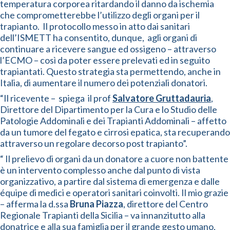
temperatura corporea ritardando il danno da ischemia
che comprometterebbe l’utilizzo degli organi per il
trapianto. Il protocollo messo in atto dai sanitari
dell’ISMETT ha consentito, dunque, agli organi di
continuare a ricevere sangue ed ossigeno – attraverso
l’ECMO – così da poter essere prelevati ed in seguito
trapiantati. Questo strategia sta permettendo, anche in
Italia, di aumentare il numero dei potenziali donatori.
“Il ricevente – spiega il prof
Salvatore Gruttadauria
,
Direttore del Dipartimento per la Cura e lo Studio delle
Patologie Addominali e dei Trapianti Addominali – affetto
da un tumore del fegato e cirrosi epatica, sta recuperando
attraverso un regolare decorso post trapianto”.
“ Il prelievo di organi da un donatore a cuore non battente
è un intervento complesso anche dal punto di vista
organizzativo, a partire dal sistema di emergenza e dalle
équipe di medici e operatori sanitari coinvolti. Il mio grazie
– afferma la d.ssa
Bruna Piazza
, direttore del Centro
Regionale Trapianti della Sicilia – va innanzitutto alla
donatrice e alla sua famiglia per il grande gesto umano,