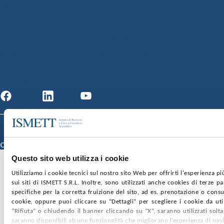
nr. REA PA-201818 P.I. 04544550827
SOCIETÀ TRASPARENTE
WHISTLEBLOWING
GARE E CONTRATTI
PRIVACY
COOKIE POLICY
SOSTIENICI
MAPPA DEL SITO
ACCESSIBILITÀ
CONTATTI
SEGUICI SU
Facebook
Linkedin
Youtube
© 2026 ISMETT (Istituto Mediterraneo per i Trapianti e Terapie ad Alta
Specializzazione)
Credits
Questo sito web utilizza i cookie
Utilizziamo i cookie tecnici sul nostro sito Web per offrirti l'esperienza p
sui siti di ISMETT S.R.L. Inoltre, sono utilizzati anche cookies di terze p
specifiche per la corretta fruizione del sito, ad es. prenotazione o consul
cookie, oppure puoi cliccare su “Dettagli” per scegliere i cookie da uti
“Rifiuta” o chiudendo il banner cliccando su “X”, saranno utilizzati sol
saranno disponibili alcune funzionalità che migliorano l’esperienza di nav