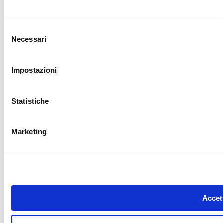
Selezione
Necessari
del
consenso
Impostazioni
Statistiche
Marketing
Accett