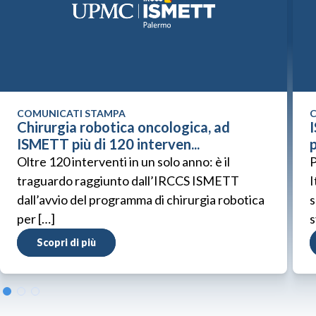
COMUNICATI STAMPA
C
Chirurgia robotica oncologica, ad
ISMETT più di 120 interven...
p
Oltre 120 interventi in un solo anno: è il
P
traguardo raggiunto dall’IRCCS ISMETT
I
dall’avvio del programma di chirurgia robotica
s
per […]
s
Scopri di più