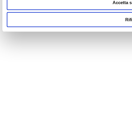
Accetta s
Rif