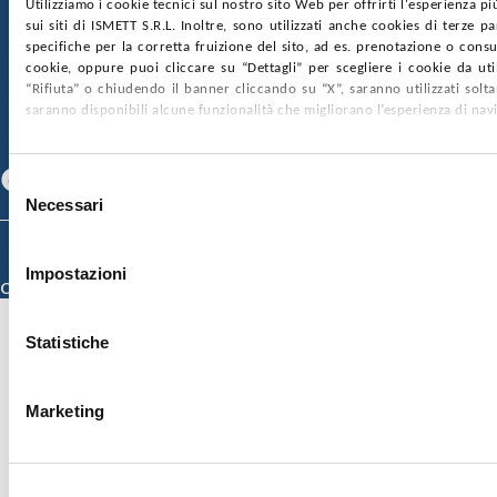
Utilizziamo i cookie tecnici sul nostro sito Web per offrirti l'esperienza p
sui siti di ISMETT S.R.L. Inoltre, sono utilizzati anche cookies di terze p
SOCIETÀ TRASPARENTE
WHISTLEBLOWING
specifiche per la corretta fruizione del sito, ad es. prenotazione o consul
GARE E CONTRATTI
PRIVACY
COOKIE POLICY
cookie, oppure puoi cliccare su “Dettagli” per scegliere i cookie da uti
SOSTIENICI
MAPPA DEL SITO
ACCESSIBILITÀ
“Rifiuta” o chiudendo il banner cliccando su “X”, saranno utilizzati sol
CONTATTI
saranno disponibili alcune funzionalità che migliorano l’esperienza di nav
SEGUICI SU
Facebook
Linkedin
Youtube
Selezione
Necessari
del
consenso
© 2026 ISMETT (Istituto Mediterraneo per i Trapianti e Terapie ad Alta
Specializzazione)
Impostazioni
Credits
Statistiche
Marketing