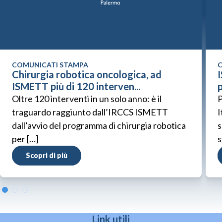
COMUNICATI STAMPA
C
Chirurgia robotica oncologica, ad
ISMETT più di 120 interven...
p
Oltre 120 interventi in un solo anno: è il
P
traguardo raggiunto dall’IRCCS ISMETT
I
dall’avvio del programma di chirurgia robotica
s
per […]
s
Scopri di più
Link utili