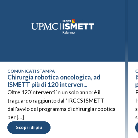
COMUNICATI STAMPA
C
Chirurgia robotica oncologica, ad
ISMETT più di 120 interven...
p
Oltre 120 interventi in un solo anno: è il
P
traguardo raggiunto dall’IRCCS ISMETT
I
dall’avvio del programma di chirurgia robotica
s
per […]
s
Scopri di più