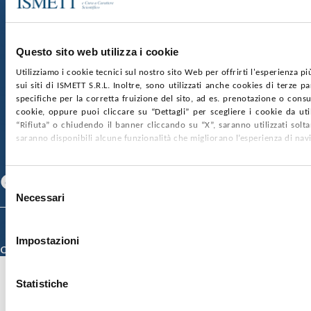
Via Discesa dei Giudici 4 90133 Palermo
Capitale sociale:
€2.000.000, interamente versato
Ufficio Registro delle imprese di Palermo
Questo sito web utilizza i cookie
nr. REA PA-201818 P.I. 04544550827
Utilizziamo i cookie tecnici sul nostro sito Web per offrirti l'esperienza p
sui siti di ISMETT S.R.L. Inoltre, sono utilizzati anche cookies di terze p
SOCIETÀ TRASPARENTE
WHISTLEBLOWING
specifiche per la corretta fruizione del sito, ad es. prenotazione o consul
GARE E CONTRATTI
PRIVACY
COOKIE POLICY
cookie, oppure puoi cliccare su “Dettagli” per scegliere i cookie da uti
SOSTIENICI
MAPPA DEL SITO
ACCESSIBILITÀ
“Rifiuta” o chiudendo il banner cliccando su “X”, saranno utilizzati sol
CONTATTI
saranno disponibili alcune funzionalità che migliorano l’esperienza di nav
SEGUICI SU
Facebook
Linkedin
Youtube
Selezione
Necessari
del
consenso
© 2026 ISMETT (Istituto Mediterraneo per i Trapianti e Terapie ad Alta
Specializzazione)
Impostazioni
Credits
Statistiche