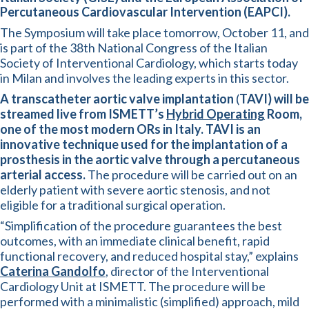
Percutaneous Cardiovascular Intervention (EAPCI).
The Symposium will take place tomorrow, October 11, and
is part of the 38th National Congress of the Italian
Society of Interventional Cardiology, which starts today
in Milan and involves the leading experts in this sector.
A
transcatheter aortic valve implantation
(
TAVI) will be
streamed live from ISMETT’s
Hybrid Operating
Room,
one of the most modern ORs in Italy. TAVI is an
innovative technique used for the implantation of a
prosthesis in the aortic valve through a percutaneous
arterial access.
The procedure will be carried out on an
elderly patient with severe aortic stenosis, and not
eligible for a traditional surgical operation.
“Simplification of the procedure guarantees the best
outcomes, with an immediate clinical benefit, rapid
functional recovery, and reduced hospital stay,” explains
Caterina Gandolfo
, director of the Interventional
Cardiology Unit at ISMETT. The procedure will be
performed with a minimalistic (simplified) approach, mild