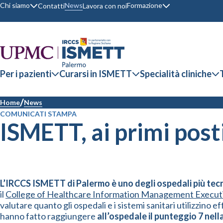
Chi siamo
Formazione
News
Contatti
Lavora con noi
Per i pazienti
Curarsi in ISMETT
Specialità cliniche
Home
News
COMUNICATI STAMPA
ISMETT, ai primi posti
L’IRCCS ISMETT di Palermo è uno degli ospedali più tecn
il
College of Healthcare Information Management Execut
valutare quanto gli ospedali e i sistemi sanitari utilizzin
hanno fatto raggiungere
all’ospedale il punteggio 7
nell