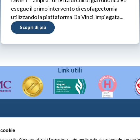
esegue il primo intervento di esofagectomia
utilizzando la piattaforma Da Vinci, impiegata...
Scopri di più
Link utili
90133 Palermo
prese di Palermo
 cookie
4544550827
 nostro sito Web per offrirti l'esperienza più pertinente ricordandole tue pref