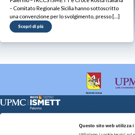
– Comitato Regionale Sicilia hanno sottoscritto
una convenzione per lo svolgimento, presso […]
Scopri di più
Sede Clinica:
Sede Sociale:
Via E. Tricomi 5 90127 Palermo
Via Discesa dei Giudici 4 
Capitale sociale:
Ufficio Registro delle im
Questo sito web utilizza i
€2.000.000, interamente versato
nr. REA PA-201818 P.I. 0
Utilizziamo i cookie tecnici sul