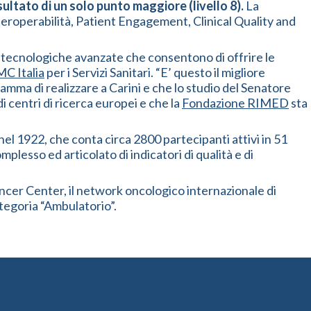
ultato di un solo punto maggiore (livello 8).
La
teroperabilità, Patient Engagement, Clinical Quality and
oni tecnologiche avanzate che consentono di offrire le
C Italia
per i Servizi Sanitari. “E’ questo il migliore
ma di realizzare a Carini e che lo studio del Senatore
i centri di ricerca europei e che la
Fondazione RIMED
sta
nel 1922, che conta circa 2800 partecipanti attivi in 51
mplesso ed articolato di indicatori di qualità e di
ncer Center, il network oncologico internazionale di
ategoria “Ambulatorio”.