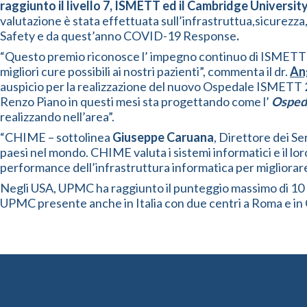
raggiunto il livello 7, ISMETT ed il Cambridge Universit
valutazione è stata effettuata sull’infrastruttua,sicurez
Safety e da quest’anno COVID-19 Response
.
“Questo premio riconosce l’ impegno continuo di ISMETT
migliori cure possibili ai nostri pazienti”, commenta il dr.
An
auspicio per la realizzazione del nuovo Ospedale ISMETT 2
Renzo Piano in questi mesi sta progettando come l’
Ospeda
realizzando nell’area”.
“CHIME – sottolinea
Giuseppe Caruana
, Direttore dei Se
paesi nel mondo. CHIME valuta i sistemi informatici e il loro
performance dell’infrastruttura informatica per migliorare
Negli USA, UPMC ha raggiunto il punteggio massimo di 10 p
UPMC presente anche in Italia con due centri a Roma e in Cam
Le ultime news dall’ISMETT