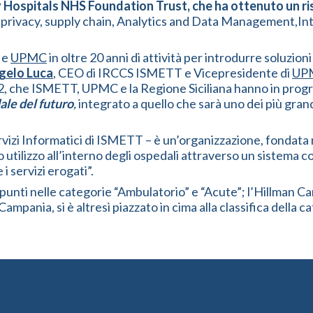
y Hospitals NHS Foundation Trust, che ha ottenuto un ris
za,privacy, supply chain, Analytics and Data Management,In
 e
UPMC
in oltre 20 anni di attività per introdurre soluzi
gelo Luca
, CEO di IRCCS ISMETT e Vicepresidente di
UPM
, che ISMETT, UPMC e la Regione Siciliana hanno in program
le del futuro
,
integrato a quello che sarà uno dei più grand
rvizi Informatici di ISMETT – è un’organizzazione, fondata 
 utilizzo all’interno degli ospedali attraverso un sistema co
 i servizi erogati”.
unti nelle categorie “Ambulatorio” e “Acute”; l’Hillman Ca
pania, si è altresì piazzato in cima alla classifica della c