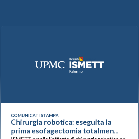
COMUNICATI STAMPA
Chirurgia robotica: eseguita la
prima esofagectomia totalmen...
ISMETT amplia l’offerta di chirurgia robotica ed