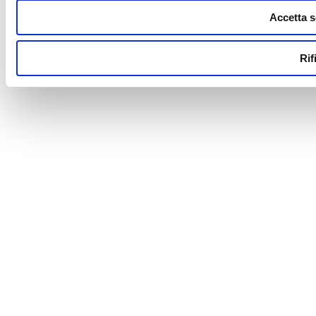
Accetta s
Rif