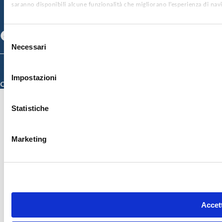
CONTATTI
saranno disponibili alcune funzionalità che migliorano l’esperienza di nav
SEGUICI SU
Facebook
Linkedin
Youtube
Selezione
Necessari
del
consenso
© 2026 ISMETT (Istituto Mediterraneo per i Trapianti e Terapie ad Alta
Specializzazione)
Impostazioni
Credits
Statistiche
Marketing
Accett