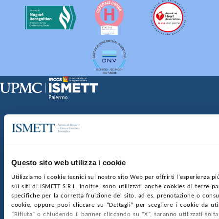
Sede Clinica:
Via E. Tricomi 5 90127 Palermo
Sede Sociale:
Via Discesa dei Giudici 4 90133 Palermo
Capitale sociale:
€2.000.000, interamente versato
Ufficio Registro delle imprese di Palermo
Questo sito web utilizza i cookie
nr. REA PA-201818 P.I. 04544550827
Utilizziamo i cookie tecnici sul nostro sito Web per offrirti l'esperienza p
sui siti di ISMETT S.R.L. Inoltre, sono utilizzati anche cookies di terze p
SOCIETÀ TRASPARENTE
WHISTLEBLOWING
specifiche per la corretta fruizione del sito, ad es. prenotazione o consul
GARE E CONTRATTI
PRIVACY
COOKIE POLICY
cookie, oppure puoi cliccare su “Dettagli” per scegliere i cookie da uti
SOSTIENICI
MAPPA DEL SITO
ACCESSIBILITÀ
“Rifiuta” o chiudendo il banner cliccando su “X”, saranno utilizzati sol