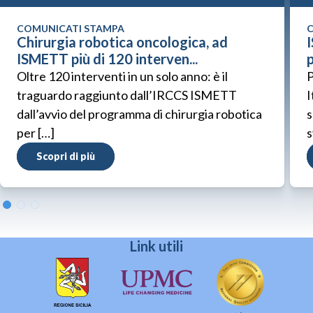
COMUNICATI STAMPA
C
Chirurgia robotica oncologica, ad
ISMETT più di 120 interven...
p
Oltre 120 interventi in un solo anno: è il
P
traguardo raggiunto dall’IRCCS ISMETT
I
dall’avvio del programma di chirurgia robotica
s
per […]
s
Scopri di più
Link utili