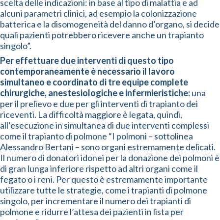
scelta delle indicazioni: in base al tipo di malattia e ad
alcuni parametri clinici, ad esempio la colonizzazione
batterica e la disomogeneità del danno d’organo, si decide
quali pazienti potrebbero ricevere anche un trapianto
singolo”.
Per effettuare due interventi di questo tipo
contemporaneamente è necessario il lavoro
simultaneo e coordinato di tre equipe complete
chirurgiche, anestesiologiche e infermieristiche:
una
per il prelievo e due per gli interventi di trapianto dei
riceventi. La difficoltà maggiore è legata, quindi,
all’esecuzione in simultanea di due interventi complessi
come il trapianto di polmone “I polmoni – sottolinea
Alessandro Bertani – sono organi estremamente delicati.
Il numero di donatori idonei per la donazione dei polmoni è
di gran lunga inferiore rispetto ad altri organi come il
fegato o i reni. Per questo è estremamente importante
utilizzare tutte le strategie, come i trapianti di polmone
singolo, per incrementare il numero dei trapianti di
polmone e ridurre l’attesa dei pazienti in lista per