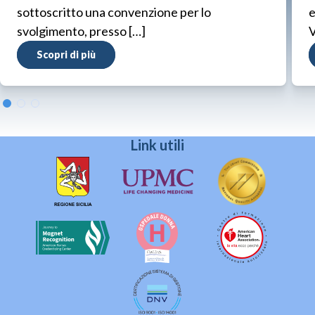
sottoscritto una convenzione per lo
e
svolgimento, presso […]
V
Scopri di più
Link utili