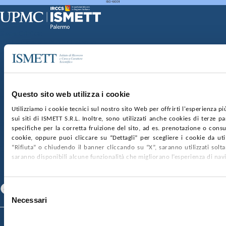
Sede Clinica:
Via E. Tricomi 5 90127 Palermo
Sede Sociale:
Via Discesa dei Giudici 4 90133 Palermo
Capitale sociale:
€2.000.000, interamente versato
Ufficio Registro delle imprese di Palermo
Questo sito web utilizza i cookie
nr. REA PA-201818 P.I. 04544550827
Utilizziamo i cookie tecnici sul nostro sito Web per offrirti l'esperienza p
sui siti di ISMETT S.R.L. Inoltre, sono utilizzati anche cookies di terze p
SOCIETÀ TRASPARENTE
WHISTLEBLOWING
specifiche per la corretta fruizione del sito, ad es. prenotazione o consul
GARE E CONTRATTI
PRIVACY
COOKIE POLICY
cookie, oppure puoi cliccare su “Dettagli” per scegliere i cookie da uti
SOSTIENICI
MAPPA DEL SITO
ACCESSIBILITÀ
“Rifiuta” o chiudendo il banner cliccando su “X”, saranno utilizzati sol
CONTATTI
saranno disponibili alcune funzionalità che migliorano l’esperienza di nav
SEGUICI SU
Facebook
Linkedin
Youtube
Selezione
Necessari
del
consenso
© 2026 ISMETT (Istituto Mediterraneo per i Trapianti e Terapie ad Alta