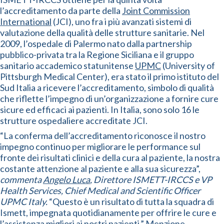
l’accreditamento da parte della
Joint Commission
International
(JCI), uno fra i più avanzati sistemi di
valutazione della qualità delle strutture sanitarie. Nel
2009, l’ospedale di Palermo nato dalla partnership
pubblico-privata tra la Regione Siciliana e il gruppo
sanitario accademico statunitense
UPMC
(University of
Pittsburgh Medical Center), era stato il primo istituto del
Sud Italia a ricevere l’accreditamento, simbolo di qualità
che riflette l’impegno di un’organizzazione a fornire cure
sicure ed efficaci ai pazienti. In Italia, sono solo 16 le
strutture ospedaliere accreditate JCI.
“La conferma dell’accreditamento riconosce il nostro
impegno continuo per migliorare le performance sul
fronte dei risultati clinici e della cura al paziente, la nostra
costante attenzione al paziente e alla sua sicurezza”,
commenta
Angelo Luca
, Direttore ISMETT-IRCCS e VP
Health Services, Chief Medical and Scientific Officer
UPMC Italy.
“Questo è un risultato di tutta la squadra di
Ismett, impegnata quotidianamente per offrire le cure e
l’assistenza migliori ai nostri pazienti.” Menzione