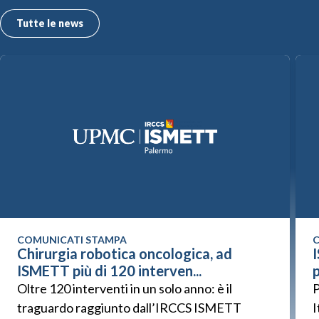
Tutte le news
COMUNICATI STAMPA
C
Chirurgia robotica oncologica, ad
ISMETT più di 120 interven...
p
Oltre 120 interventi in un solo anno: è il
P
traguardo raggiunto dall’IRCCS ISMETT
I