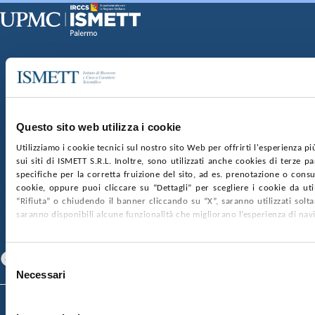
Sede Clinica:
Via E. Tricomi 5 90127 Palermo
Sede Sociale:
Via Discesa dei Giudici 4 90133 Palermo
Capitale sociale:
€2.000.000, interamente versato
Ufficio Registro delle imprese di Palermo
Questo sito web utilizza i cookie
nr. REA PA-201818 P.I. 04544550827
Utilizziamo i cookie tecnici sul nostro sito Web per offrirti l'esperienza p
sui siti di ISMETT S.R.L. Inoltre, sono utilizzati anche cookies di terze p
SOCIETÀ TRASPARENTE
WHISTLEBLOWING
specifiche per la corretta fruizione del sito, ad es. prenotazione o consul
GARE E CONTRATTI
PRIVACY
COOKIE POLICY
cookie, oppure puoi cliccare su “Dettagli” per scegliere i cookie da uti
SOSTIENICI
MAPPA DEL SITO
ACCESSIBILITÀ
“Rifiuta” o chiudendo il banner cliccando su “X”, saranno utilizzati sol
CONTATTI
saranno disponibili alcune funzionalità che migliorano l’esperienza di nav
SEGUICI SU
Facebook
Linkedin
Youtube
Selezione
Necessari
del
consenso
© 2026 ISMETT (Istituto Mediterraneo per i Trapianti e Terapie ad Alta
Specializzazione)