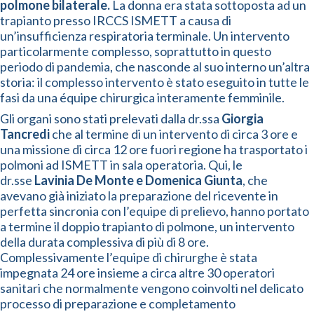
polmone bilaterale.
La donna era stata sottoposta ad un
trapianto presso IRCCS ISMETT a causa di
un’insufficienza respiratoria terminale. Un intervento
particolarmente complesso, soprattutto in questo
periodo di pandemia, che nasconde al suo interno un’altra
storia: il complesso intervento è stato eseguito in tutte le
fasi da una équipe chirurgica interamente femminile.
Gli organi sono stati prelevati dalla dr.ssa
Giorgia
Tancredi
che al termine di un intervento di circa 3 ore e
una missione di circa 12 ore fuori regione ha trasportato i
polmoni ad ISMETT in sala operatoria. Qui, le
dr.sse
Lavinia De Monte e Domenica Giunta
, che
avevano già iniziato la preparazione del ricevente in
perfetta sincronia con l’equipe di prelievo, hanno portato
a termine il doppio trapianto di polmone, un intervento
della durata complessiva di più di 8 ore.
Complessivamente l’equipe di chirurghe è stata
impegnata 24 ore insieme a circa altre 30 operatori
sanitari che normalmente vengono coinvolti nel delicato
processo di preparazione e completamento