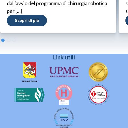
dall’avvio del programma di chirurgia robotica
s
per […]
s
Scopri di più
Link utili