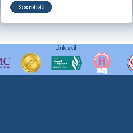
Scopri di più
Link utili
90133 Palermo
prese di Palermo
4544550827
CONTRATTI
PRIVACY
COOKIE POLICY
SOSTIENICI
MAPP