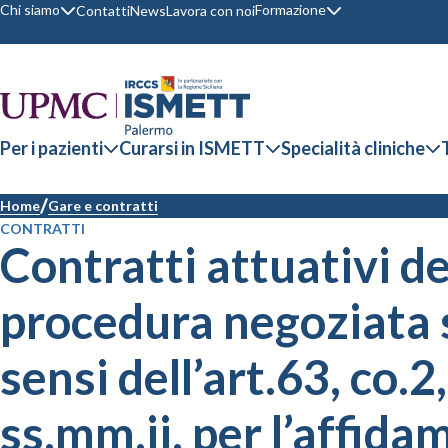
Chi siamo
Formazione
Contatti
News
Lavora con noi
Per i pazienti
Curarsi in ISMETT
Specialità cliniche
Home
Gare e contratti
CONTRATTI
Contratti attuativi de
procedura negoziata 
sensi dell’art.63, co.2
ss.mm.ii. per l’affida