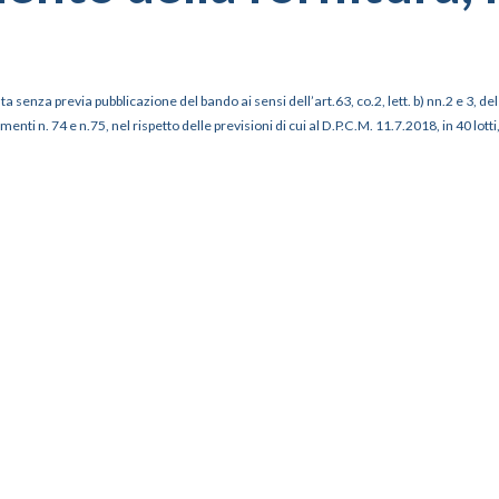
a senza previa pubblicazione del bando ai sensi dell’art.63, co.2, lett. b) nn.2 e 3, 
nti n. 74 e n.75, nel rispetto delle previsioni di cui al D.P.C.M. 11.7.2018, in 40 lot