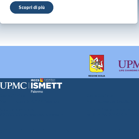
Scopri di più
Sede Clinica:
Sede Sociale:
Via E. Tricomi 5 90127 Palermo
Via Discesa dei Giudici 4 
Capitale sociale:
Ufficio Registro delle im
€2.000.000, interamente versato
nr. REA PA-201818 P.I. 0
SOCIETÀ TRASPARENTE
WHISTLEBLOWING
GARE E 