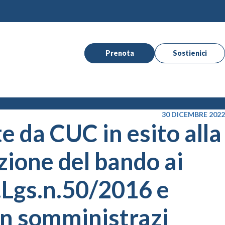
Prenota
Sostienici
30 DICEMBRE 2022
te da CUC in esito alla
zione del bando ai
 D.Lgs.n.50/2016 e
 in somministrazi