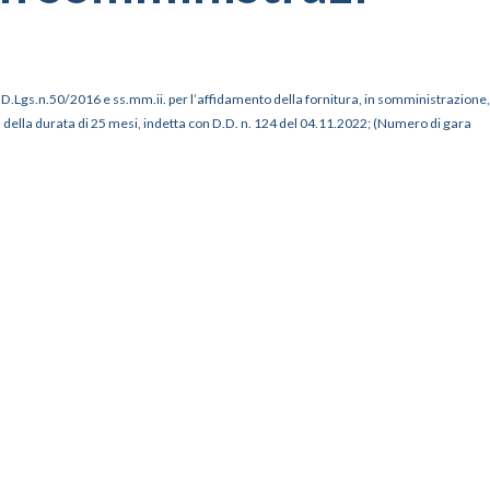
del D.Lgs.n.50/2016 e ss.mm.ii. per l’affidamento della fornitura, in somministrazione,
ti, della durata di 25 mesi, indetta con D.D. n. 124 del 04.11.2022; (Numero di gara