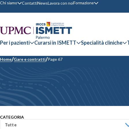
Chi siamo
Formazione
Contatti
News
Lavora con noi
Per i pazienti
Curarsi in ISMETT
Specialità cliniche
Home
Gare e contratti
Page 67
Gare e contratti
CATEGORIA